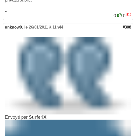
..
0
0
unknow0
,
le 26/01/2011 à 11h44
#308
Envoyé par
SurferIX