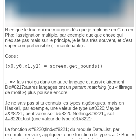
Rien que le truc qui me manque dès que je replonge en C ou en
Php: l'assignation multiple, par exemple quelque chose qui
n'existe pas mais sur le principe, je le fais très souvent, et c'est
super compréhensible (= maintenable) :
Code :
(x0,y0,x1,y1) = screen.get_bounds()
... => fais moi ça dans un autre langage et aussi clairement
D&#8217;autres langages ont un
pattern matching
(ou « filtrage
de motif ») plus poussé encore.
Je ne sais pas si tu connais les types algébriques, mais en
Haskell, par exemple, une valeur de type &#8220;Maybe
a&#8221; peut valoir soit &#8220;Nothing&#8221;, soit
&#8220;Just (une valeur de type a)&#8221;.
La fonction &#8220;find&#8221; du module Data.List, par
exemple, renvoie, appliquée à une fonction de type « a -> Bool »