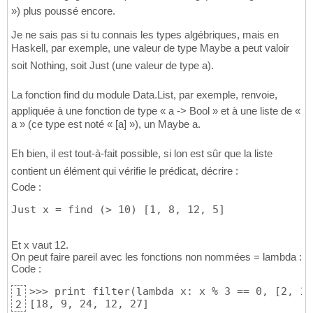
») plus poussé encore.
Je ne sais pas si tu connais les types algébriques, mais en
Haskell, par exemple, une valeur de type Maybe a peut valoir
soit Nothing, soit Just (une valeur de type a).
La fonction find du module Data.List, par exemple, renvoie,
appliquée à une fonction de type « a -> Bool » et à une liste de «
a » (ce type est noté « [a] »), un Maybe a.
Eh bien, il est tout-à-fait possible, si lon est sûr que la liste
contient un élément qui vérifie le prédicat, décrire :
Code :
Just x = find (> 10) [1, 8, 12, 5]
Et x vaut 12.
On peut faire pareil avec les fonctions non nommées = lambda :
Code :
>>> print filter(lambda x: x % 3 == 0, [2, 18
1
[18, 9, 24, 12, 27]
2