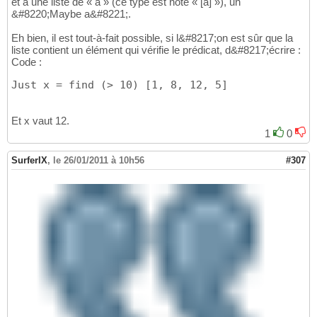
et à une liste de « a » (ce type est noté « [a] »), un
&#8220;Maybe a&#8221;.
Eh bien, il est tout-à-fait possible, si l&#8217;on est sûr que la
liste contient un élément qui vérifie le prédicat, d&#8217;écrire :
Code :
Just x = find (> 10) [1, 8, 12, 5]
Et x vaut 12.
1
0
SurferIX
,
le 26/01/2011 à 10h56
#307