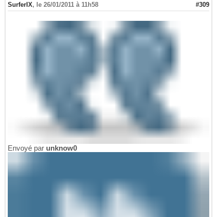
SurferIX
,
le 26/01/2011 à 11h58
#309
Envoyé par
unknow0