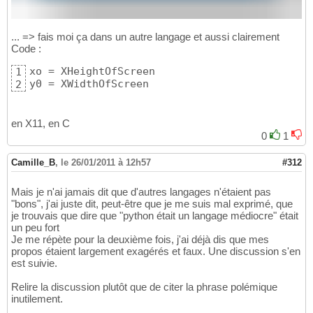
... => fais moi ça dans un autre langage et aussi clairement
Code :
xo = XHeightOfScreen

1
y0 = XWidthOfScreen
2
en X11, en C
0
1
Camille_B
,
le 26/01/2011 à 12h57
#312
Mais je n'ai jamais dit que d'autres langages n'étaient pas
"bons", j'ai juste dit, peut-être que je me suis mal exprimé, que
je trouvais que dire que "python était un langage médiocre" était
un peu fort
Je me répète pour la deuxième fois, j'ai déjà dis que mes
propos étaient largement exagérés et faux. Une discussion s'en
est suivie.
Relire la discussion plutôt que de citer la phrase polémique
inutilement.