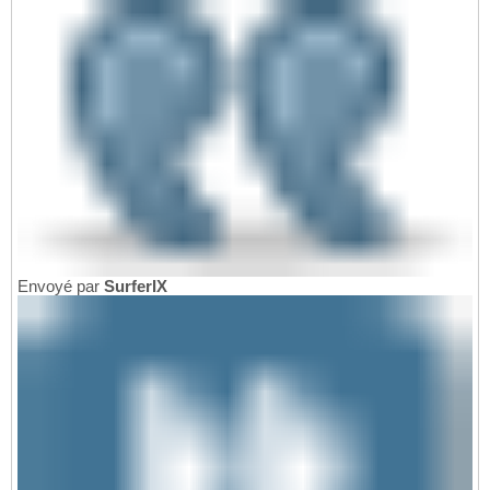
Envoyé par
SurferIX