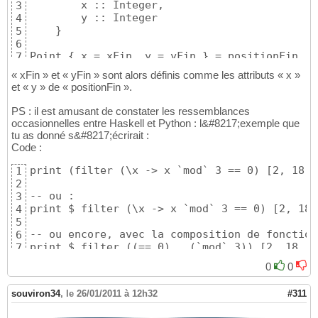
        x :: Integer,

3
        y :: Integer

4
    }

5
6
Point { x = xFin, y = yFin } = positionFin
7
« xFin » et « yFin » sont alors définis comme les attributs « x »
et « y » de « positionFin ».
PS : il est amusant de constater les ressemblances
occasionnelles entre Haskell et Python : l&#8217;exemple que
tu as donné s&#8217;écrirait :
Code :
print (filter (\x -> x `mod` 3 == 0) [2, 18, 
1
2
-- ou :

3
print $ filter (\x -> x `mod` 3 == 0) [2, 18,
4
5
-- ou encore, avec la composition de fonctions
6
print $ filter ((== 0) . (`mod` 3)) [2, 18, 9
7
0
0
souviron34
,
le 26/01/2011 à 12h32
#311