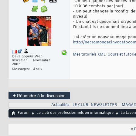
-On peut gagner des pieces d'or
10 à 36 combats par jour)
- On peut changer la "config" d
niveau)
- Un chat est désormais disponib
l'instant (ils ne donnent lieu à
J'ai créer un nouveau mage pou
http://necromonger.invocato.com
Mes tutoriels XML
,
Cours et tutori
Développeur Web
Inscrit en
Novembre
2003
Messages
4 967
+
Répondre à la discussion
Actualités
LE CLUB
NEWSLETTER
MAGAZ
Forum
Le club des professionnels en informatique
La taver
«
D