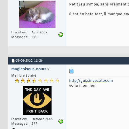
Petit jeu sympa, sans vraiment p
Il est en beta test, il manque e
Inscrit en
Avril 2007
Messages
270
08/04/2010,
11h26
magicbisous-nours
Membre éclairé
http://guix.invocato.com
voilà mon lien
Inscrit en
Octobre 2005
Messages
277