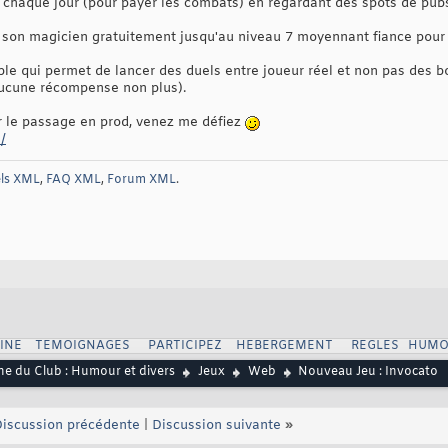
 chaque jour (pour payer les combats) en regardant des spots de pub
e son magicien gratuitement jusqu'au niveau 7 moyennant fiance pour
le qui permet de lancer des duels entre joueur réel et non pas des bo
 aucune récompense non plus).
r le passage en prod, venez me défiez
/
els XML
,
FAQ XML
,
Forum XML
.
INE
TEMOIGNAGES
PARTICIPEZ
HEBERGEMENT
REGLES
HUMO
ne du Club : Humour et divers
Jeux
Web
Nouveau Jeu : Invocato
iscussion précédente
|
Discussion suivante
»