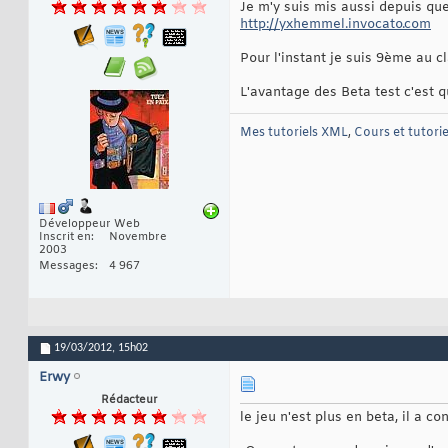
Je m'y suis mis aussi depuis qu
http://yxhemmel.invocato.com
Pour l'instant je suis 9ème au 
L'avantage des Beta test c'est
Mes tutoriels XML
,
Cours et tutori
Développeur Web
Inscrit en
Novembre
2003
Messages
4 967
19/03/2012,
15h02
Erwy
Rédacteur
le jeu n'est plus en beta, il a c