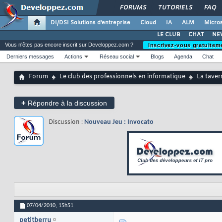
FORUMS
TUTORIELS
FAQ
DI/DSI Solutions d'entreprise
Cloud
IA
ALM
Micros
LE CLUB
CHAT
NE
Vous n'êtes pas encore inscrit sur Developpez.com ?
Inscrivez-vous gratuitem
Derniers messages
Actions
Réseau social
Blogs
Agenda
Chat
Forum
Le club des professionnels en informatique
La taver
+
Répondre à la discussion
Discussion :
Nouveau Jeu : Invocato
07/04/2010,
15h51
petitberru