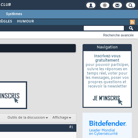
CLUB
Systèmes
RÈGLES
HUMOUR
Recherche avancée
Navigation
Inscrivez-vous
gratuitement
pour pouvoir participer,
suivre les réponses en
temps réel, voter pour
les messages, poser vos
propres questions et
recevoir la newsletter
Outils de la discussion
Affichage
#1