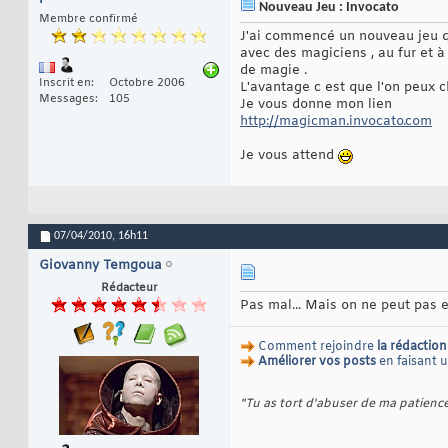
Nouveau Jeu : Invocato
Membre confirmé
J'ai commencé un nouveau jeu qu
avec des magiciens , au fur et 
de magie .
Inscrit en
Octobre 2006
L'avantage c est que l'on peux ch
Messages
105
Je vous donne mon lien
http://magicman.invocato.com
Je vous attend
07/04/2010,
16h11
Giovanny Temgoua
Rédacteur
Pas mal... Mais on ne peut pas e
Comment rejoindre
la rédaction
Améliorer vos posts
en faisant 
"Tu as tort d'abuser de ma patienc