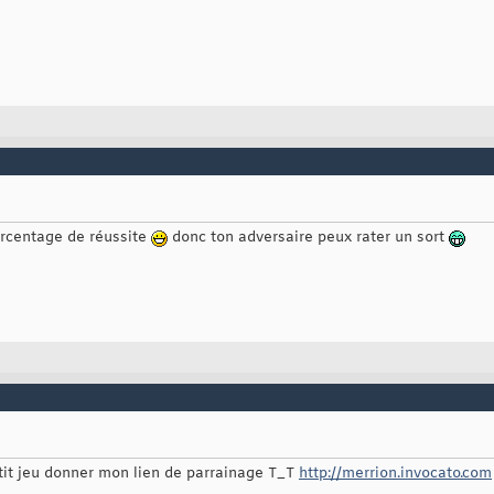
urcentage de réussite
donc ton adversaire peux rater un sort
petit jeu donner mon lien de parrainage T_T
http://merrion.invocato.com