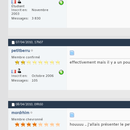
Étudiant
Inscrit en
Novembre
2003
Messages
3 830
07/04/2010,
17h07
petitberru
Membre confirmé
effectivement mais il y a un po
Inscrit en
Octobre 2006
Messages
105
08/04/2010,
09h50
mordrhim
Membre chevronné
houuuu .. j'allais présenter le 