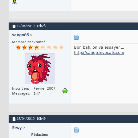
12/04/2010,
12h28
sango85
Membre chevronné
Bon bah, on va essayer ...
http://sango.invocato.com
Inscrit en
Février 2007
Messages
147
16/04/2010,
10h49
Erwy
Rédacteur