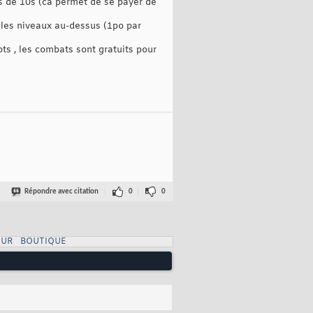
s de 10s (ca permet de se payer de
 les niveaux au-dessus (1po par
ts , les combats sont gratuits pour
Répondre avec citation
0
0
UR
BOUTIQUE