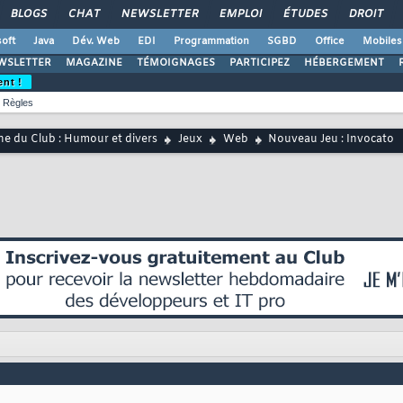
BLOGS
CHAT
NEWSLETTER
EMPLOI
ÉTUDES
DROIT
oft
Java
Dév. Web
EDI
Programmation
SGBD
Office
Mobiles
WSLETTER
MAGAZINE
TÉMOIGNAGES
PARTICIPEZ
HÉBERGEMENT
ent !
Règles
ne du Club : Humour et divers
Jeux
Web
Nouveau Jeu : Invocato