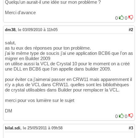
Quelqu'un aurait-il une idée sur mon problème ?
Merci d'avance
0
0
dm38
,
le 03/09/2010 à 11h05
#2
salut,
as tu eux des réponses pour ton problème.
j'ai le même type de soucis j'ai une application BCB6 que l'on as
migrer en Builder 2009
on utilise aussi la VCL de Crystal 10 pour le moment on a créé
une DLL en BCB6 que l'on appelle dans builder 2009.
pour éviter ca j'aimerai passer en CRW11 mais apparemment il
n'y a plus de VCL dans CRW11. quelles sont les bibliothèques
de crystal utilisables dans Builder pour remplacer la VCL.
merci pour vos lumière sur le sujet
DM
0
0
bilal.sdi
,
le 25/05/2011 à 09h58
#3