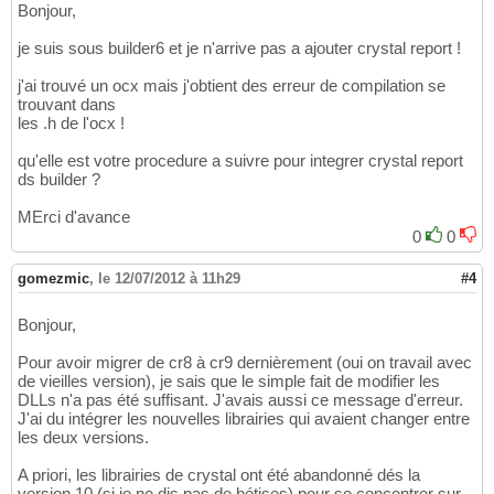
Bonjour,
je suis sous builder6 et je n'arrive pas a ajouter crystal report !
j'ai trouvé un ocx mais j'obtient des erreur de compilation se
trouvant dans
les .h de l'ocx !
qu'elle est votre procedure a suivre pour integrer crystal report
ds builder ?
MErci d'avance
0
0
gomezmic
,
le 12/07/2012 à 11h29
#4
Bonjour,
Pour avoir migrer de cr8 à cr9 dernièrement (oui on travail avec
de vieilles version), je sais que le simple fait de modifier les
DLLs n'a pas été suffisant. J'avais aussi ce message d'erreur.
J'ai du intégrer les nouvelles librairies qui avaient changer entre
les deux versions.
A priori, les librairies de crystal ont été abandonné dés la
version 10 (si je ne dis pas de bétises) pour se concentrer sur