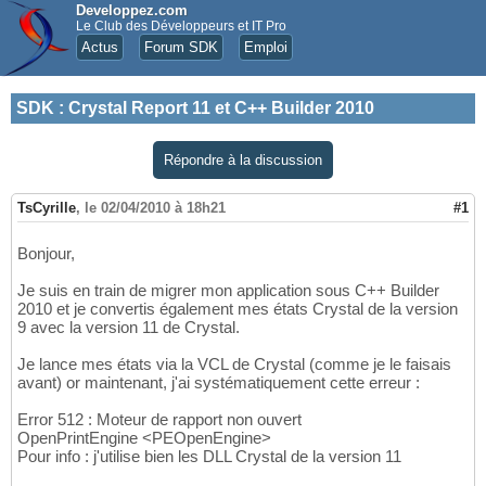
Developpez.com
Le Club des Développeurs et IT Pro
Actus
Forum SDK
Emploi
SDK
:
Crystal Report 11 et C++ Builder 2010
Répondre à la discussion
TsCyrille
,
le 02/04/2010 à 18h21
#1
Bonjour,
Je suis en train de migrer mon application sous C++ Builder
2010 et je convertis également mes états Crystal de la version
9 avec la version 11 de Crystal.
Je lance mes états via la VCL de Crystal (comme je le faisais
avant) or maintenant, j'ai systématiquement cette erreur :
Error 512 : Moteur de rapport non ouvert
OpenPrintEngine <PEOpenEngine>
Pour info : j'utilise bien les DLL Crystal de la version 11