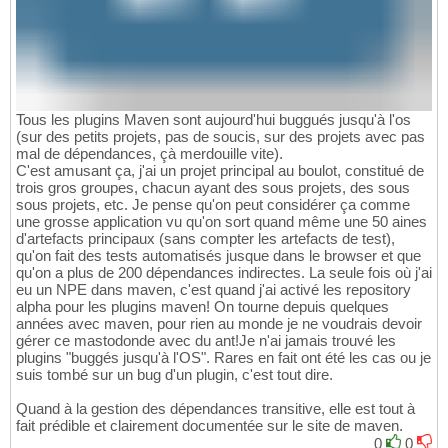
Tous les plugins Maven sont aujourd'hui buggués jusqu'à l'os
(sur des petits projets, pas de soucis, sur des projets avec pas
mal de dépendances, çà merdouille vite).
C'est amusant ça, j'ai un projet principal au boulot, constitué de
trois gros groupes, chacun ayant des sous projets, des sous
sous projets, etc. Je pense qu'on peut considérer ça comme
une grosse application vu qu'on sort quand même une 50 aines
d'artefacts principaux (sans compter les artefacts de test),
qu'on fait des tests automatisés jusque dans le browser et que
qu'on a plus de 200 dépendances indirectes. La seule fois où j'ai
eu un NPE dans maven, c'est quand j'ai activé les repository
alpha pour les plugins maven! On tourne depuis quelques
années avec maven, pour rien au monde je ne voudrais devoir
gérer ce mastodonde avec du ant!Je n'ai jamais trouvé les
plugins "buggés jusqu'à l'OS". Rares en fait ont été les cas ou je
suis tombé sur un bug d'un plugin, c'est tout dire.
Quand à la gestion des dépendances transitive, elle est tout à
fait prédible et clairement documentée sur le site de maven.
0
0