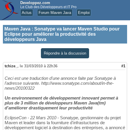
Developpez.com
Le Club des Développeurs et IT Pro
Actus
Forum Maven Java
Emploi
Maven Java
:
Sonatype va lancer Maven Studio pour
Eclipse pour améliorer la productivité des
développeurs Java
Répondre à la discussion
tchize_
,
le 31/03/2010 à 22h36
#1
Ceci est une traduction d'une annonce faite par Sonatype à
l'adresse suivante. http://www.sonatype.com/about/in-the-
news/20100322
Un environnement de développement innovant permet à
plus de 3 million de développeurs Maven Java(tm)
d'améliorer drastiquement leur productivité
EclipseCon - 22 Mars 2010
- Sonatype, gestionnaire du projet
Maven et leader dans la fourniture d'infrastuctures de
développement logiciel à destination des entreprises, a annoncé