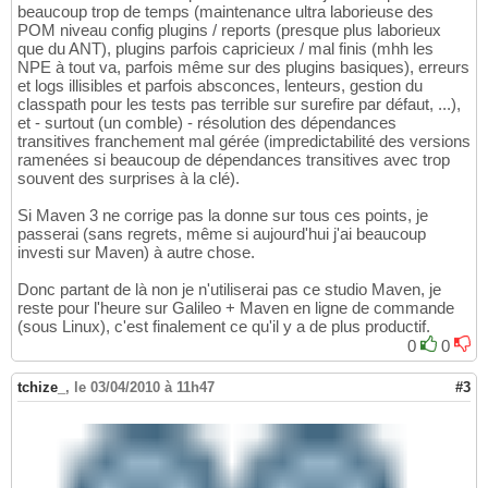
beaucoup trop de temps (maintenance ultra laborieuse des
POM niveau config plugins / reports (presque plus laborieux
que du ANT), plugins parfois capricieux / mal finis (mhh les
NPE à tout va, parfois même sur des plugins basiques), erreurs
et logs illisibles et parfois absconces, lenteurs, gestion du
classpath pour les tests pas terrible sur surefire par défaut, ...),
et - surtout (un comble) - résolution des dépendances
transitives franchement mal gérée (impredictabilité des versions
ramenées si beaucoup de dépendances transitives avec trop
souvent des surprises à la clé).
Si Maven 3 ne corrige pas la donne sur tous ces points, je
passerai (sans regrets, même si aujourd'hui j'ai beaucoup
investi sur Maven) à autre chose.
Donc partant de là non je n'utiliserai pas ce studio Maven, je
reste pour l'heure sur Galileo + Maven en ligne de commande
(sous Linux), c'est finalement ce qu'il y a de plus productif.
0
0
tchize_
,
le 03/04/2010 à 11h47
#3