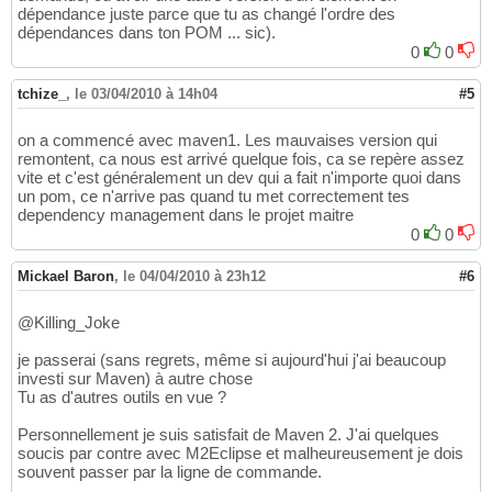
dépendance juste parce que tu as changé l'ordre des
dépendances dans ton POM ... sic).
0
0
tchize_
,
le 03/04/2010 à 14h04
#5
on a commencé avec maven1. Les mauvaises version qui
remontent, ca nous est arrivé quelque fois, ca se repère assez
vite et c'est généralement un dev qui a fait n'importe quoi dans
un pom, ce n'arrive pas quand tu met correctement tes
dependency management dans le projet maitre
0
0
Mickael Baron
,
le 04/04/2010 à 23h12
#6
@Killing_Joke
je passerai (sans regrets, même si aujourd'hui j'ai beaucoup
investi sur Maven) à autre chose
Tu as d'autres outils en vue ?
Personnellement je suis satisfait de Maven 2. J'ai quelques
soucis par contre avec M2Eclipse et malheureusement je dois
souvent passer par la ligne de commande.