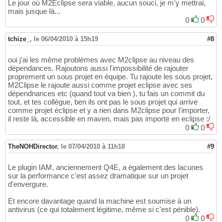
Le jour où M2Eclipse sera viable, aucun souci, je m'y mettrai,
mais jusque là...
0
0
tchize_
,
le 06/04/2010 à 15h19
#8
oui j'ai les même problèmes avec M2clipse au niveau des
dépendances. Rajoutons aussi l'impossibilité de rajouter
proprement un sous projet en équipe. Tu rajoute les sous projet,
M2Clipse le rajoute aussi comme projet eclipse avec ses
dépendnances etc (quand tout va bien ), tu fais un commit du
tout, et tes collègue, ben ils ont pas le sous projet qui arrive
comme projet éclipse et y a rien dans M2clipse pour l'importer,
il reste là, accessible en maven, mais pas importé en eclipse :/
0
0
TheNOHDirector
,
le 07/04/2010 à 11h18
#9
Le plugin IAM, anciennement Q4E, a également des lacunes
sur la performance c'est assez dramatique sur un projet
d'envergure.
Et encore davantage quand la machine est soumise à un
antivirus (ce qui totalement légitime, même si c'est pénible).
0
0