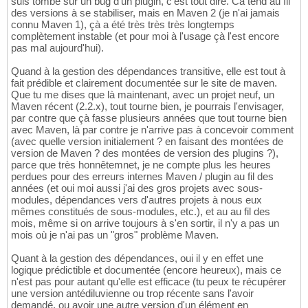
suis tombé sur un bug d'un plugin, c'est tout dire. Ca tend au fil
des versions à se stabiliser, mais en Maven 2 (je n'ai jamais
connu Maven 1), çà a été très très très longtemps
complètement instable (et pour moi à l'usage çà l'est encore
pas mal aujourd'hui).
Quand à la gestion des dépendances transitive, elle est tout à
fait prédible et clairement documentée sur le site de maven.
Que tu me dises que là maintenant, avec un projet neuf, un
Maven récent (2.2.x), tout tourne bien, je pourrais l'envisager,
par contre que çà fasse plusieurs années que tout tourne bien
avec Maven, là par contre je n'arrive pas à concevoir comment
(avec quelle version initialement ? en faisant des montées de
version de Maven ? des montées de version des plugins ?),
parce que très honnêtemnet, je ne compte plus les heures
perdues pour des erreurs internes Maven / plugin au fil des
années (et oui moi aussi j'ai des gros projets avec sous-
modules, dépendances vers d'autres projets à nous eux
mêmes constitués de sous-modules, etc.), et au au fil des
mois, même si on arrive toujours à s'en sortir, il n'y a pas un
mois où je n'ai pas un "gros" problème Maven.
Quant à la gestion des dépendances, oui il y en effet une
logique prédictible et documentée (encore heureux), mais ce
n'est pas pour autant qu'elle est efficace (tu peux te récupérer
une version antédiluvienne ou trop récente sans l'avoir
demandé, ou avoir une autre version d'un élément en