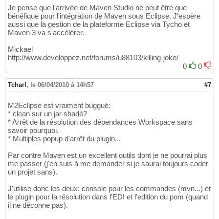
Je pense que l'arrivée de Maven Studio ne peut être que
bénéfique pour l'intégration de Maven sous Eclipse. J'espère
aussi que la gestion de la plateforme Eclipse via Tycho et
Maven 3 va s'accélérer.
Mickael
http://www.developpez.net/forums/u88103/killing-joke/
0
0
Tcharl
,
le 06/04/2010 à 14h57
#7
M2Eclipse est vraiment buggué:
* clean sur un jar shadé?
* Arrêt de la résolution des dépendances Workspace sans
savoir pourquoi.
* Multiples popup d'arrêt du plugin...
Par contre Maven est un excellent outils dont je ne pourrai plus
me passer (j'en suis à me demander si je saurai toujours coder
un projet sans).
J'utilise donc les deux: console pour les commandes (mvn...) et
le plugin pour la résolution dans l'EDI et l'edition du pom (quand
il ne déconne pas).