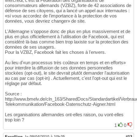
Mercredi, c'est la Fédération des organisations de
consommateurs allemands (VZBZ), forte de 42 associations de
défense de ses citoyens, qui a lancé un appel aux internautes :
«si vous accordez de l'importance à la protection de vos
données, vous devriez changer» de site.
L'Allemagne s'oppose donc de plus en plus massivement et de
plus en plus officiellement à l'utilisation de Facebook, qui est
considéré là-bas comme bien trop laxiste sur la protection des
données de ses usagers.
Pour la VZBZ, Facebook fait les choses à l'envers.
Au lieu d'«un processus très coûteux en temps et en efforts»
pour interdire la diffusion de ses données personnelles
stockées (opt-out), le site devrait plutôt demander l'autorisation
au cas par cas (opt-in) . Actuellement, c'est l'opt-out qui est le
réglage par défaut.
Source :
http://www.bmelv.de/cln_163/SharedDocs/Standardartikel/Verbrauc
Telekommunikation/Facebook-Datenschutz-Aigner.html
Les organisations allemandes ont-elles raison, ou vont-elles
trop loin ?
1
0
Excellion
,
le 09/04/2010 à 10h25
#13