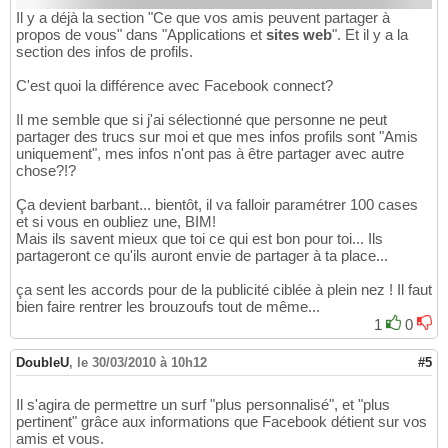
Il y a déjà la section "Ce que vos amis peuvent partager à
propos de vous" dans "Applications et
sites web
". Et il y a la
section des infos de profils.
C'est quoi la différence avec Facebook connect?
Il me semble que si j'ai sélectionné que personne ne peut
partager des trucs sur moi et que mes infos profils sont "Amis
uniquement", mes infos n'ont pas à être partager avec autre
chose?!?
Ça devient barbant... bientôt, il va falloir paramétrer 100 cases
et si vous en oubliez une, BIM!
Mais ils savent mieux que toi ce qui est bon pour toi... Ils
partageront ce qu'ils auront envie de partager à ta place...
ça sent les accords pour de la publicité ciblée à plein nez ! Il faut
bien faire rentrer les brouzoufs tout de même...
1
0
DoubleU
,
le 30/03/2010 à 10h12
#5
Il s'agira de permettre un surf "plus personnalisé", et "plus
pertinent" grâce aux informations que Facebook détient sur vos
amis et vous.