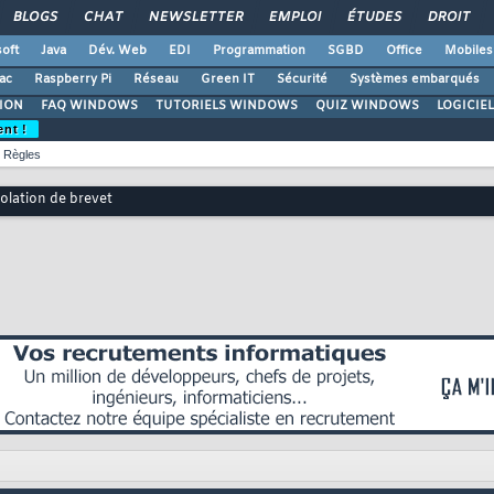
BLOGS
CHAT
NEWSLETTER
EMPLOI
ÉTUDES
DROIT
oft
Java
Dév. Web
EDI
Programmation
SGBD
Office
Mobiles
ac
Raspberry Pi
Réseau
Green IT
Sécurité
Systèmes embarqués
ION
FAQ WINDOWS
TUTORIELS WINDOWS
QUIZ WINDOWS
LOGICIE
ent !
Règles
olation de brevet