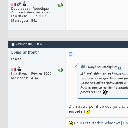
Développeur Robotique -
Administrateur systèmes
Inscrit en
Juin 2003
Messages
841
23/03/2010,
15h37
Louis Griffont
Inactif
Envoyé par
stephgil29
Inscrit en
Février 2003
Si je vais déposer un brevet sur
Messages
4 341
Leurs systèmes qui devraient pro
Ça ne sert qu'au spéculateur en
Pourvu que ça ne vienne jamais 
procès ou pas.
D'un autre point de vue, je dira
embêté !
Cours et tutoriels Windows
|
Co