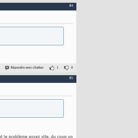
#4
Répondre avec citation
1
0
#5
out le problème assez vite, du coup un