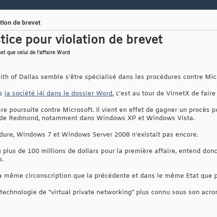
tion de brevet
ice pour violation de brevet
et que celui de l'affaire Word
th of Dallas semble s'être spécialisé dans les procédures contre Mic
ès
la société i4i dans le dossier Word
, c'est au tour de VirnetX de faire
re poursuite contre Microsoft. Il vient en effet de gagner un procès p
ts de Redmond, notamment dans Windows XP et Windows Vista.
dure, Windows 7 et Windows Server 2008 n'existait pas encore.
 plus de 100 millions de dollars pour la première affaire, entend do
s.
a même circonscription que la précédente et dans le même Etat que po
 technologie de "virtual private networking" plus connu sous son acr