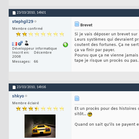
23/03/2010,
14h01
stephgil29
Brevet
Membre confirmé
Si je vais déposer un brevet sur
Leurs systèmes qui devraient pro
coutent des fortunes. Ça ne ser
Développeur informatique
ça va finir par payer.
Inscrit en
Décembre
Pourvu que ça ne vienne jamais 
2008
tape je risque un procès ou pas
Messages
66
23/03/2010,
14h56
shkyo
Membre éclairé
Et un procès pour des histoires 
sitôt...
Quand on sait qu'ils se payent 