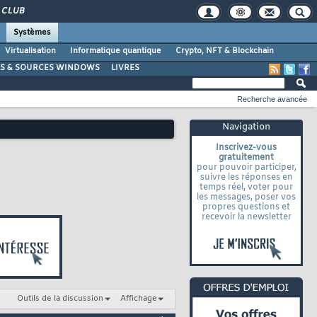
CLUB
Systèmes
Virtualisation
Informatique quantique
Crypto, NFT & Blockchain
LS & SOURCES WINDOWS
LIVRES
Recherche avancée
Navigation
Inscrivez-vous
gratuitement
pour pouvoir participer,
suivre les réponses en
temps réel, voter pour
les messages, poser vos
propres questions et
recevoir la newsletter
Outils de la discussion
Affichage