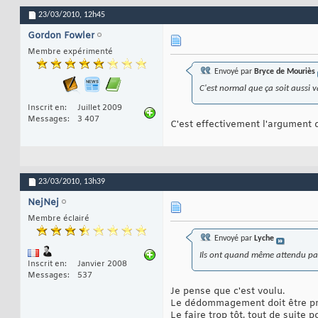
23/03/2010,
12h45
Gordon Fowler
Membre expérimenté
Envoyé par
Bryce de Mouriès
C'est normal que ça soit aussi v
Inscrit en
Juillet 2009
Messages
3 407
C'est effectivement l'argument d
23/03/2010,
13h39
NejNej
Membre éclairé
Envoyé par
Lyche
Ils ont quand même attendu pas
Inscrit en
Janvier 2008
Messages
537
Je pense que c'est voulu.
Le dédommagement doit être prop
Le faire trop tôt, tout de suite