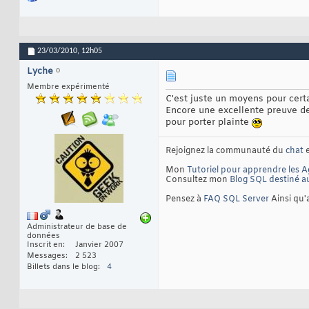
23/03/2010,
12h05
Lyche
Membre expérimenté
C'est juste un moyens pour certai
Encore une excellente preuve de
pour porter plainte
Rejoignez la communauté du
chat
e
Mon
Tutoriel pour apprendre les A
Consultez mon
Blog SQL destiné a
Pensez à
FAQ SQL Server
Ainsi qu
Administrateur de base de
données
Inscrit en
Janvier 2007
Messages
2 523
Billets dans le blog
4