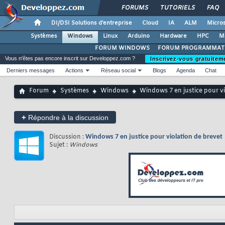
FORUMS
TUTORIELS
FAQ
DI/DSI Solutions d'entreprise
Cloud
IA
ALM
Micros
Systèmes
Windows
Linux
Arduino
Hardware
HPC
M
FORUM WINDOWS
FORUM PROGRAMMAT
Vous n'êtes pas encore inscrit sur Developpez.com ?
Inscrivez-vous gratuitem
Derniers messages
Actions
Réseau social
Blogs
Agenda
Chat
Forum
Systèmes
Windows
Windows 7 en justice pour vi
+
Répondre à la discussion
Discussion :
Windows 7 en justice pour violation de brevet
Sujet :
Windows