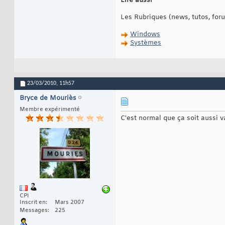
Lire aussi
Les Rubriques (news, tutos, fo
Windows
Systèmes
23/03/2010,
11h57
Bryce de Mouriès
Membre expérimenté
C'est normal que ça soit aussi v
CPI
Inscrit en
Mars 2007
Messages
225