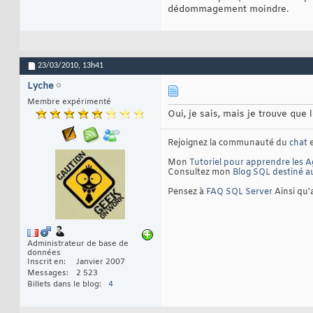
dédommagement moindre.
23/03/2010,
13h41
Lyche
Membre expérimenté
Oui, je sais, mais je trouve que 
Rejoignez la communauté du
chat
e
Mon
Tutoriel pour apprendre les A
Consultez mon
Blog SQL destiné a
Pensez à
FAQ SQL Server
Ainsi qu
Administrateur de base de
données
Inscrit en
Janvier 2007
Messages
2 523
Billets dans le blog
4