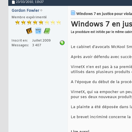
23/03/2010,
11h37
Gordon Fowler
Windows 7 en justice pour viola
Membre expérimenté
Windows 7 en just
La procédure est initiée par le même cabin
Inscrit en
Juillet 2009
Messages
3 407
Le cabinet d'avocats McKool Smi
Après avoir défendu avec succ
VirnetX n'en est pas à sa premiè
utilisés dans plusieurs produi
A l'époque du début de la procé
VirnetX, qui va empocher un peu
pour ses deux nouveaux produit
La plainte a été déposée dans l
Le brevet incriminé concerne la