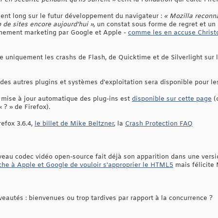
ent long sur le futur développement du navigateur :
« Mozilla reconn
de sites encore aujourd’hui »
, un constat sous forme de regret et un
nement marketing par Google et Apple -
comme les en accuse Christo
ne uniquement les crashs de Flash, de Quicktime et de Silverlight sur
des autres plugins et systèmes d’exploitation sera disponible pour le
mise à jour automatique des plug-ins est
disponible sur cette page
(o
 ? » de Firefox).
efox 3.6.4,
le billet de Mike Beltzner
, la
Crash Protection FAQ
uveau codec vidéo open-source fait déjà son apparition dans une vers
he à Apple et Google de vouloir s'approprier le HTML5
mais félicite 
autés : bienvenues ou trop tardives par rapport à la concurrence ?