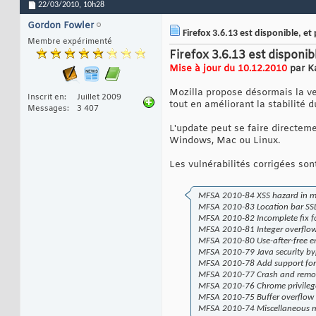
22/03/2010,
10h28
Gordon Fowler
Firefox 3.6.13 est disponible, et
Membre expérimenté
Firefox 3.6.13 est disponib
Mise à jour du 10.12.2010
par K
Mozilla propose désormais la ver
Inscrit en
Juillet 2009
tout en améliorant la stabilité d
Messages
3 407
L'update peut se faire directeme
Windows, Mac ou Linux.
Les vulnérabilités corrigées sont
MFSA 2010-84 XSS hazard in mu
MFSA 2010-83 Location bar SSL
MFSA 2010-82 Incomplete fix 
MFSA 2010-81 Integer overflow 
MFSA 2010-80 Use-after-free e
MFSA 2010-79 Java security byp
MFSA 2010-78 Add support for 
MFSA 2010-77 Crash and remote
MFSA 2010-76 Chrome privilege
MFSA 2010-75 Buffer overflow w
MFSA 2010-74 Miscellaneous me