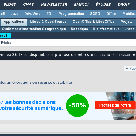
BLOGS
CHAT
NEWSLETTER
EMPLOI
ÉTUDES
DROIT
oft
Java
Dév. Web
EDI
Programmation
SGBD
Office
Mobiles
Applications
Libres & Open Source
OpenOffice & LibreOffice
Projets
Systèmes d'information Géographique
Robotique
Bioinformatique
Livres
ent !
Règles
Firefox 3.6.13 est disponible, et propose de petites améliorations en sécurité e
Pag
tes améliorations en sécurité et stabilité