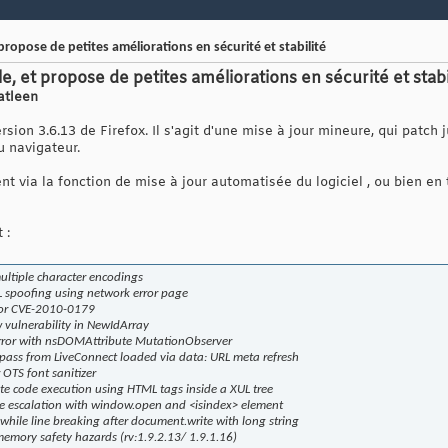
 propose de petites améliorations en sécurité et stabilité
le, et propose de petites améliorations en sécurité et stabi
atleen
sion 3.6.13 de Firefox. Il s'agit d'une mise à jour mineure, qui patch
u navigateur.
nt via la fonction de mise à jour automatisée du logiciel , ou bien en
 :
ltiple character encodings
 spoofing using network error page
for CVE-2010-0179
vulnerability in NewIdArray
rror with nsDOMAttribute MutationObserver
ass from LiveConnect loaded via data: URL meta refresh
OTS font sanitizer
 code execution using HTML tags inside a XUL tree
 escalation with window.open and <isindex> element
hile line breaking after document.write with long string
mory safety hazards (rv:1.9.2.13/ 1.9.1.16)