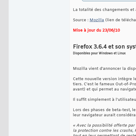
La totalité des changements et 
Source :
Mozilla
(lien de téléch
Mise à jour du 23/06/10
Firefox 3.6.4 et son sy
Disponibles pour Windows et Linux
Mozilla vient d'annoncer la dispo
Cette nouvelle version intègre l
tiers. C'est le fameux Out-of-Pro
avant) et qui permet au navigat
Il suffit simplement à l'utilisate
Lors des phases de beta-test, l
leur navigateur aurait considéra
« Avec la possibilité offerte pa
la protection contre les crashs, 
tout en leur permettant de reste