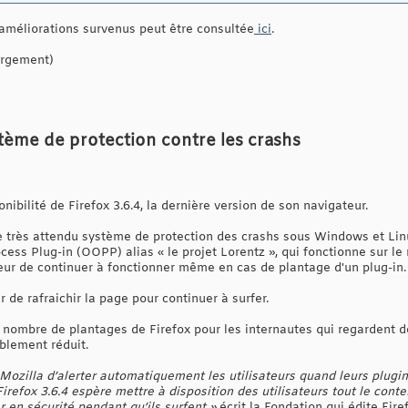
améliorations survenus peut être consultée
ici
.
argement)
stème de protection contre les crashs
nibilité de Firefox 3.6.4, la dernière version de son navigateur.
e très attendu système de protection des crashs sous Windows et Linux
cess Plug-in (OOPP) alias « le projet Lorentz », qui fonctionne sur le 
eur de continuer à fonctionner même en cas de plantage d'un plug-in.
ur de rafraichir la page pour continuer à surfer.
e nombre de plantages de Firefox pour les internautes qui regardent d
blement réduit.
r Mozilla d’alerter automatiquement les utilisateurs quand leurs plugin
Firefox 3.6.4 espère mettre à disposition des utilisateurs tout le cont
r en sécurité pendant qu’ils surfent »
écrit la Fondation qui édite Fi