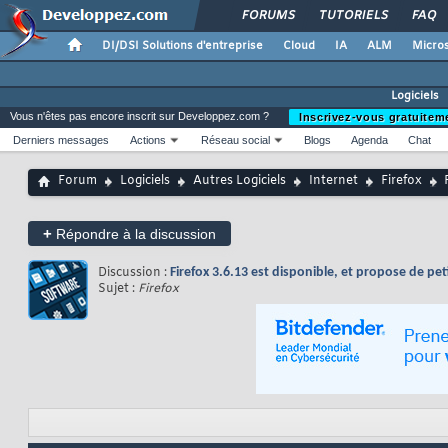
FORUMS
TUTORIELS
FAQ
DI/DSI Solutions d'entreprise
Cloud
IA
ALM
Micros
Logiciels
Vous n'êtes pas encore inscrit sur Developpez.com ?
Inscrivez-vous gratuitem
Derniers messages
Actions
Réseau social
Blogs
Agenda
Chat
Forum
Logiciels
Autres Logiciels
Internet
Firefox
+
Répondre à la discussion
Discussion :
Firefox 3.6.13 est disponible, et propose de peti
Sujet :
Firefox