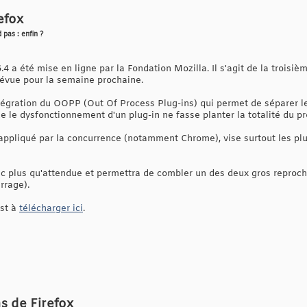
efox
 pas : enfin ?
4 a été mise en ligne par la Fondation Mozilla. Il s'agit de la troisième
prévue pour la semaine prochaine.
ntégration du OOPP (Out Of Process Plug-ins) qui permet de séparer l
ue le dysfonctionnement d'un plug-in ne fasse planter la totalité du 
 appliqué par la concurrence (notamment Chrome), vise surtout les plu
nc plus qu'attendue et permettra de combler un des deux gros reproc
rrage).
st à
télécharger ici
.
ns de Firefox