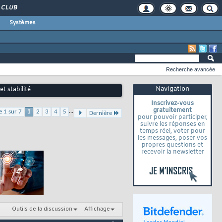
CLUB
Systèmes
Recherche avancée
Navigation
t stabilité
Inscrivez-vous
gratuitement
...
e 1 sur 7
1
2
3
4
5
Dernière
pour pouvoir participer,
suivre les réponses en
temps réel, voter pour
les messages, poser vos
propres questions et
recevoir la newsletter
Outils de la discussion
Affichage