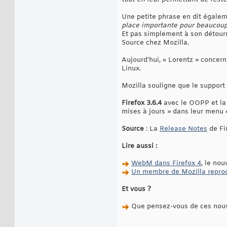
Une petite phrase en dit égalem
place importante pour beaucoup 
Et pas simplement à son détour
Source chez Mozilla.
Aujourd’hui, « Lorentz » concer
Linux.
Mozilla souligne que le support 
Firefox 3.6.4
avec le OOPP et la 
mises à jours » dans leur menu «
Source
: La
Release Notes
de Fir
Lire aussi :
WebM dans Firefox 4
, le no
Un membre de Mozilla reproc
Et vous ?
Que pensez-vous de ces nouve