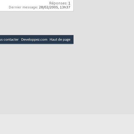
Réponses:
1
Dernier message:
28/02/2005,
13h37
s contacter
Developpez.com
Haut de page