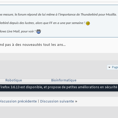
ine mesure, le forum répond de lui même à l'importance de Thunderbird pour Mozilla.
bird depuis des lustres, alors que FF en a une par semaine !
dows Live Mail, pour voir !
end pas à des nouveautés tout les ans...
Page
Robotique
Bioinformatique
Firefox 3.6.13 est disponible, et propose de petites améliorations en sécurité e
iscussion précédente
|
Discussion suivante
»