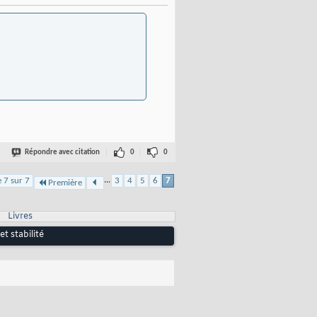
Répondre avec citation
0
0
...
 7 sur 7
3
4
5
6
7
Première
Livres
t stabilité