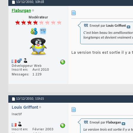
13/12/2010,
10h18
Flaburgan
Modérateur
Envoyé par
Louis Griffont
C'est bien beau les amélioratio
longtemps et devient vraiment 
La version trois est sortie il y a 
Développeur Web
Inscrit en
Avril 2010
Messages
1 229
13/12/2010,
11h15
Louis Griffont
Inactif
Envoyé par
Flaburgan
Inscrit en
Février 2003
La version trois est sortie il y a 