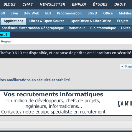
BLOGS
CHAT
NEWSLETTER
EMPLOI
ÉTUDES
DROIT
oft
Java
Dév. Web
EDI
Programmation
SGBD
Office
Mobiles
Applications
Libres & Open Source
OpenOffice & LibreOffice
Projets
Systèmes d'information Géographique
Robotique
Bioinformatique
Livres
ent !
Règles
Firefox 3.6.13 est disponible, et propose de petites améliorations en sécurité e
Page
tes améliorations en sécurité et stabilité