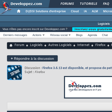
FORUMS
TUTORIELS
FAQ
DI/DSI Solutions d'entreprise
Cloud
IA
ALM
Micros
Logiciels
Vous n'êtes pas encore inscrit sur Developpez.com ?
Inscrivez-vous gratuitem
Derniers messages
Actions
Réseau social
Blogs
Agenda
Chat
Forum
Logiciels
Autres Logiciels
Internet
Firefox
+
Répondre à la discussion
Discussion :
Firefox 3.6.13 est disponible, et propose de peti
Sujet :
Firefox