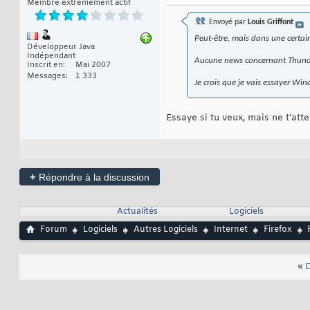
Membre extrêmement actif
Envoyé par
Louis Griffont
Peut-être, mais dans une certa
Développeur Java
Indépendant
Aucune news concernant Thunder
Inscrit en
Mai 2007
Messages
1 333
Je crois que je vais essayer Win
Essaye si tu veux, mais ne t'att
+
Répondre à la discussion
Actualités
Logiciels
Forum
Logiciels
Autres Logiciels
Internet
Firefox
«
D