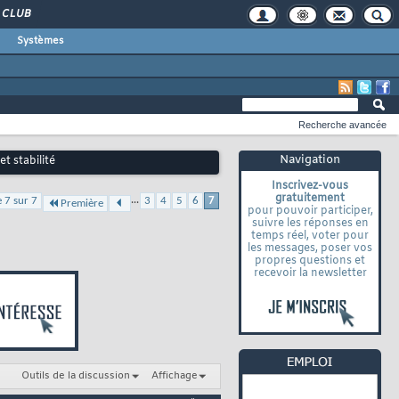
CLUB
Systèmes
Recherche avancée
Navigation
t stabilité
Inscrivez-vous
gratuitement
...
 7 sur 7
3
4
5
6
7
Première
pour pouvoir participer,
suivre les réponses en
temps réel, voter pour
les messages, poser vos
propres questions et
recevoir la newsletter
Outils de la discussion
Affichage