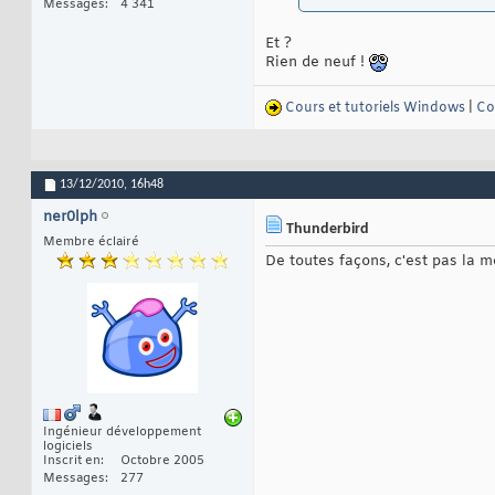
Messages
4 341
Et ?
Rien de neuf !
Cours et tutoriels Windows
|
Co
13/12/2010,
16h48
ner0lph
Thunderbird
Membre éclairé
De toutes façons, c'est pas la 
Ingénieur développement
logiciels
Inscrit en
Octobre 2005
Messages
277