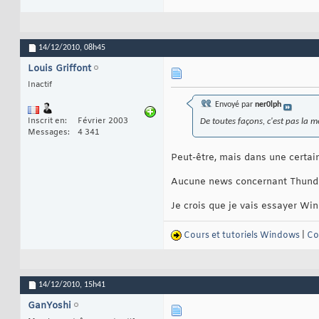
14/12/2010,
08h45
Louis Griffont
Inactif
Envoyé par
ner0lph
Inscrit en
Février 2003
De toutes façons, c'est pas la 
Messages
4 341
Peut-être, mais dans une certai
Aucune news concernant Thunder
Je crois que je vais essayer Win
Cours et tutoriels Windows
|
Co
14/12/2010,
15h41
GanYoshi