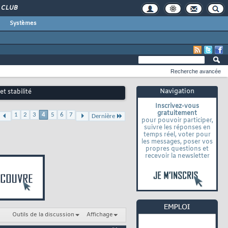
CLUB
Systèmes
Recherche avancée
Navigation
t stabilité
Inscrivez-vous
gratuitement
1
2
3
4
5
6
7
Dernière
pour pouvoir participer,
suivre les réponses en
temps réel, voter pour
les messages, poser vos
propres questions et
recevoir la newsletter
Outils de la discussion
Affichage