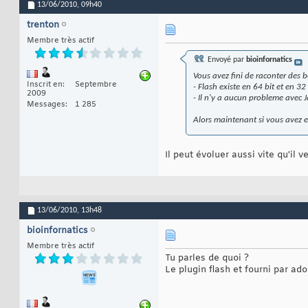
13/06/2010,
09h40
trenton
Membre très actif
Envoyé par
bioinfornatics
Vous avez fini de raconter des b
Inscrit en
Septembre
- Flash existe en 64 bit et en 3
2009
- Il n'y a aucun probleme avec 
Messages
1 285
Alors maintenant si vous avez eu
Il peut évoluer aussi vite qu'il
13/06/2010,
13h48
bioinfornatics
Membre très actif
Tu parles de quoi ?
Le plugin flash et fourni par ad