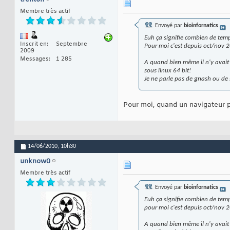
Membre très actif
Envoyé par
bioinfornatics
Euh ça signifie combien de tem
Inscrit en
Septembre
Pour moi c'est depuis oct/nov 2
2009
Messages
1 285
A quand bien même il n'y avait p
sous linux 64 bit!
Je ne parle pas de gnash ou de
Pour moi, quand un navigateur pl
14/06/2010,
10h30
unknow0
Membre très actif
Envoyé par
bioinfornatics
Euh ça signifie combien de tem
pour moi c'est depuis oct/nov 2
A quand bien même il n'y avait p