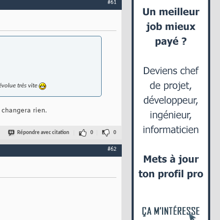
#61
évolue très vite
 changera rien.
Répondre avec citation
0
0
#62