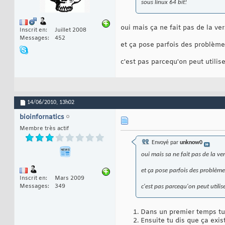
sous linux 64 bit!
oui mais ça ne fait pas de la ver
Inscrit en
Juillet 2008
Messages
452
et ça pose parfois des problèmes
c'est pas parcequ'on peut utilis
14/06/2010,
13h02
bioinfornatics
Membre très actif
Envoyé par
unknow0
oui mais sa ne fait pas de la ve
et ça pose parfois des problèmes
Inscrit en
Mars 2009
Messages
349
c'est pas parcequ'on peut utili
Dans un premier temps tu 
Ensuite tu dis que ça exi