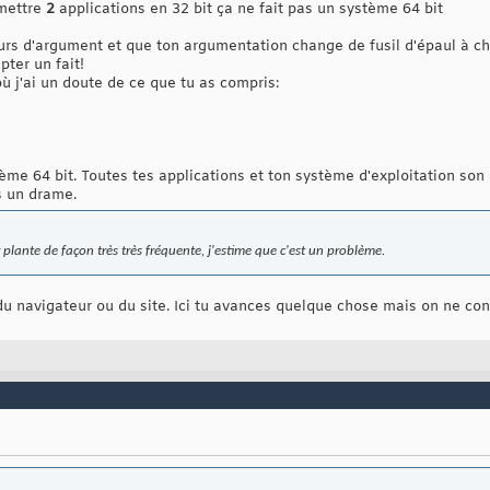
 mettre
2
applications en 32 bit ça ne fait pas un système 64 bit
ours d'argument et que ton argumentation change de fusil d'épaul à ch
pter un fait!
où j'ai un doute de ce que tu as compris:
tème 64 bit. Toutes tes applications et ton système d'exploitation son e
as un drame.
lante de façon très très fréquente, j'estime que c'est un problème.
t du navigateur ou du site. Ici tu avances quelque chose mais on ne co