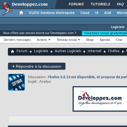
FORUMS
TUTORIELS
FAQ
DI/DSI Solutions d'entreprise
Cloud
IA
ALM
Micros
Logiciels
Vous n'êtes pas encore inscrit sur Developpez.com ?
Inscrivez-vous gratuitem
Derniers messages
Actions
Réseau social
Blogs
Agenda
Chat
Forum
Logiciels
Autres Logiciels
Internet
Firefox
+
Répondre à la discussion
Discussion :
Firefox 3.6.13 est disponible, et propose de peti
Sujet :
Firefox