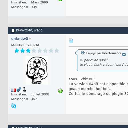
Inscrit en
Mars 2009
Messages
349
13/06/2010,
20h56
unknow0
Membre très actif
Envoyé par
bioinfornatics
tu parles de quoi ?
le plugin flash et fourni par Ad
sous 32bit oui.
La version 64bit est disponible 
gnash marche bof bof..
Certes le démarage du plugin 32
Inscrit en
Juillet 2008
Messages
452