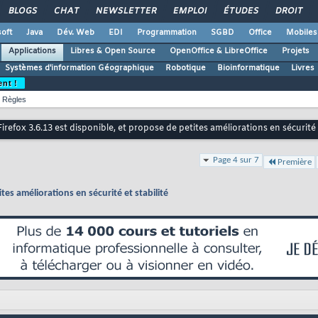
BLOGS
CHAT
NEWSLETTER
EMPLOI
ÉTUDES
DROIT
oft
Java
Dév. Web
EDI
Programmation
SGBD
Office
Mobiles
Applications
Libres & Open Source
OpenOffice & LibreOffice
Projets
Systèmes d'information Géographique
Robotique
Bioinformatique
Livres
ent !
Règles
Firefox 3.6.13 est disponible, et propose de petites améliorations en sécurité e
Page 4 sur 7
Première
tes améliorations en sécurité et stabilité