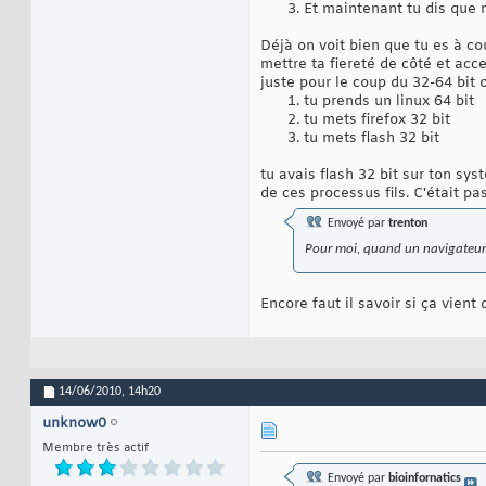
Et maintenant tu dis que
Déjà on voit bien que tu es à c
mettre ta fiereté de côté et acce
juste pour le coup du 32-64 bit 
tu prends un linux 64 bit
tu mets firefox 32 bit
tu mets flash 32 bit
tu avais flash 32 bit sur ton sys
de ces processus fils. C'était p
Envoyé par
trenton
Pour moi, quand un navigateur p
Encore faut il savoir si ça vien
14/06/2010,
14h20
unknow0
Membre très actif
Envoyé par
bioinfornatics