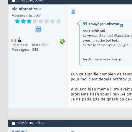
14/06/2010,
00h45
bioinfornatics
Membre très actif
Envoyé par
unknow0
sous 32bit oui.
La version 64bit est disponible 
gnash marche bof bof..
Inscrit en
Mars 2009
Certes le demarage du plugin 3
Messages
349
toi de même mon cher :p
Euh ça signifie combien de temp
pour moi c'est depuis oct/nov 20
A quand bien même il n'y avait pa
problème flash sous linux 64 bit
Je ne parle pas de gnash ou de
14/06/2010,
10h13
trenton