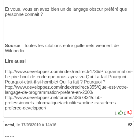
Et vous, vous en avez bien un de langage obscur préféré que
personne connait ?
Source
: Toutes les citations entre guillemets viennent de
Wikipedia
Lire aussi
http://www.developpez.com/index/redirect/4736/Programmation-
Le-pire-bout-de-code-que-vous-ayez-vu-Qui-l-a-fait-Pourquoi-
Pourquoi-etait-il-si-horrible/ Qui l'a fait ? Pourquoi ?
http://www.developpez.com/index/redirect/355/Quel-est-votre-
langage-de-programmation-prefere-en-2009/
http://www.developpez.net/forums/d867834/club-
professionnels-informatique/actualites/police-caracteres-
preferee-developper/
1
0
octal
,
le 17/03/2010 à 14h16
#2