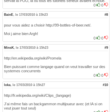
servait la POO, là où tous les tutoriels sérieux avaient échoué.
0
0
BainE
,
le 17/03/2010 à 15h23
#8
pour vous aidez a choisir http://99-bottles-of-beer.net/.
Moi j aime bien Argh!
0
0
MinsK
,
le 17/03/2010 à 15h23
#9
http://en.wikipedia.org/wiki/Promela
Bien puissant comme langage quand on veut travailler sur des
systemes concurrents
0
0
loka
,
le 17/03/2010 à 15h27
#10
http://fr.wikipedia.org/wiki/Clips_(langage)
J'ai même fais un backgammon multijoueur avec (et IA si on
veut jouer tout seul)