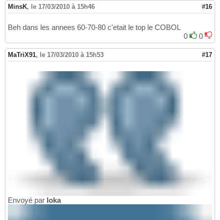
MinsK
,
le 17/03/2010 à 15h46
#16
Beh dans les annees 60-70-80 c'etait le top le COBOL
0
0
MaTriX91
,
le 17/03/2010 à 15h53
#17
Envoyé par
loka