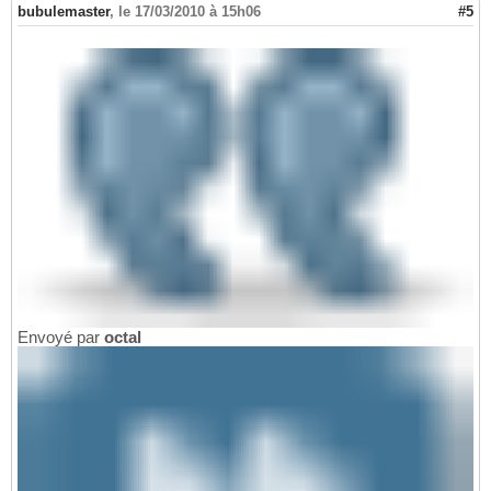
bubulemaster
,
le 17/03/2010 à 15h06
#5
Envoyé par
octal