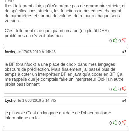
PHP
Il est tellement clair, qu'il n'a même pas de grammaire stricte, ni
de spécifications strictes, les fonctions intrinsèques changent
de paramètres et surtout de valeurs de retour à chaque sous-
version...
C'est tellement clair que quand on a un (ou plutôt DES)
problèmes on n'y voit plus rien
0
0
forthx
,
le 17/03/2010 à 14h43
#3
le BF (brainfuck) a une place de choix dans mes langages
obscurs de prédilection. Mais finalement j'ai passé plus de
temps à coter un interpréteur BF en java qu'a coder en BF. Ça
me rappelle que je comptais faire un interpréteur Ook! un autre
projet passionnant
0
0
Lyche
,
le 17/03/2010 à 14h45
#4
je plussoie C'est un langage qui date de l'obscurantisme
informatique en fait
0
0