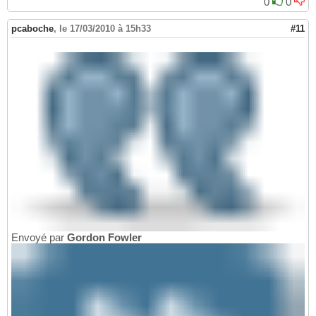
0
0
pcaboche
,
le 17/03/2010 à 15h33
#11
Envoyé par
Gordon Fowler