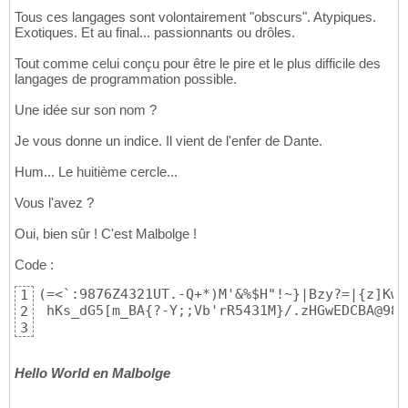
Tous ces langages sont volontairement "obscurs". Atypiques.
Exotiques. Et au final... passionnants ou drôles.
Tout comme celui conçu pour être le pire et le plus difficile des
langages de programmation possible.
Une idée sur son nom ?
Je vous donne un indice. Il vient de l'enfer de Dante.
Hum... Le huitième cercle...
Vous l'avez ?
Oui, bien sûr ! C'est Malbolge !
Code :
(=<`:9876Z4321UT.-Q+*)M'&%$H"!~}|Bzy?=|{z]KwZ
1
 hKs_dG5[m_BA{?-Y;;Vb'rR5431M}/.zHGwEDCBA@98\
2
3
Hello World en Malbolge