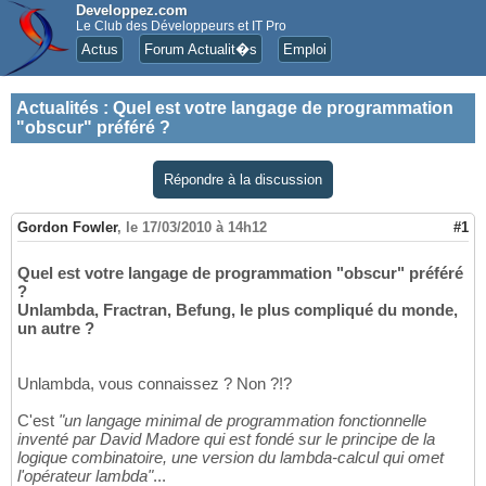
Developpez.com
Le Club des Développeurs et IT Pro
Actus
Forum Actualit�s
Emploi
Actualités
:
Quel est votre langage de programmation
"obscur" préféré ?
Répondre à la discussion
Gordon Fowler
,
le 17/03/2010 à 14h12
#1
Quel est votre langage de programmation "obscur" préféré
?
Unlambda, Fractran, Befung, le plus compliqué du monde,
un autre ?
Unlambda, vous connaissez ? Non ?!?
C'est
"un langage minimal de programmation fonctionnelle
inventé par David Madore qui est fondé sur le principe de la
logique combinatoire, une version du lambda-calcul qui omet
l'opérateur lambda"
...