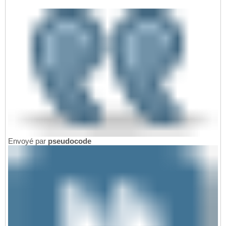
Envoyé par
pseudocode