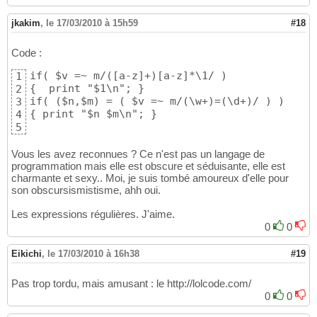
jkakim
,
le 17/03/2010 à 15h59
#18
Code :
if( $v =~ m/([a-z]+)[a-z]*\1/ )

1
{  print "$1\n"; }

2
if( ($n,$m) = ( $v =~ m/(\w+)=(\d+)/ ) )

3
{ print "$n $m\n"; }
4
5
Vous les avez reconnues ? Ce n'est pas un langage de
programmation mais elle est obscure et séduisante, elle est
charmante et sexy.. Moi, je suis tombé amoureux d'elle pour
son obscursismistisme, ahh oui.
Les expressions régulières. J'aime.
0
0
Eikichi
,
le 17/03/2010 à 16h38
#19
Pas trop tordu, mais amusant : le http://lolcode.com/
0
0