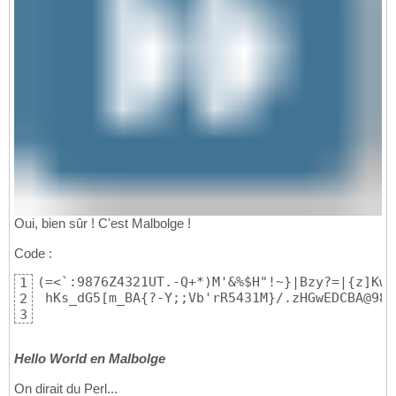
Oui, bien sûr ! C'est Malbolge !
Code :
(=<`:9876Z4321UT.-Q+*)M'&%$H"!~}|Bzy?=|{z]KwZ
1
 hKs_dG5[m_BA{?-Y;;Vb'rR5431M}/.zHGwEDCBA@98\
2
3
Hello World en Malbolge
On dirait du Perl...