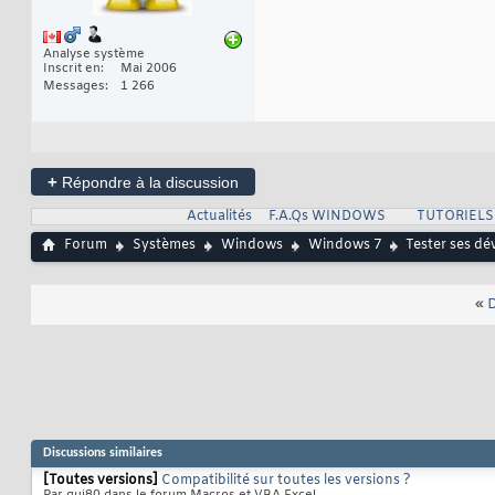
Analyse système
Inscrit en
Mai 2006
Messages
1 266
+
Répondre à la discussion
Actualités
F.A.Qs WINDOWS
TUTORIEL
Forum
Systèmes
Windows
Windows 7
Tester ses d
«
D
Discussions similaires
[Toutes versions]
Compatibilité sur toutes les versions ?
Par gui80 dans le forum Macros et VBA Excel