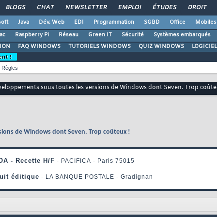
BLOGS
CHAT
NEWSLETTER
EMPLOI
ÉTUDES
DROIT
oft
Java
Dév. Web
EDI
Programmation
SGBD
Office
Mobiles
ac
Raspberry Pi
Réseau
Green IT
Sécurité
Systèmes embarqués
ION
FAQ WINDOWS
TUTORIELS WINDOWS
QUIZ WINDOWS
LOGICIE
ent !
Règles
éveloppements sous toutes les versions de Windows dont Seven. Trop coûte
rsions de Windows dont Seven. Trop coûteux !