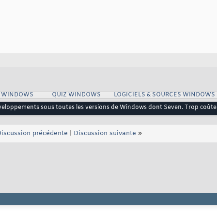
S WINDOWS
QUIZ WINDOWS
LOGICIELS & SOURCES WINDOWS
éveloppements sous toutes les versions de Windows dont Seven. Trop coûte
iscussion précédente
|
Discussion suivante
»