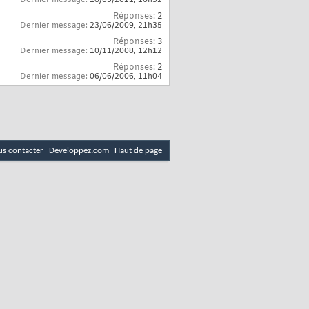
Réponses:
2
Dernier message:
23/06/2009,
21h35
Réponses:
3
Dernier message:
10/11/2008,
12h12
Réponses:
2
Dernier message:
06/06/2006,
11h04
s contacter
Developpez.com
Haut de page