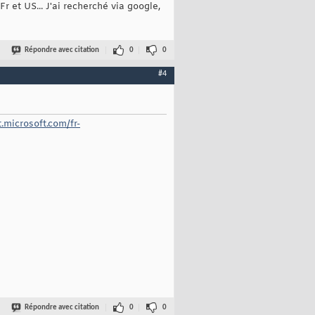
r et US... J'ai recherché via google,
Répondre avec citation
0
0
#4
t.microsoft.com/fr-
Répondre avec citation
0
0