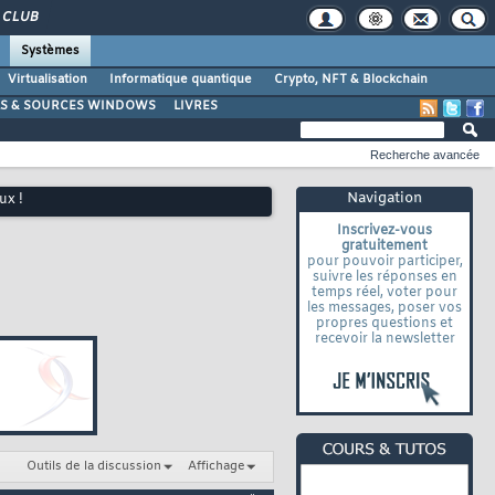
CLUB
Systèmes
Virtualisation
Informatique quantique
Crypto, NFT & Blockchain
LS & SOURCES WINDOWS
LIVRES
Recherche avancée
Navigation
ux !
Inscrivez-vous
gratuitement
pour pouvoir participer,
suivre les réponses en
temps réel, voter pour
les messages, poser vos
propres questions et
recevoir la newsletter
Outils de la discussion
Affichage