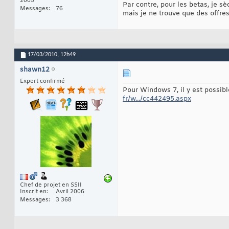
2005
Par contre, pour les betas, je sè
Messages
76
mais je ne trouve que des offres
17/03/2010,
12h49
shawn12
Expert confirmé
Pour Windows 7, il y est possibl
fr/w.../cc442495.aspx
Chef de projet en SSII
Inscrit en
Avril 2006
Messages
3 368