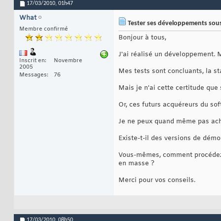
17/03/2010,
01h47
What
Tester ses développements sous
Membre confirmé
Bonjour à tous,
J'ai réalisé un développement.
Inscrit en
Novembre
2005
Mes tests sont concluants, la st
Messages
76
Mais je n'ai cette certitude que 
Or, ces futurs acquéreurs du sof
Je ne peux quand même pas achet
Existe-t-il des versions de dém
Vous-mêmes, comment procédez-v
en masse ?
Merci pour vos conseils.
17/03/2010,
08h50