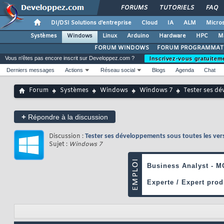
FORUMS
TUTORIELS
FAQ
DI/DSI Solutions d'entreprise
Cloud
IA
ALM
Micros
Systèmes
Windows
Linux
Arduino
Hardware
HPC
M
FORUM WINDOWS
FORUM PROGRAMMAT
Vous n'êtes pas encore inscrit sur Developpez.com ?
Inscrivez-vous gratuitem
Derniers messages
Actions
Réseau social
Blogs
Agenda
Chat
Forum
Systèmes
Windows
Windows 7
Tester ses d
+
Répondre à la discussion
Discussion :
Tester ses développements sous toutes les ve
Sujet :
Windows 7