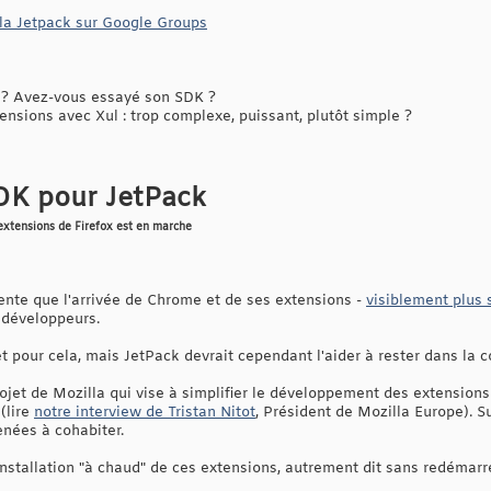
lla Jetpack sur Google Groups
? Avez-vous essayé son SDK ?
sions avec Xul : trop complexe, puissant, plutôt simple ?
SDK pour JetPack
extensions de Firefox est en marche
ente que l'arrivée de Chrome et de ses extensions -
visiblement plus 
développeurs.
et pour cela, mais JetPack devrait cependant l'aider à rester dans la c
jet de Mozilla qui vise à simplifier le développement des extensions 
(lire
notre interview de Tristan Nitot
, Président de Mozilla Europe). S
nées à cohabiter.
nstallation "à chaud" de ces extensions, autrement dit sans redémarre