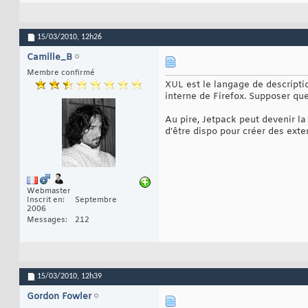
15/03/2010,
12h26
Camille_B
Membre confirmé
XUL est le langage de descripti
interne de Firefox. Supposer qu
Au pire, Jetpack peut devenir la
d'être dispo pour créer des exte
Webmaster
Inscrit en
Septembre
2006
Messages
212
15/03/2010,
12h39
Gordon Fowler