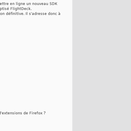
mettre en ligne un nouveau SDK
ptisé FlightDeck.
n définitive. Il s'adresse donc à
d'extensions de Firefox ?