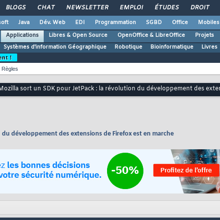
BLOGS
CHAT
NEWSLETTER
EMPLOI
ÉTUDES
DROIT
oft
Java
Dév. Web
EDI
Programmation
SGBD
Office
Mobiles
Applications
Libres & Open Source
OpenOffice & LibreOffice
Projets
Systèmes d'information Géographique
Robotique
Bioinformatique
Livres
ent !
Règles
Mozilla sort un SDK pour JetPack : la révolution du développement des exte
on du développement des extensions de Firefox est en marche