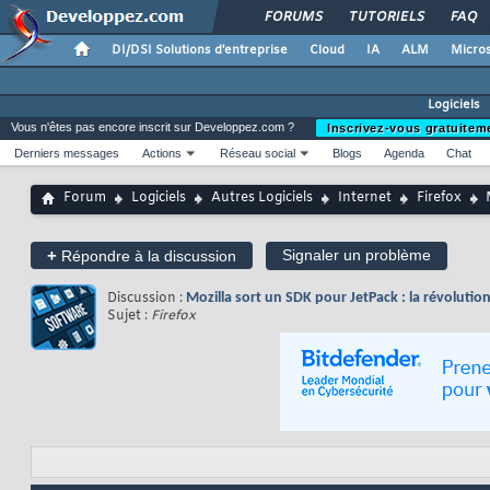
FORUMS
TUTORIELS
FAQ
DI/DSI Solutions d'entreprise
Cloud
IA
ALM
Micros
Logiciels
Vous n'êtes pas encore inscrit sur Developpez.com ?
Inscrivez-vous gratuitem
Derniers messages
Actions
Réseau social
Blogs
Agenda
Chat
Forum
Logiciels
Autres Logiciels
Internet
Firefox
+
Signaler un problème
Répondre à la discussion
Discussion :
Mozilla sort un SDK pour JetPack : la révoluti
Sujet :
Firefox