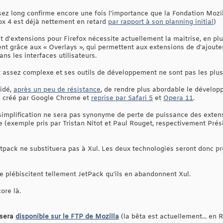
z long confirme encore une fois l'importance que la Fondation Mozil
fox 4 est déjà nettement en retard
par rapport à son planning initial
)
d'extensions pour Firefox nécessite actuellement la maitrise, en pl
t grâce aux « Overlays », qui permettent aux extensions de d'ajout
ns les interfaces utilisateurs.
t assez complexe et ses outils de développement ne sont pas les plus 
cidé,
après un peu de résistance
, de rendre plus abordable le dévelo
ce créé par Google Chrome et
reprise par Safari 5
et
Opera 11
.
simplification ne sera pas synonyme de perte de puissance des exten
(exemple pris par Tristan Nitot et Paul Rouget, respectivement Prés
etpack ne substituera pas à Xul. Les deux technologies seront donc
 plébiscitent tellement JetPack qu'ils en abandonnent Xul.
ore là.
 sera
disponible sur le FTP de Mozilla
(la bêta est actuellement... en