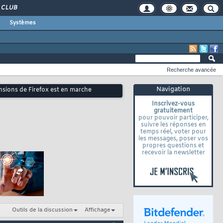
CLUB
Systèmes
Recherche avancée
Navigation
nsions de Firefox est en marche
Inscrivez-vous
gratuitement
pour pouvoir participer,
suivre les réponses en
temps réel, voter pour
les messages, poser vos
propres questions et
recevoir la newsletter
Outils de la discussion
Affichage