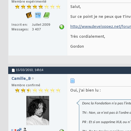
Membre expérimenté
Salut,
Sur ce point je ne peux que t'in
Inscrit en
Juillet 2009
http://www.developpez.net/foru
Messages
3 407
Très cordialement,
Gordon
15/03/2010,
14h14
Camille_B
Membre confirmé
Oui, j'ai bien lu :
Donc la Fondation n'a pas l'int
TN : Non, ce n'est pas à l'ordre 
PR : Et si on supprime XUL ou n