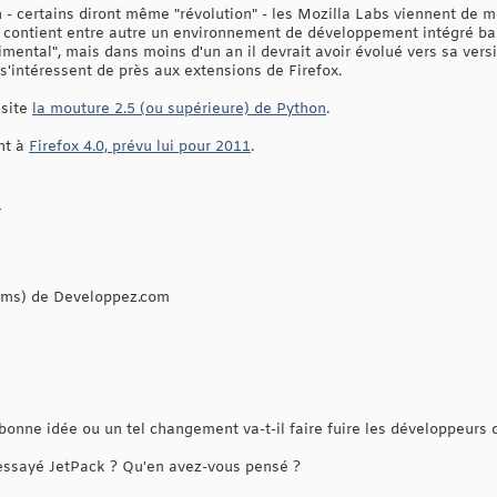
n - certains diront même "révolution" - les Mozilla Labs viennent de 
 contient entre autre un environnement de développement intégré ba
ental", mais dans moins d'un an il devrait avoir évolué vers sa versio
s'intéressent de près aux extensions de Firefox.
ssite
la mouture 2.5 (ou supérieure) de Python
.
nt à
Firefox 4.0, prévu lui pour 2011
.
k
rums) de Developpez.com
bonne idée ou un tel changement va-t-il faire fuire les développeurs 
ssayé JetPack ? Qu'en avez-vous pensé ?