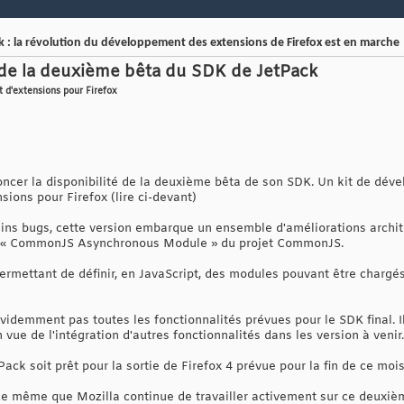
k : la révolution du développement des extensions de Firefox est en marche
e de la deuxième bêta du SDK de JetPack
 d'extensions pour Firefox
oncer la disponibilité de la deuxième bêta de son SDK. Un kit de dév
sions pour Firefox (lire ci-devant)
tains bugs, cette version embarque un ensemble d'améliorations archit
API « CommonJS Asynchronous Module » du projet CommonJS.
rmettant de définir, en JavaScript, des modules pouvant être chargés
idemment pas toutes les fonctionnalités prévues pour le SDK final. Il 
 vue de l'intégration d'autres fonctionnalités dans les version à venir.
Pack soit prêt pour la sortie de Firefox 4 prévue pour la fin de ce mois
e même que Mozilla continue de travailler activement sur ce deuxièm