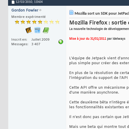
12/03/2010,
11h04
Gordon Fowler
Mozilla sort un SDK pour JetPac
Membre expérimenté
Mozilla Firefox : sorti
La nouvelle technologie de développement
Mise à jour du 31/01/2011
par Idelways
Inscrit en
Juillet 2009
Messages
3 407
L'équipe de Jetpack vient d'ann
plus simple pour créer des exten
En plus de la résolution de cer
l'intégration du support de l'
Cette API offre un mécanisme pe
d'une manière asynchrone.
Cette deuxième bêta n'intègre év
les fonctionnalités existantes en
Il n'est donc pas certain que Jet
Mais une beta qui montre tout d