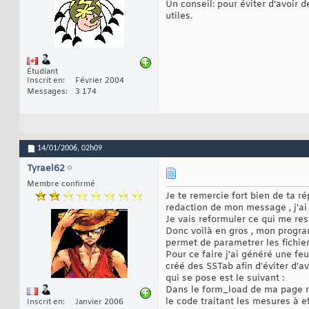
Un conseil: pour éviter d'avoir 
utiles.
Étudiant
Inscrit en
Février 2004
Messages
3 174
14/01/2006,
02h09
Tyrael62
Membre confirmé
Je te remercie fort bien de ta r
redaction de mon message , j'ai 
Je vais reformuler ce qui me r
Donc voilà en gros , mon program
permet de parametrer les fichiers
Pour ce faire j'ai généré une feu
créé des SSTab afin d'éviter d'a
qui se pose est le suivant :
Dans le form_load de ma page mes
le code traitant les mesures à e
Inscrit en
Janvier 2006