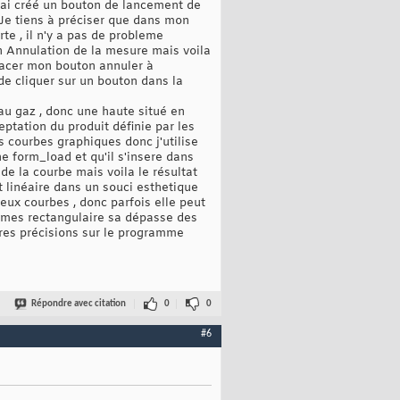
'ai créé un bouton de lancement de
Je tiens à préciser que dans mon
te , il n'y a pas de probleme
on Annulation de la mesure mais voila
placer mon bouton annuler à
 de cliquer sur un bouton dans la
 au gaz , donc une haute situé en
eptation du produit définie par les
es courbes graphiques donc j'utilise
 form_load et qu'il s'insere dans
de la courbe mais voila le résultat
t linéaire dans un souci esthetique
deux courbes , donc parfois elle peut
rmes rectangulaire sa dépasse des
utres précisions sur le programme
Répondre avec citation
0
0
#6