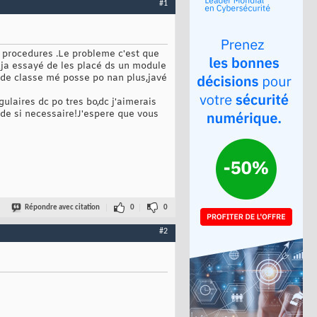
#1
 procedures .Le probleme c'est que
 dja essayé de les placé ds un module
le de classe mé posse po nan plus,javé
gulaires dc po tres bo,dc j'aimerais
ode si necessaire!J'espere que vous
Répondre avec citation
0
0
#2