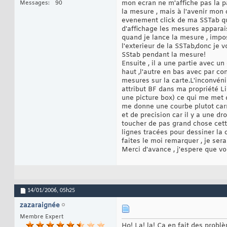
mon ecran ne m'affiche pas la 
Messages
90
la mesure , mais à l'avenir mon
evenement click de ma SSTab qua
d'affichage les mesures apparai
quand je lance la mesure , impos
l'exterieur de la SSTab,donc je 
SStab pendant la mesure!
Ensuite , il a une partie avec u
haut ,l'autre en bas avec par co
mesures sur la carte.L'inconvénie
attribut BF dans ma propriété L
une picture box) ce qui me met d
me donne une courbe plutot carr
et de precision car il y a une d
toucher de pas grand chose cet
lignes tracées pour dessiner la 
faites le moi remarquer , je ser
Merci d'avance , j'espere que vo
14/01/2006,
05h25
zazaraignée
Membre Expert
Ho! La! la! Ça en fait des probl