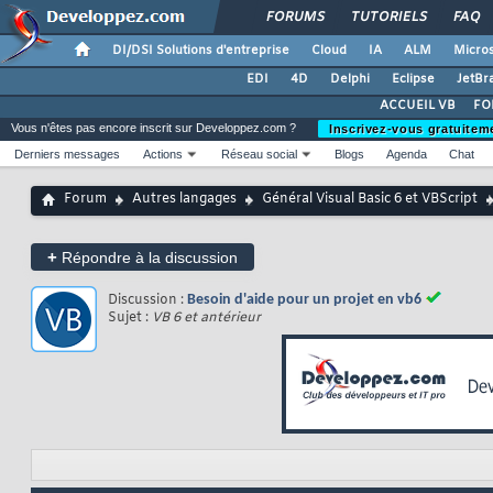
FORUMS
TUTORIELS
FAQ
DI/DSI Solutions d'entreprise
Cloud
IA
ALM
Micros
EDI
4D
Delphi
Eclipse
JetBr
ACCUEIL VB
FO
Vous n'êtes pas encore inscrit sur Developpez.com ?
Inscrivez-vous gratuitem
Derniers messages
Actions
Réseau social
Blogs
Agenda
Chat
Forum
Autres langages
Général Visual Basic 6 et VBScript
+
Répondre à la discussion
Discussion :
Besoin d'aide pour un projet en vb6
Sujet :
VB 6 et antérieur