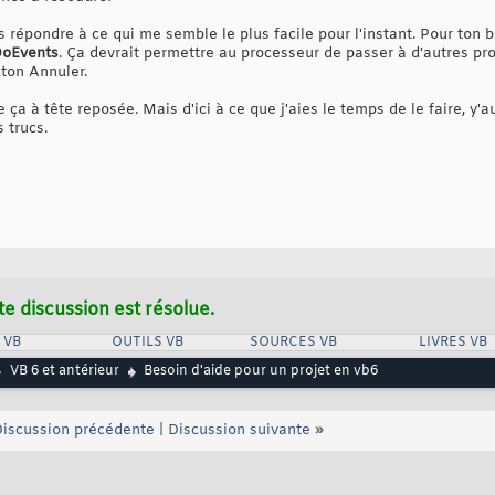
vais répondre à ce qui me semble le plus facile pour l'instant. Pour ton
oEvents
. Ça devrait permettre au processeur de passer à d'autres p
uton Annuler.
se ça à tête reposée. Mais d'ici à ce que j'aies le temps de le faire, 
 trucs.
te discussion est résolue.
 VB
OUTILS VB
SOURCES VB
LIVRES VB
VB 6 et antérieur
Besoin d'aide pour un projet en vb6
iscussion précédente
|
Discussion suivante
»