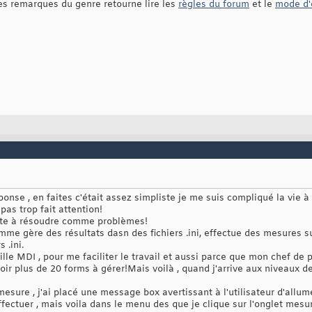
des remarques du genre retourne lire les
règles du forum
et le
mode d'
éponse , en faites c'était assez simpliste je me suis compliqué la vie 
pas trop fait attention!
este à résoudre comme problèmes!
me gère des résultats dasn des fichiers .ini, effectue des mesures s
 .ini.
ille MDI , pour me faciliter le travail et aussi parce que mon chef de p
voir plus de 20 forms à gérer!Mais voilà , quand j'arrive aux niveaux d
ure , j'ai placé une message box avertissant à l'utilisateur d'allume
ffectuer , mais voila dans le menu des que je clique sur l'onglet mesu