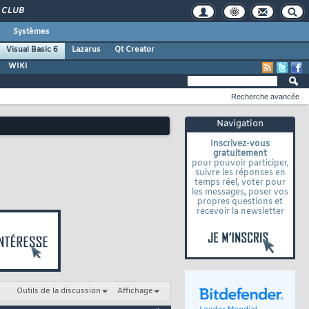
CLUB
Systèmes
Visual Basic 6
Lazarus
Qt Creator
WIKI
Recherche avancée
Navigation
Inscrivez-vous
gratuitement
pour pouvoir participer,
suivre les réponses en
temps réel, voter pour
les messages, poser vos
propres questions et
recevoir la newsletter
Outils de la discussion
Affichage