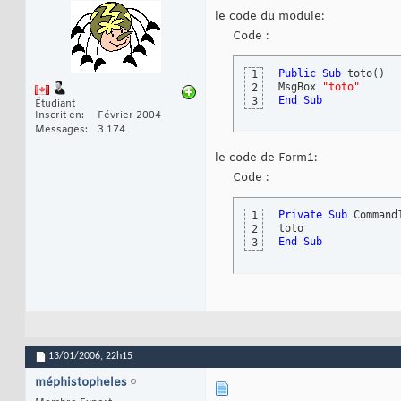
le code du module:
Code :
Public
Sub
 toto
(
)
1
MsgBox 
"toto"
2
End
Sub
3
Étudiant
Inscrit en
Février 2004
Messages
3 174
le code de Form1:
Code :
Private
Sub
 Command
1
2
End
Sub
3
13/01/2006,
22h15
méphistopheles