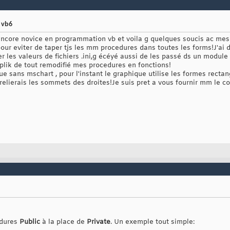
 vb6
 encore novice en programmation vb et voila g quelques soucis ac mes
pour eviter de taper tjs les mm procedures dans toutes les forms!J'ai
rer les valeurs de fichiers .ini,g écéyé aussi de les passé ds un modu
mplik de tout remodifié mes procedures en fonctions!
ue sans mschart , pour l'instant le graphique utilise les formes rectan
relierais les sommets des droites!Je suis pret a vous fournir mm le c
édures
Public
à la place de
Private
. Un exemple tout simple: