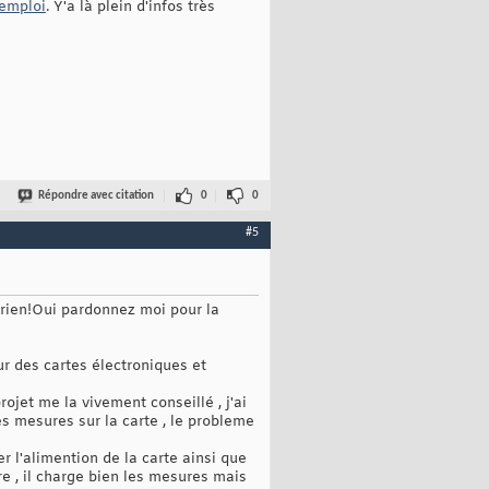
emploi
. Y'a là plein d'infos très
Répondre avec citation
0
0
#5
à rien!Oui pardonnez moi pour la
ur des cartes électroniques et
rojet me la vivement conseillé , j'ai
es mesures sur la carte , le probleme
r l'alimention de la carte ainsi que
re , il charge bien les mesures mais