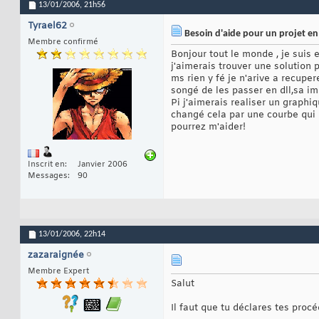
13/01/2006,
21h56
Tyrael62
Besoin d'aide pour un projet en
Membre confirmé
Bonjour tout le monde , je suis
j'aimerais trouver une solution 
ms rien y fé je n'arive a recupe
songé de les passer en dll,sa i
Pi j'aimerais realiser un graphiq
changé cela par une courbe qui 
pourrez m'aider!
Inscrit en
Janvier 2006
Messages
90
13/01/2006,
22h14
zazaraignée
Membre Expert
Salut
Il faut que tu déclares tes proc