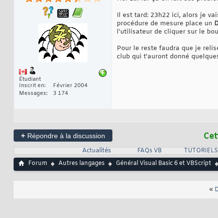
Il est tard: 23h22 ici, alors je 
procédure de mesure place un
D
l'utilisateur de cliquer sur le bo
Pour le reste faudra que je reli
club qui t'auront donné quelques
Étudiant
Inscrit en
Février 2004
Messages
3 174
+
Cet
Répondre à la discussion
Actualités
FAQs VB
TUTORIELS
Forum
Autres langages
Général Visual Basic 6 et VBScript
«
D