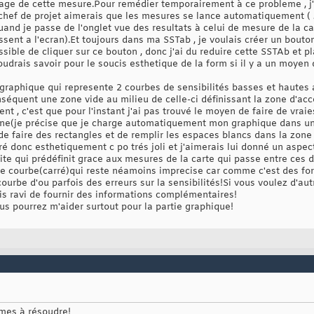
page de cette mesure.Pour remédier temporairement à ce probleme , j
 chef de projet aimerais que les mesures se lance automatiquement ( 
nd je passe de l'onglet vue des resultats à celui de mesure de la car
ssent a l'ecran).Et toujours dans ma SSTab , je voulais créer un bout
sible de cliquer sur ce bouton , donc j'ai du reduire cette SSTAb et 
voudrais savoir pour le soucis esthetique de la form si il y a un moyen
n graphique qui represente 2 courbes de sensibilités basses et hautes
nséquent une zone vide au milieu de celle-ci définissant la zone d'acc
nt , c'est que pour l'instant j'ai pas trouvé le moyen de faire de vrai
ine(je précise que je charge automatiquement mon graphique dans une
e faire des rectangles et de remplir les espaces blancs dans la zone 
é donc esthetiquement c po trés joli et j'aimerais lui donné un aspec
roite qui prédéfinit grace aux mesures de la carte qui passe entre ces 
te courbe(carré)qui reste néamoins imprecise car comme c'est des fo
courbe d'ou parfois des erreurs sur la sensibilités!Si vous voulez d'a
ais ravi de fournir des informations complémentaires!
us pourrez m'aider surtout pour la partie graphique!
èmes à résoudre!