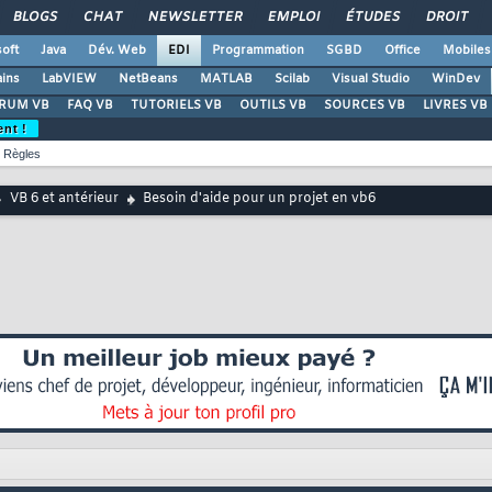
BLOGS
CHAT
NEWSLETTER
EMPLOI
ÉTUDES
DROIT
oft
Java
Dév. Web
EDI
Programmation
SGBD
Office
Mobiles
ains
LabVIEW
NetBeans
MATLAB
Scilab
Visual Studio
WinDev
RUM VB
FAQ VB
TUTORIELS VB
OUTILS VB
SOURCES VB
LIVRES VB
ent !
Règles
VB 6 et antérieur
Besoin d'aide pour un projet en vb6