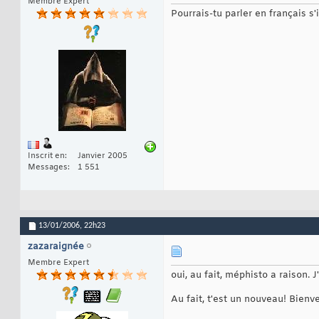
Membre Expert
Pourrais-tu parler en français s'i
Inscrit en
Janvier 2005
Messages
1 551
13/01/2006,
22h23
zazaraignée
Membre Expert
oui, au fait, méphisto a raison. J
Au fait, t'est un nouveau! Bien