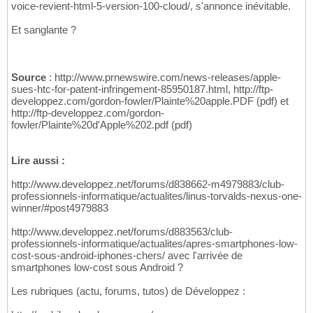
voice-revient-html-5-version-100-cloud/, s'annonce inévitable.
Et sanglante ?
Source
: http://www.prnewswire.com/news-releases/apple-
sues-htc-for-patent-infringement-85950187.html, http://ftp-
developpez.com/gordon-fowler/Plainte%20apple.PDF (pdf) et
http://ftp-developpez.com/gordon-
fowler/Plainte%20d'Apple%202.pdf (pdf)
Lire aussi :
http://www.developpez.net/forums/d838662-m4979883/club-
professionnels-informatique/actualites/linus-torvalds-nexus-one-
winner/#post4979883
http://www.developpez.net/forums/d883563/club-
professionnels-informatique/actualites/apres-smartphones-low-
cost-sous-android-iphones-chers/ avec l'arrivée de
smartphones low-cost sous Android ?
Les rubriques (actu, forums, tutos) de Développez :