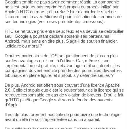
Google semble ne pas savoir comment réagir. La compagnie
ne s'est toujours pas exprimée à propos du procès infligé par
Apple à HTC en mars ; et a refusé hier d'aborder le sujet de
l'accord conclu avec Microsoft pour l'utilisation de certaines de
ses technologies (voir news précédente, ci-dessous).
HTC se retrouve pris entre deux feux et va devoir se débrouiller
seul. Google a pourtant déclaré soutenir ses partenaires
Android, mais sans en dire plus. S'agit-il de soutien financier,
judiciaire ou moral ?
D'autres partenaires de l'OS se questionnent de plus en plus
sur les avantages qu'ils ont à l'utiliser. Car, même si son
implémentation est gratuite, cet avantage a-t-il un intéret si les
compagnies doivent ensuite prendre des poursuites devant les
tribunaux en pleine figure, et surtout, s'y défendre seules ?
De plus, Android est offert sous couvert d'une licence Apache
2.0. Celle-ci stipule que c'est le souscripteur de la licence qui se
retrouve responsable en cas de violation de brevets. D'où le fait
qu'HTC plutôt que Google soit sous la foudre des avocats
d'Apple.
Il est de plus rarement possible de poursuivre une technologie
avant qu'elle ne soit implémentée dans un appareil.