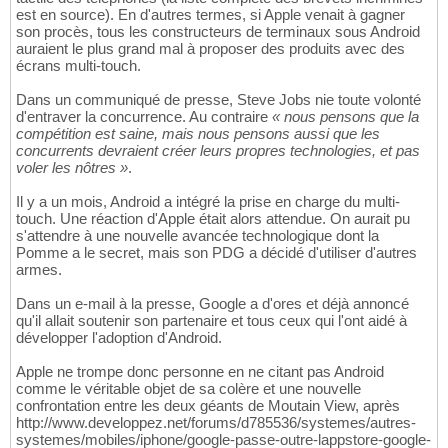
est en source). En d'autres termes, si Apple venait à gagner
son procès, tous les constructeurs de terminaux sous Android
auraient le plus grand mal à proposer des produits avec des
écrans multi-touch.
Dans un communiqué de presse, Steve Jobs nie toute volonté
d'entraver la concurrence. Au contraire
« nous pensons que la
compétition est saine, mais nous pensons aussi que les
concurrents devraient créer leurs propres technologies, et pas
voler les nôtres »
.
Il y a un mois, Android a intégré la prise en charge du multi-
touch. Une réaction d'Apple était alors attendue. On aurait pu
s'attendre à une nouvelle avancée technologique dont la
Pomme a le secret, mais son PDG a décidé d'utiliser d'autres
armes.
Dans un e-mail à la presse, Google a d'ores et déjà annoncé
qu'il allait soutenir son partenaire et tous ceux qui l'ont aidé à
développer l'adoption d'Android.
Apple ne trompe donc personne en ne citant pas Android
comme le véritable objet de sa colère et une nouvelle
confrontation entre les deux géants de Moutain View, après
http://www.developpez.net/forums/d785536/systemes/autres-
systemes/mobiles/iphone/google-passe-outre-lappstore-google-