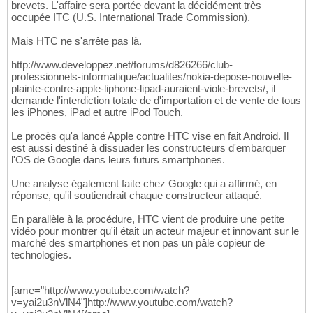
brevets. L'affaire sera portée devant la décidément très
occupée ITC (U.S. International Trade Commission).
Mais HTC ne s'arrête pas là.
http://www.developpez.net/forums/d826266/club-
professionnels-informatique/actualites/nokia-depose-nouvelle-
plainte-contre-apple-liphone-lipad-auraient-viole-brevets/, il
demande l'interdiction totale de d'importation et de vente de tous
les iPhones, iPad et autre iPod Touch.
Le procès qu'a lancé Apple contre HTC vise en fait Android. Il
est aussi destiné à dissuader les constructeurs d'embarquer
l'OS de Google dans leurs futurs smartphones.
Une analyse également faite chez Google qui a affirmé, en
réponse, qu'il soutiendrait chaque constructeur attaqué.
En parallèle à la procédure, HTC vient de produire une petite
vidéo pour montrer qu'il était un acteur majeur et innovant sur le
marché des smartphones et non pas un pâle copieur de
technologies.
[ame="http://www.youtube.com/watch?
v=yai2u3nVlN4"]http://www.youtube.com/watch?