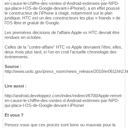
en-cause-le-chiffre-des-ventes-d-Android-estimees-par-NPD-
qui-place-l-OS-de-Google-devant-l-iPhone/), a en effet poussé
le constructeur de l'iPhone à réagir, notamment sur le plan
juridique. HTC est un des constructeurs les plus « friands » de
l'OS libre et gratuit de Google.
Les premières décisions de l'affaire Apple vs HTC devrait être
rendues en octobre.
Celles de la "contre-affaire" HTC vs Apple devraient l'être, elles,
deux mois plus tard, si l'on en croit l'actuelle chronologie des
évènements.
Source
:
http://www.usitc.gov/press_room/news_release/2010/er0611hh2.h
Lire aussi :
http://android.developpez.com/index/redirect/6700/Apple-remet-
en-cause-le-chiffre-des-ventes-d-Android-estimees-par-NPD-
qui-place-l-OS-de-Google-devant-l-iPhone/
Et vous ?
Pensez-vous que ces procès sont bons ou mauvais pour la