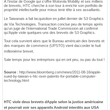
À l'instar de Google qui s'offre Motorola Mobility et ses milliers
de brevets, HTC cherche à son tour à enrichir son portfolio de
propriété intellectuelle pour mieux tenir tête à ses assaillants.
Le Taiwanais a fait lacquisition en juillet dernier de S3 Graphics
de Via Technologies. Transaction conclue peu de temps après
qu'un juge de l'International Trade Commission ait confirmé
qu'Apple viole quelques-uns des brevets de S3 Graphics.
Tout cela survient alors que le Bureau américain des brevets et
des marques de commerce (UPSTO) vient daccorder le huit
millionième brevet.
Sale temps pour les entreprises qui en ont peu, ou pas du tout !
Source
: http://www.bloomberg.com/news/2011-08-16/apple-
sued-by-taiwan-s-htc-over-patents-for-portable-computer-
technology.html
HTC viole deux brevets dApple selon la justice américaine
et pourrait voir ses appareils Android interdits aux USA