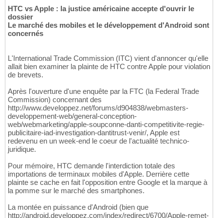
HTC vs Apple : la justice américaine accepte d'ouvrir le
dossier
Le marché des mobiles et le développement d'Android sont
concernés
L'International Trade Commission (ITC) vient d'annoncer qu'elle
allait bien examiner la plainte de HTC contre Apple pour violation
de brevets.
Après l'ouverture d'une enquête par la FTC (la Federal Trade
Commission) concernant des
http://www.developpez.net/forums/d904838/webmasters-
developpement-web/general-conception-
web/webmarketing/apple-soupconne-danti-competitivite-regie-
publicitaire-iad-investigation-dantitrust-venir/, Apple est
redevenu en un week-end le coeur de l'actualité technico-
juridique.
Pour mémoire, HTC demande l'interdiction totale des
importations de terminaux mobiles d'Apple. Derrière cette
plainte se cache en fait l'opposition entre Google et la marque à
la pomme sur le marché des smartphones.
La montée en puissance d'Android (bien que
http://android.developpez.com/index/redirect/6700/Apple-remet-