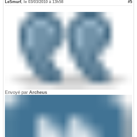
LeSmurf
,
le 03/03/2010 à 13h58
#5
Envoyé par
Archeus