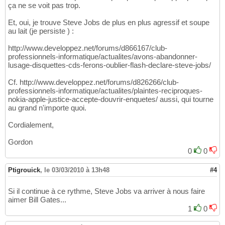
ça ne se voit pas trop.
Et, oui, je trouve Steve Jobs de plus en plus agressif et soupe
au lait (je persiste ) :
http://www.developpez.net/forums/d866167/club-
professionnels-informatique/actualites/avons-abandonner-
lusage-disquettes-cds-ferons-oublier-flash-declare-steve-jobs/
Cf. http://www.developpez.net/forums/d826266/club-
professionnels-informatique/actualites/plaintes-reciproques-
nokia-apple-justice-accepte-douvrir-enquetes/ aussi, qui tourne
au grand n'importe quoi.
Cordialement,
Gordon
0
0
Ptigrouick
,
le 03/03/2010 à 13h48
#4
Si il continue à ce rythme, Steve Jobs va arriver à nous faire
aimer Bill Gates...
1
0