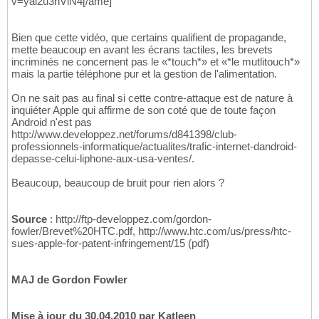
v=yai2u3nVlN4[/ame]
Bien que cette vidéo, que certains qualifient de propagande,
mette beaucoup en avant les écrans tactiles, les brevets
incriminés ne concernent pas le «*touch*» et «*le mutlitouch*»
mais la partie téléphone pur et la gestion de l'alimentation.
On ne sait pas au final si cette contre-attaque est de nature à
inquiéter Apple qui affirme de son coté que de toute façon
Android n'est pas
http://www.developpez.net/forums/d841398/club-
professionnels-informatique/actualites/trafic-internet-dandroid-
depasse-celui-liphone-aux-usa-ventes/.
Beaucoup, beaucoup de bruit pour rien alors ?
Source
: http://ftp-developpez.com/gordon-
fowler/Brevet%20HTC.pdf, http://www.htc.com/us/press/htc-
sues-apple-for-patent-infringement/15 (pdf)
MAJ de Gordon Fowler
Mise à jour du 30.04.2010 par Katleen