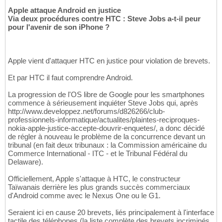
Apple attaque Android en justice
Via deux procédures contre HTC : Steve Jobs a-t-il peur
pour l'avenir de son iPhone ?
Apple vient d'attaquer HTC en justice pour violation de brevets.
Et par HTC il faut comprendre Android.
La progression de l'OS libre de Google pour les smartphones
commence à sérieusement inquiéter Steve Jobs qui, après
http://www.developpez.net/forums/d826266/club-
professionnels-informatique/actualites/plaintes-reciproques-
nokia-apple-justice-accepte-douvrir-enquetes/, a donc décidé
de régler à nouveau le problème de la concurrence devant un
tribunal (en fait deux tribunaux : la Commission américaine du
Commerce International - ITC - et le Tribunal Fédéral du
Delaware).
Officiellement, Apple s'attaque à HTC, le constructeur
Taïwanais derrière les plus grands succès commerciaux
d'Android comme avec le Nexus One ou le G1.
Seraient ici en cause 20 brevets, liés principalement à l'interface
tactile des téléphones (la liste complète des brevets incriminés