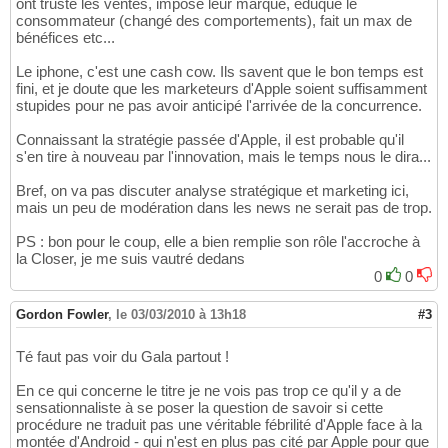
ont trusté les ventes, imposé leur marque, éduqué le
consommateur (changé des comportements), fait un max de
bénéfices etc...
Le iphone, c'est une cash cow. Ils savent que le bon temps est
fini, et je doute que les marketeurs d'Apple soient suffisamment
stupides pour ne pas avoir anticipé l'arrivée de la concurrence.
Connaissant la stratégie passée d'Apple, il est probable qu'il
s'en tire à nouveau par l'innovation, mais le temps nous le dira...
Bref, on va pas discuter analyse stratégique et marketing ici,
mais un peu de modération dans les news ne serait pas de trop.
PS : bon pour le coup, elle a bien remplie son rôle l'accroche à
la Closer, je me suis vautré dedans
0
0
Gordon Fowler
,
le 03/03/2010 à 13h18
#3
Té faut pas voir du Gala partout !
En ce qui concerne le titre je ne vois pas trop ce qu'il y a de
sensationnaliste à se poser la question de savoir si cette
procédure ne traduit pas une véritable fébrilité d'Apple face à la
montée d'Android - qui n'est en plus pas cité par Apple pour que