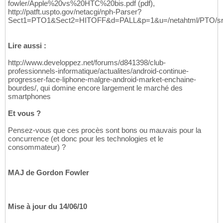
fowler/Apple%20vs%20HTC%20bis.pdf (pdf),
http://patft.uspto.gov/netacgi/nph-Parser?
Sect1=PTO1&Sect2=HITOFF&d=PALL&p=1&u=/netahtml/PTO/sr
Lire aussi :
http://www.developpez.net/forums/d841398/club-
professionnels-informatique/actualites/android-continue-
progresser-face-liphone-malgre-android-market-enchaine-
bourdes/, qui domine encore largement le marché des
smartphones
Et vous ?
Pensez-vous que ces procès sont bons ou mauvais pour la
concurrence (et donc pour les technologies et le
consommateur) ?
MAJ de Gordon Fowler
Mise à jour du 14/06/10