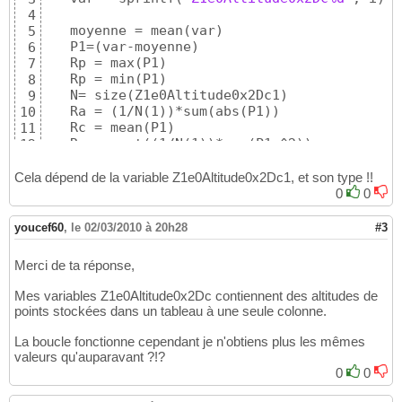
4
   moyenne = mean
(
var
)
5
   P1=
(
var-moyenne
)
6
   Rp = max
(
P1
)
7
   Rp = min
(
P1
)
8
   N= size
(
Z1e0Altitude0x2Dc1
)
9
   Ra = 
(
1/N
(
1
)
)
*sum
(
abs
(
P1
)
)
10
   Rc = mean
(
P1
)
11
   Rq = sqrt
(
(
1/N
(
1
)
)
*sum
(
P1.^2
)
)
12
   Rsk =1/
(
N
(
1
)
*Rq^3
)
*sum
(
P1.^3
)
13
   Rku =1/
(
N
(
1
)
*Rq^4
)
*sum
(
P1.^4
)
14
Cela dépend de la variable Z1e0Altitude0x2Dc1, et son type !!
end
15
0
0
youcef60
,
le 02/03/2010 à 20h28
#3
Merci de ta réponse,
Mes variables Z1e0Altitude0x2Dc contiennent des altitudes de
points stockées dans un tableau à une seule colonne.
La boucle fonctionne cependant je n'obtiens plus les mêmes
valeurs qu'auparavant ?!?
0
0