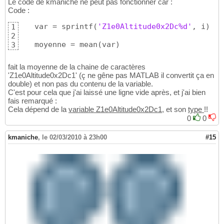
Le code de kmaniche ne peut pas fonctionner car :
Code :
   var = sprintf
(
'Z1e0Altitude0x2Dc%d'
, i
)
1
2
   moyenne = mean
(
var
)
3
fait la moyenne de la chaine de caractères
'Z1e0Altitude0x2Dc1' (ç ne gêne pas MATLAB il convertit ça en
double) et non pas du contenu de la variable.
C'est pour cela que j'ai laissé une ligne vide après, et j'ai bien
fais remarqué :
Cela dépend de la
variable Z1e0Altitude0x2Dc1
, et son
type
!!
0
0
kmaniche
,
le 02/03/2010 à 23h00
#15