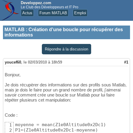
Developpez.com
Le Club des Développeurs et IT Pro
Actus
Forum MATLAB
Emploi
MATLAB
:
Création d'une boucle pour récupérer des
informations
Répondre à la discussion
youcef60
,
le 02/03/2010 à 18h59
#1
Bonjour,
Je dois récupèrer des informations sur des profils sous Matlab,
mais je dois le faire pour un grand nombre de profil, j'aimerai
savoir comment crée une boucle sur Matlab pour lui faire
répéter plusieurs cet manipulation:
Code :
moyenne = mean
(
Z1e0Altitude0x2Dc1
)
1
P1=
(
Z1e0Altitude0x2Dc1-moyenne
)
2