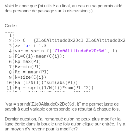
Voici le code que j'ai utilisé au final, au cas ou sa pourrais aidé
des personne de passage sur la discussion ;-)
Code :
1
>> C = 
{
Z1e0Altitude0x2Dc1 Z1e0Altitude0x2Dc
2
>> 
for
 i=1:3

3
var = sprintf
(
'Z1e0Altitude0x2Dc%d'
, i
)
4
P1=C
{
i
}
-mean
(
C
{
i
}
)
;

5
Rp=max
(
P1
)
6
Rv=min
(
P1
)
7
Rc = mean
(
P1
)
8
N=size
(
C
{
i
}
)
9
Ra=
(
1/N
(
1
)
)
*sum
(
abs
(
P1
)
)
10
Rq = sqrt
(
(
1/N
(
1
)
)
*sum
(
P1.^2
)
)
11
Rsk =1/
(
N
(
1
)
*Rq^3
)
*sum
(
P1.^3
)
12
Rku =1/
(
N
(
1
)
*Rq^4
)
*sum
(
P1.^4
)
13
end
14
"var = sprintf('Z1e0Altitude0x2Dc%d', i)" me permet juste de
savoir à quel variable corresponde les résultat à chaque fois.
Dernier question, j'ai remarqué qu'on ne peux plus modifier la
ligne écrite dans la boucle une fois qu'on clique sur entrée, il y a
un moyen d'y revenir pour la modifier?