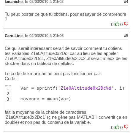
kmaniche
,
le 02/03/2010 à 21h02
#4
Tu peux poster ce que tu obtiens, pour essayer de comprendre
?
0
0
Caro-Line
,
le 02/03/2010 à 21h06
#5
Ce qui serait intéressant serait de savoir comment tu obtiens
tes variables Z1e0Altitude0x2Dc, car au lieu de les appeler
Z1e0Altitude0x2Dc1, Z1e0Altitude0x2Dc2..il serait mieux de les
stocker dans un tableau de cellules.
Le code de kmaniche ne peut pas fonctionner car :
Code :
   var = sprintf
(
'Z1e0Altitude0x2Dc%d'
, i
)
1
2
   moyenne = mean
(
var
)
3
fait la moyenne de la chaine de caractères
'Z1e0Altitude0x2Dc1' (ç ne gêne pas MATLAB il convertit ça en
double) et non pas du contenu de la variable.
0
0