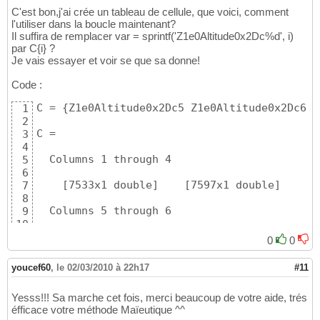
C'est bon,j'ai crée un tableau de cellule, que voici, comment
l'utiliser dans la boucle maintenant?
Il suffira de remplacer var = sprintf('Z1e0Altitude0x2Dc%d', i)
par C{i} ?
Je vais essayer et voir se que sa donne!
Code :
C = 
{
Z1e0Altitude0x2Dc5 Z1e0Altitude0x2Dc6 Z
1
2
C = 

3
4
  Columns 1 through 4

5
6
[
7533x1 double
]
[
7597x1 double
]
[
7
7
8
  Columns 5 through 6

9
10
[
7597x1 double
]
[
7597x1 double
]
11
0
0
youcef60
,
le 02/03/2010 à 22h17
#11
Yesss!!! Sa marche cet fois, merci beaucoup de votre aide, trés
éfficace votre méthode Maïeutique ^^