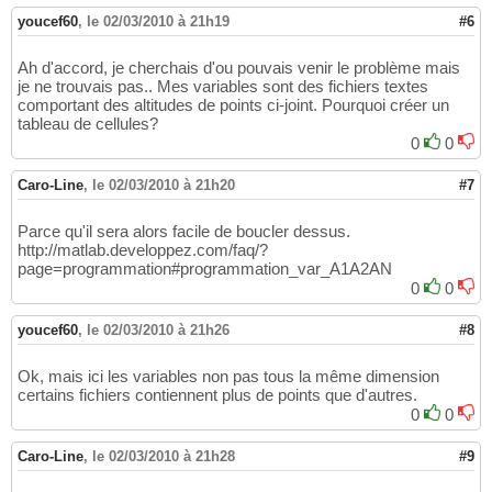
youcef60
,
le 02/03/2010 à 21h19
#6
Ah d'accord, je cherchais d'ou pouvais venir le problème mais
je ne trouvais pas.. Mes variables sont des fichiers textes
comportant des altitudes de points ci-joint. Pourquoi créer un
tableau de cellules?
0
0
Caro-Line
,
le 02/03/2010 à 21h20
#7
Parce qu'il sera alors facile de boucler dessus.
http://matlab.developpez.com/faq/?
page=programmation#programmation_var_A1A2AN
0
0
youcef60
,
le 02/03/2010 à 21h26
#8
Ok, mais ici les variables non pas tous la même dimension
certains fichiers contiennent plus de points que d'autres.
0
0
Caro-Line
,
le 02/03/2010 à 21h28
#9