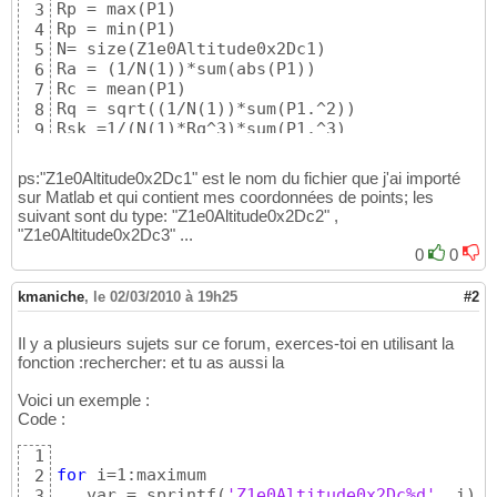
Rp = max
(
P1
)
3
Rp = min
(
P1
)
4
N= size
(
Z1e0Altitude0x2Dc1
)
5
Ra = 
(
1/N
(
1
)
)
*sum
(
abs
(
P1
)
)
6
Rc = mean
(
P1
)
7
Rq = sqrt
(
(
1/N
(
1
)
)
*sum
(
P1.^2
)
)
8
Rsk =1/
(
N
(
1
)
*Rq^3
)
*sum
(
P1.^3
)
9
Rku =1/
(
N
(
1
)
*Rq^4
)
*sum
(
P1.^4
)
10
ps:"Z1e0Altitude0x2Dc1" est le nom du fichier que j'ai importé
sur Matlab et qui contient mes coordonnées de points; les
suivant sont du type: "Z1e0Altitude0x2Dc2" ,
"Z1e0Altitude0x2Dc3" ...
0
0
kmaniche
,
le 02/03/2010 à 19h25
#2
Il y a plusieurs sujets sur ce forum, exerces-toi en utilisant la
fonction :rechercher: et tu as aussi la
Voici un exemple :
Code :
1
for
 i=1:maximum

2
   var = sprintf
(
'Z1e0Altitude0x2Dc%d'
, i
)
3