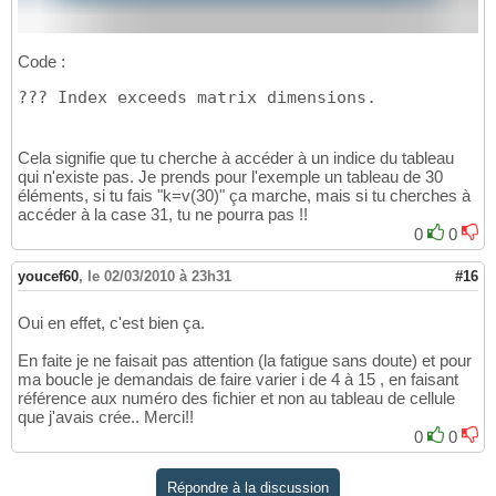
Code :
??? Index exceeds matrix dimensions.
Cela signifie que tu cherche à accéder à un indice du tableau
qui n'existe pas. Je prends pour l'exemple un tableau de 30
éléments, si tu fais "k=v(30)" ça marche, mais si tu cherches à
accéder à la case 31, tu ne pourra pas !!
0
0
youcef60
,
le 02/03/2010 à 23h31
#16
Oui en effet, c'est bien ça.
En faite je ne faisait pas attention (la fatigue sans doute) et pour
ma boucle je demandais de faire varier i de 4 à 15 , en faisant
référence aux numéro des fichier et non au tableau de cellule
que j'avais crée.. Merci!!
0
0
Répondre à la discussion