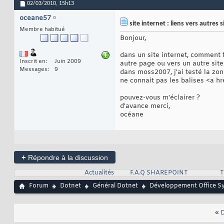
02/03/2010,
15h13
oceane57
site internet : liens vers autres s
Membre habitué
Bonjour,
dans un site internet, comment f
Inscrit en
Juin 2009
autre page ou vers un autre site
Messages
9
dans moss2007, j'ai testé la zon
ne connait pas les balises <a href
pouvez-vous m'éclairer ?
d'avance merci,
océane
+
Répondre à la discussion
Actualités
F.A.Q SHAREPOINT
T
Forum
Dotnet
Général Dotnet
Développement Office S
«
D