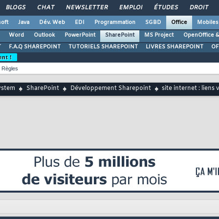
BLOGS
CHAT
NEWSLETTER
EMPLOI
ÉTUDES
DROIT
oft
Java
Dév. Web
EDI
Programmation
SGBD
Office
Mobiles
Word
Outlook
PowerPoint
SharePoint
MS Project
OpenOffice &
T
F.A.Q SHAREPOINT
TUTORIELS SHAREPOINT
LIVRES SHAREPOINT
OF
ent !
Règles
ystem
SharePoint
Développement Sharepoint
site internet : liens 