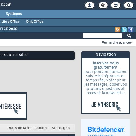
CLUB
Systèmes
 LibreOffice
OnlyOffice
FICE 2010
Recherche avancée
Navigation
vers autres sites
Inscrivez-vous
gratuitement
pour pouvoir participer,
suivre les réponses en
temps réel, voter pour
les messages, poser vos
propres questions et
recevoir la newsletter
Outils de la discussion
Affichage