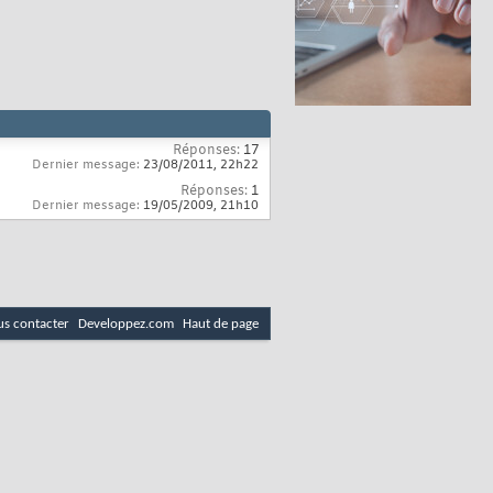
Réponses:
17
Dernier message:
23/08/2011,
22h22
Réponses:
1
Dernier message:
19/05/2009,
21h10
s contacter
Developpez.com
Haut de page