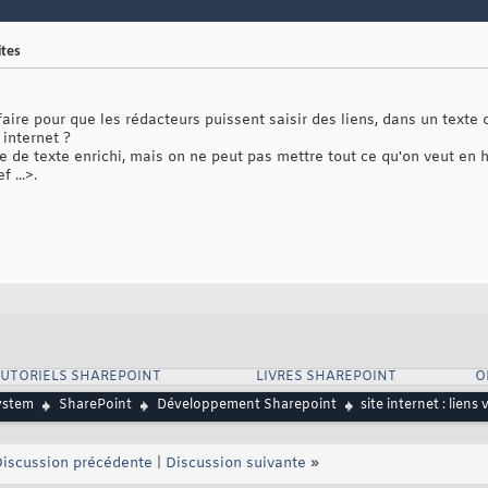
ites
aire pour que les rédacteurs puissent saisir des liens, dans un texte
 internet ?
e de texte enrichi, mais on ne peut pas mettre tout ce qu'on veut en h
 ...>.
UTORIELS SHAREPOINT
LIVRES SHAREPOINT
O
ystem
SharePoint
Développement Sharepoint
site internet : liens 
iscussion précédente
|
Discussion suivante
»