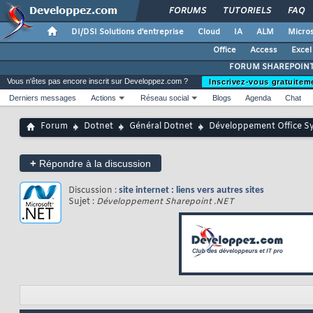
FORUMS
TUTORIELS
FAQ
DI/DSI Solutions d'entreprise
Cloud
IA
ALM
Micros
Office
Access
Excel
FORUM SHAREPOIN
Vous n'êtes pas encore inscrit sur Developpez.com ?
Inscrivez-vous gratuitem
Derniers messages
Actions
Réseau social
Blogs
Agenda
Chat
Forum
Dotnet
Général Dotnet
Développement Office S
+
Répondre à la discussion
Discussion :
site internet : liens vers autres sites
Sujet :
Développement Sharepoint .NET