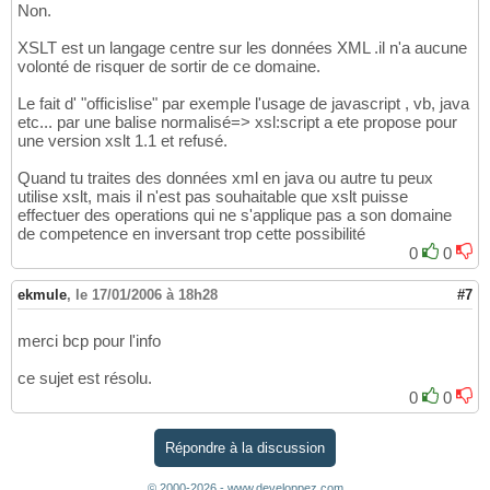
Non.
XSLT est un langage centre sur les données XML .il n'a aucune
volonté de risquer de sortir de ce domaine.
Le fait d' "officislise" par exemple l'usage de javascript , vb, java
etc... par une balise normalisé=> xsl:script a ete propose pour
une version xslt 1.1 et refusé.
Quand tu traites des données xml en java ou autre tu peux
utilise xslt, mais il n'est pas souhaitable que xslt puisse
effectuer des operations qui ne s'applique pas a son domaine
de competence en inversant trop cette possibilité
0
0
ekmule
,
le 17/01/2006 à 18h28
#7
merci bcp pour l'info
ce sujet est résolu.
0
0
Répondre à la discussion
© 2000-2026 - www.developpez.com