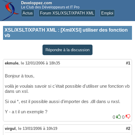
Developpez.com
Le Club des Développeurs et IT Pro
Actus
Forum XSL/XSLT/XPATH XML
Emploi
XSL/XSLT/XPATH XML
:
[Xml/XSl] utiliser des fonction
vb
Répondre à la discussion
ekmule
,
le 12/01/2006 à 18h35
#1
Bonjour à tous,
voilà je voulais savoir si c'était possible d'utiliser une fonction vb
dans un xsl.
Si oui *, est il possible aussi d'importer des .dll dans u nxsl.
Y - a t il un exemple ?
0
0
virgul
,
le 13/01/2006 à 10h19
#2