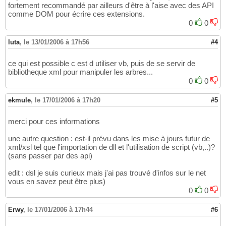
fortement recommandé par ailleurs d'être à l'aise avec des API
comme DOM pour écrire ces extensions.
0
0
luta
,
le 13/01/2006 à 17h56
#4
ce qui est possible c est d utiliser vb, puis de se servir de
bibliotheque xml pour manipuler les arbres...
0
0
ekmule
,
le 17/01/2006 à 17h20
#5
merci pour ces informations
une autre question : est-il prévu dans les mise à jours futur de
xml/xsl tel que l'importation de dll et l'utilisation de script (vb,..)?
(sans passer par des api)
edit : dsl je suis curieux mais j'ai pas trouvé d'infos sur le net
vous en savez peut être plus)
0
0
Erwy
,
le 17/01/2006 à 17h44
#6