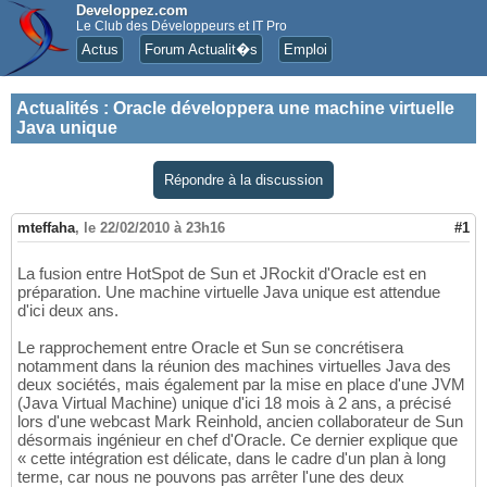
Developpez.com
Le Club des Développeurs et IT Pro
Actus
Forum Actualit�s
Emploi
Actualités
:
Oracle développera une machine virtuelle
Java unique
Répondre à la discussion
mteffaha
,
le 22/02/2010 à 23h16
#1
La fusion entre HotSpot de Sun et JRockit d'Oracle est en
préparation. Une machine virtuelle Java unique est attendue
d'ici deux ans.
Le rapprochement entre Oracle et Sun se concrétisera
notamment dans la réunion des machines virtuelles Java des
deux sociétés, mais également par la mise en place d'une JVM
(Java Virtual Machine) unique d'ici 18 mois à 2 ans, a précisé
lors d'une webcast Mark Reinhold, ancien collaborateur de Sun
désormais ingénieur en chef d'Oracle. Ce dernier explique que
« cette intégration est délicate, dans le cadre d'un plan à long
terme, car nous ne pouvons pas arrêter l'une des deux