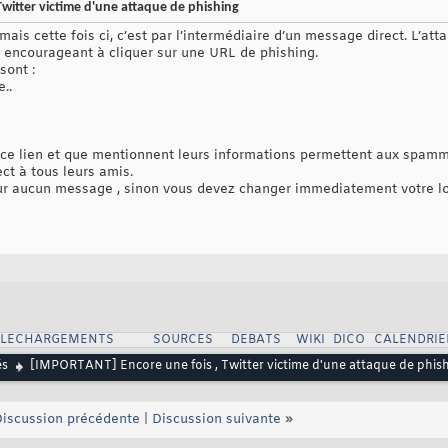
witter victime d'une attaque de phishing
ais cette fois ci, c’est par l’intermédiaire d’un message direct. L’att
 encourageant à cliquer sur une URL de phishing.
sont :
..
ur ce lien et que mentionnent leurs informations permettent aux spamm
t à tous leurs amis.
sur aucun message , sinon vous devez changer immediatement votre lo
ELECHARGEMENTS
SOURCES
DEBATS
WIKI
DICO
CALENDRIE
és
[IMPORTANT] Encore une fois , Twitter victime d'une attaque de phis
iscussion précédente
|
Discussion suivante
»