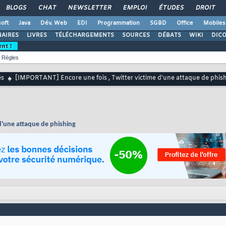
BLOGS
CHAT
NEWSLETTER
EMPLOI
ÉTUDES
DROIT
oft
Java
Dév. Web
EDI
Programmation
SGBD
Office
Mobiles
AIRES
LIVRES
TÉLÉCHARGEMENTS
SOURCES
DÉBATS
WIKI
DIC
ent !
Règles
és
[IMPORTANT] Encore une fois , Twitter victime d'une attaque de phis
d'une attaque de phishing