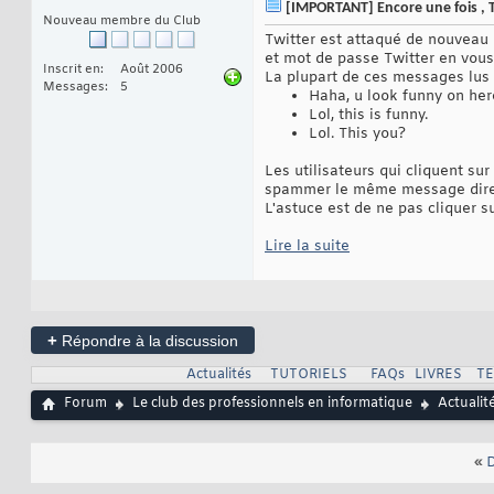
[IMPORTANT] Encore une fois , T
Nouveau membre du Club
Twitter est attaqué de nouveau m
et mot de passe Twitter en vous
Inscrit en
Août 2006
La plupart de ces messages lus 
Messages
5
Haha, u look funny on here
Lol, this is funny.
Lol. This you?
Les utilisateurs qui cliquent s
spammer le même message direc
L'astuce est de ne pas cliquer 
Lire la suite
+
Répondre à la discussion
Actualités
TUTORIELS
FAQs
LIVRES
T
Forum
Le club des professionnels en informatique
Actualit
«
D