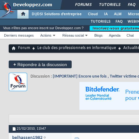
FORUMS
TUTORIELS
FAQ
DI/DSI Solutions d'entreprise
Cloud
IA
ALM
Micros
TUTORIELS
FAQ
WEBIN
Vous n'êtes pas encore inscrit sur Developpez.com ?
Inscrivez-vous gratuitem
Derniers messages
Actions
Réseau social
Blogs
Agenda
Chat
Forum
Le club des professionnels en informatique
Actualit
+
Répondre à la discussion
Discussion :
[IMPORTANT] Encore une fois , Twitter victime 
21/02/2010,
11h47
belhassen1982