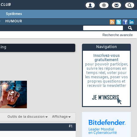
CLUB
Systèmes
O
HUMOUR
Recherche avancée
Navigation
hing
Inscrivez-vous
gratuitement
pour pouvoir participer,
suivre les réponses en
temps réel, voter pour
les messages, poser vos
propres questions et
recevoir la newsletter
Outils de la discussion
Affichage
#1