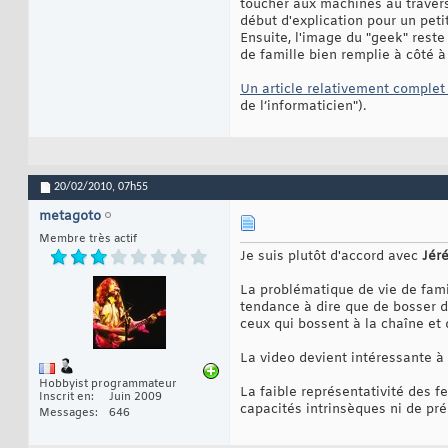
toucher aux machines au travers
début d'explication pour un peti
Ensuite, l'image du "geek" reste
de famille bien remplie à côté à s
Un article relativement complet 
de l’informaticien").
20/02/2010,
07h55
metagoto
Membre très actif
Je suis plutôt d'accord avec
Jér
La problématique de vie de famill
tendance à dire que de bosser 
ceux qui bossent à la chaîne et
La video devient intéressante à 
Hobbyist programmateur
La faible représentativité des f
Inscrit en
Juin 2009
capacités intrinsèques ni de pré
Messages
646