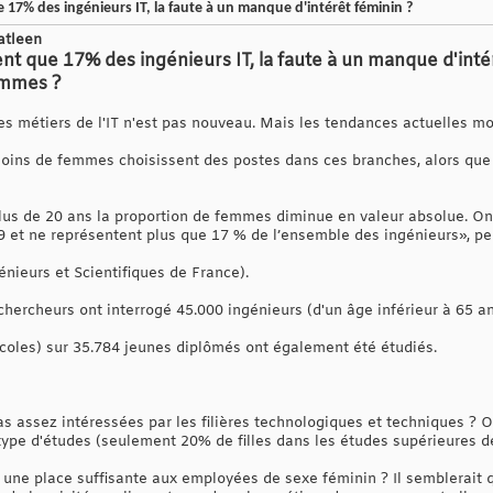
17% des ingénieurs IT, la faute à un manque d'intérêt féminin ?
atleen
 que 17% des ingénieurs IT, la faute à un manque d'intérê
hommes ?
s métiers de l'IT n'est pas nouveau. Mais les tendances actuelles mont
oins de femmes choisissent des postes dans ces branches, alors que
plus de 20 ans la proportion de femmes diminue en valeur absolue. O
9 et ne représentent plus que 17 % de l’ensemble des ingénieurs», pe
nieurs et Scientifiques de France).
s chercheurs ont interrogé 45.000 ingénieurs (d'un âge inférieur à 65 
oles) sur 35.784 jeunes diplômés ont également été étudiés.
s assez intéressées par les filières technologiques et techniques ?
ype d'études (seulement 20% de filles dans les études supérieures de 
es une place suffisante aux employées de sexe féminin ? Il semblerait