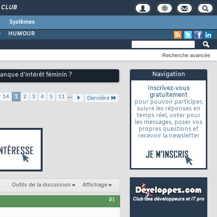
CLUB
Systèmes
O
HUMOUR
Recherche avancée
Navigation
anque d'intérêt féminin ?
Inscrivez-vous
gratuitement
...
r 14
1
2
3
4
5
11
Dernière
pour pouvoir participer,
suivre les réponses en
temps réel, voter pour
les messages, poser vos
propres questions et
recevoir la newsletter
Outils de la discussion
Affichage
#1