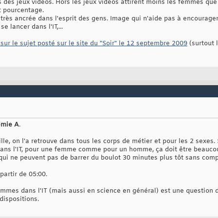
 des jeux vidéos. Hors les jeux vidéos attirent moins les femmes que
t pourcentage.
 très ancrée dans l'esprit des gens. Image qui n'aide pas à encourage
e lancer dans l'IT,...
sur le sujet posté sur le site du "Soir" le 12 septembre 2009
(surtout 
émie A
.
e, on l'a retrouve dans tous les corps de métier et pour les 2 sexes. S
dans l'IT, pour une femme comme pour un homme, ça doit être beaucou
 qui ne peuvent pas de barrer du boulot 30 minutes plus tôt sans comp
partir de 05:00.
emmes dans l'IT (mais aussi en science en général) est une question d
dispositions.