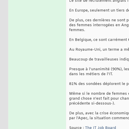
Le site de recrutement anglais I
En Europe, seulement un tiers d
De plus, ces dernières ne sont p
des femmes interrogées en Angle
femmes.
En Belgique, ce sont carrément 
Au Royaume-Uni, un terme a même
Beaucoup de travailleuses indiq
Presque à l'unanimité (90%), l
dans les métiers de l'IT.
81% des sondées déplorent le pe
Même si le nombre de femmes emp
grand chose n'est fait pour cha
précédente si-dessous-).
De plus, avec la crise économiqu
par l'Apec, la situation commenc
Source :
The IT Job Board