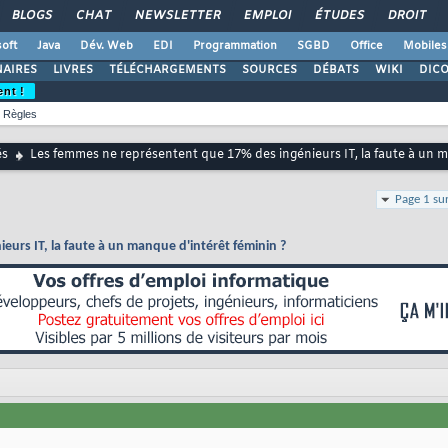
BLOGS
CHAT
NEWSLETTER
EMPLOI
ÉTUDES
DROIT
oft
Java
Dév. Web
EDI
Programmation
SGBD
Office
Mobiles
AIRES
LIVRES
TÉLÉCHARGEMENTS
SOURCES
DÉBATS
WIKI
DIC
ent !
Règles
és
Les femmes ne représentent que 17% des ingénieurs IT, la faute à un m
Page 1 su
urs IT, la faute à un manque d'intérêt féminin ?