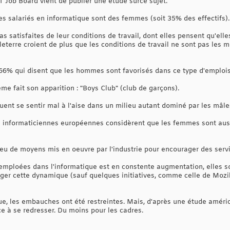
T Job Board vient de publier une étude surce sujet.
es salariés en informatique sont des femmes (soit 35% des effectifs).
as satisfaites de leur conditions de travail, dont elles pensent qu'ell
terre croient de plus que les conditions de travail ne sont pas les
66% qui disent que les hommes sont favorisés dans ce type d'emplois
 fait son apparition : "Boys Club" (club de garçons).
uent se sentir mal à l'aise dans un milieu autant dominé par les mâle
es informaticiennes européennes considèrent que les femmes sont a
u de moyens mis en oeuvre par l'industrie pour encourager des servi
loées dans l'informatique est en constente augmentation, elles sont
nger cette dynamique (sauf quelques initiatives, comme celle de Mozi
e, les embauches ont été restreintes. Mais, d'après une étude américa
e à se redresser. Du moins pour les cadres.