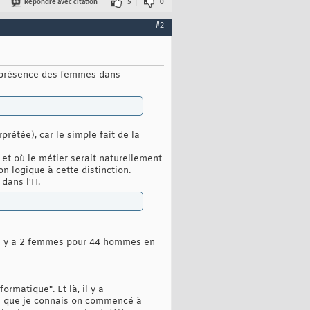
Répondre avec citation
5
0
#2
la présence des femmes dans
rétée), car le simple fait de la
 et où le métier serait naturellement
n logique à cette distinction.
ans l'IT.
 il y a 2 femmes pour 44 hommes en
ormatique". Et là, il y a
ns que je connais on commencé à