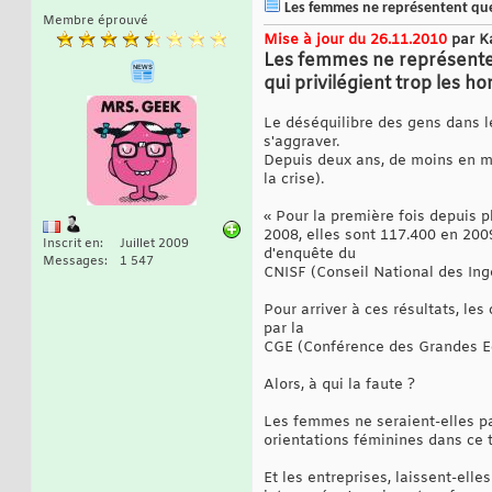
Les femmes ne représentent que 
Membre éprouvé
Mise à jour du 26.11.2010
par K
Les femmes ne représentent
qui privilégient trop les 
Le déséquilibre des gens dans le
s'aggraver.
Depuis deux ans, de moins en m
la crise).
« Pour la première fois depuis 
2008, elles sont 117.400 en 200
Inscrit en
Juillet 2009
d'enquête du
Messages
1 547
CNISF (Conseil National des Ingé
Pour arriver à ces résultats, le
par la
CGE (Conférence des Grandes Ec
Alors, à qui la faute ?
Les femmes ne seraient-elles pa
orientations féminines dans ce t
Et les entreprises, laissent-ell