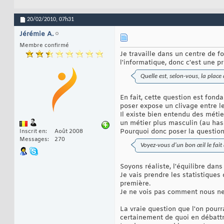
20/02/2010,
07h31
Jérémie A.
Membre confirmé
Je travaille dans un centre de 
l'informatique, donc c'est une p
Quelle est, selon-vous, la place
En fait, cette question est fond
poser expose un clivage entre le
Il existe bien entendu des métie
un métier plus masculin (au hasa
Pourquoi donc poser la questio
Inscrit en
Août 2008
Messages
270
Voyez-vous d'un bon œil le fait
Soyons réaliste, l'équilibre dan
Je vais prendre les statistique
première.
Je ne vois pas comment nous ne p
La vraie question que l'on pourra
certainement de quoi en débattr