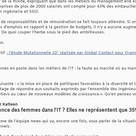
 de la mixité, expliquant que dans les métiers du management elle est
treprises de plus de 2000 salariés ont compté pour 43% des embauche
ingénierie et SSII).
 de responsabilités et de rémunération se fait toujours attendre. Si o
us d'emplois en rapport à la gestion de budgets, il n'y a aucune augm
De quoi couper l'herbe sous le pied des ambitieuses.
us.
SF ;
l’étude Mutationnelle 10* réalisée par Global Contact pour Oran
mes en poste dans les métiers de l'IT : la faute au marché où au ma
ivante : « la mise en place de politiques favorables à la diversité et 
antage de répondre aux souhaits exprimés par l’ensemble des ingénieu
 métiers au cœur de nouveaux modèles de croissance.». Qu'en pensez-v
r Katleen
nce des femmes dans l'IT ? Elles ne représentent que 35%
me de l'équipe news qui va, encore une fois, vous parler de la situat
nnels.