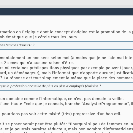
formation en Belgique dont le concept d'origine est la promotion de 
roblématique que je côtoie tous les jours.
 des femmes dans l'IT ?
amentalement un non sens selon moi (à moins que je ne l'aie mal interp
s 2 sexes qui n'a aucune raison d'être.
rs où certaines prédispositions physiques par exemple peuvent jouer,
rd, un déménageur), mais l'informatique n'apporte aucune justificatio
n? La réponse est tout simplement la même que la place des hommes d
 que la profession accueille de plus en plus d'employés féminins ?
s un domaine comme l'informatique, ce n'est pas demain la veille.
s d'une Haute Ecole que je connais, branche "Analyste/Programmeur",
ourrions pas voir cette mixité (très) progressive d'un bon œil.
it se poser serait peut être plutôt : "Pourquoi si peu de femmes en inf
e, et je pourrais paraître réducteur, mais bon nombre d'informaticie