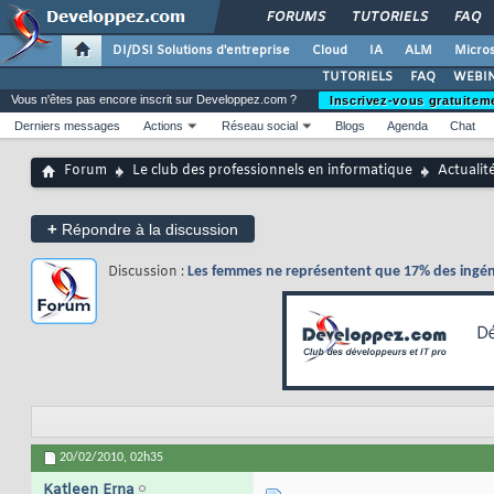
FORUMS
TUTORIELS
FAQ
DI/DSI Solutions d'entreprise
Cloud
IA
ALM
Micros
TUTORIELS
FAQ
WEBIN
Vous n'êtes pas encore inscrit sur Developpez.com ?
Inscrivez-vous gratuitem
Derniers messages
Actions
Réseau social
Blogs
Agenda
Chat
Forum
Le club des professionnels en informatique
Actualit
+
Répondre à la discussion
Discussion :
Les femmes ne représentent que 17% des ingénie
20/02/2010,
02h35
Katleen Erna