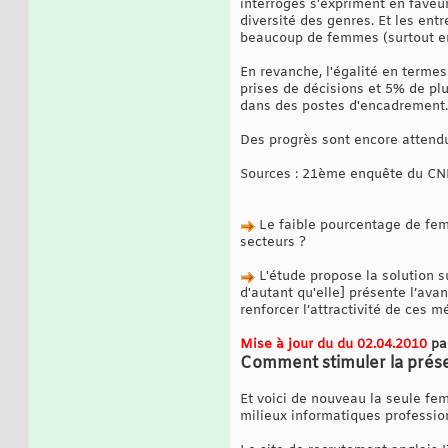
interrogés s'expriment en faveur
diversité des genres. Et les en
beaucoup de femmes (surtout en 
En revanche, l'égalité en termes
prises de décisions et 5% de pl
dans des postes d'encadrement. 
Des progrès sont encore attend
Sources : 21ème enquête du CNI
Le faible pourcentage de fem
secteurs ?
L'étude propose la solution su
d'autant qu'elle] présente l’av
renforcer l’attractivité de ces
Mise à jour du du 02.04.2010
pa
Comment stimuler la prése
Et voici de nouveau la seule fem
milieux informatiques professio