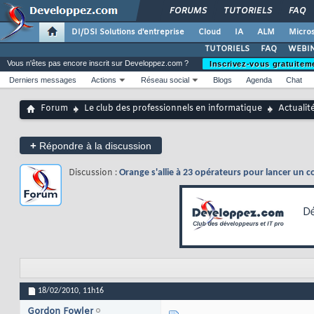
FORUMS
TUTORIELS
FAQ
DI/DSI Solutions d'entreprise
Cloud
IA
ALM
Micros
TUTORIELS
FAQ
WEBIN
Vous n'êtes pas encore inscrit sur Developpez.com ?
Inscrivez-vous gratuitem
Derniers messages
Actions
Réseau social
Blogs
Agenda
Chat
Forum
Le club des professionnels en informatique
Actualit
+
Répondre à la discussion
Discussion :
Orange s'allie à 23 opérateurs pour lancer un c
18/02/2010,
11h16
Gordon Fowler