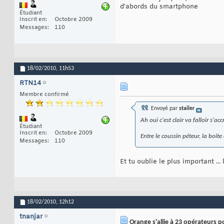
d'abords du smartphone
Étudiant
Inscrit en
Octobre 2009
Messages
110
18/02/2010,
11h53
RTN14
Membre confirmé
Envoyé par
stailer
Ah oui c'est clair va falloir s'ac
Étudiant
Inscrit en
Octobre 2009
Entre le coussin péteur, la boi
Messages
110
Et tu oublie le plus important ...
18/02/2010,
12h12
tnanjar
Orange s'allie à 23 opérateurs p