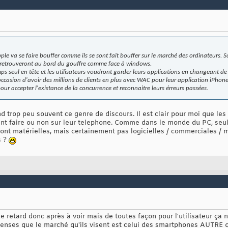
, apple va se faire bouffer comme ils se sont fait bouffer sur le marché des ordinateurs. So
 se retrouveront au bord du gouffre comme face à windows.
ps seul en tête et les utilisateurs voudront garder leurs applications en changeant de
occasion d'avoir des millions de clients en plus avec WAC pour leur application iPhone
ur accepter l'existance de la concurrence et reconnaitre leurs érreurs passées.
 trop peu souvent ce genre de discours. Il est clair pour moi que les 
nt faire ou non sur leur telephone. Comme dans le monde du PC, seule 
sont matérielles, mais certainement pas logicielles / commerciales / 
s ?
e retard donc après à voir mais de toutes façon pour l'utilisateur ça n
penses que le marché qu'ils visent est celui des smartphones AUTRE q