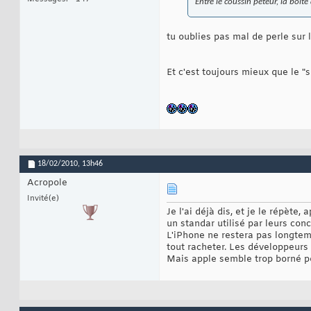
Entre le coussin péteur, la boi
tu oublies pas mal de perle sur 
Et c'est toujours mieux que le "
18/02/2010,
13h46
Acropole
Invité(e)
Je l'ai déjà dis, et je le répète
un standar utilisé par leurs con
L'iPhone ne restera pas longtem
tout racheter. Les développeurs 
Mais apple semble trop borné po