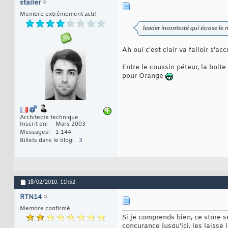
stailer
Membre extrêmement actif
leader incontesté qui écrase le
Ah oui c'est clair va falloir s'ac
Entre le coussin péteur, la boit
pour Orange
Architecte technique
Inscrit en
Mars 2003
Messages
1 144
Billets dans le blog
3
18/02/2010,
11h52
RTN14
Membre confirmé
Si je comprends bien, ce store 
concurance jusqu'ici, les laisse