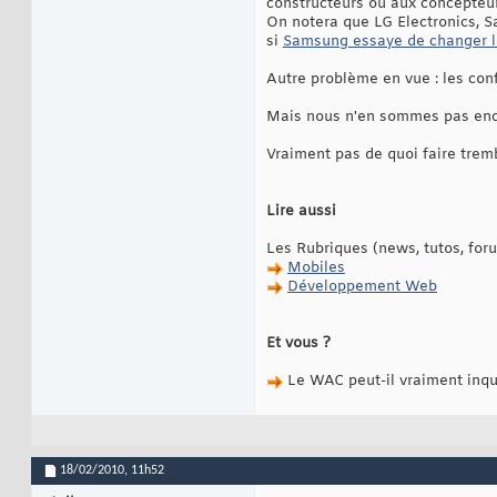
constructeurs ou aux concepteu
On notera que LG Electronics, S
si
Samsung essaye de changer l
Autre problème en vue : les conf
Mais nous n'en sommes pas encore
Vraiment pas de quoi faire tremb
Lire aussi
Les Rubriques (news, tutos, fo
Mobiles
Développement Web
Et vous ?
Le WAC peut-il vraiment inqui
18/02/2010,
11h52