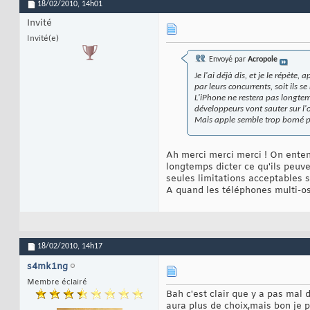
18/02/2010,
14h01
Invité
Invité(e)
Envoyé par
Acropole
Je l'ai déjà dis, et je le répète
par leurs concurrents, soit ils
L'iPhone ne restera pas longtem
développeurs vont sauter sur l'
Mais apple semble trop borné po
Ah merci merci merci ! On entend
longtemps dicter ce qu'ils peuve
seules limitations acceptables 
A quand les téléphones multi-o
18/02/2010,
14h17
s4mk1ng
Membre éclairé
Bah c'est clair que y a pas mal d
aura plus de choix,mais bon je 