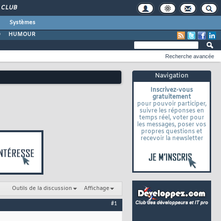
CLUB
Systèmes
O
HUMOUR
Recherche avancée
Navigation
Inscrivez-vous
gratuitement
pour pouvoir participer,
suivre les réponses en
temps réel, voter pour
les messages, poser vos
propres questions et
recevoir la newsletter
Outils de la discussion
Affichage
#1