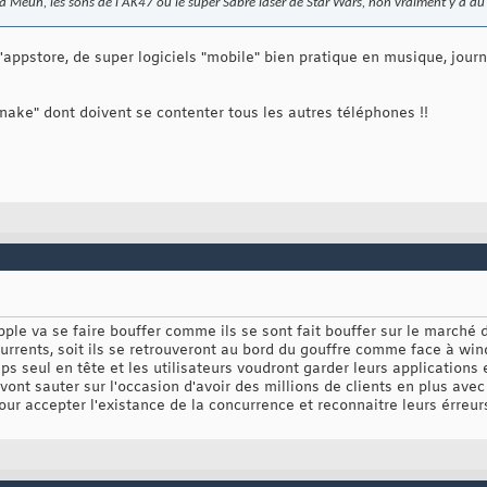
te à Meuh, les sons de l'AK47 ou le super Sabre laser de Star Wars, non vraiment y a 
l'appstore, de super logiciels "mobile" bien pratique en musique, journ
snake" dont doivent se contenter tous les autres téléphones !!
, apple va se faire bouffer comme ils se sont fait bouffer sur le marché 
currents, soit ils se retrouveront au bord du gouffre comme face à wi
ps seul en tête et les utilisateurs voudront garder leurs application
vont sauter sur l'occasion d'avoir des millions de clients en plus ave
ur accepter l'existance de la concurrence et reconnaitre leurs érreur