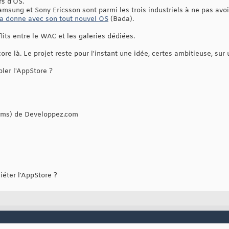
rs d'OS.
amsung et Sony Ericsson sont parmi les trois industriels à ne pas avo
a donne avec son tout nouvel OS
(Bada).
lits entre le WAC et les galeries dédiées.
 là. Le projet reste pour l'instant une idée, certes ambitieuse, sur u
ler l'AppStore ?
rums) de Developpez.com
éter l'AppStore ?