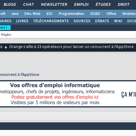
BLOGS
CHAT
NEWSLETTER
EMPLOI
ÉTUDES
DROIT
oft
Java
Dév. Web
EDI
Programmation
SGBD
Office
Mobiles
AIRES
LIVRES
TÉLÉCHARGEMENTS
SOURCES
DÉBATS
WIKI
DIC
ent !
Règles
és
Orange s'allie à 23 opérateurs pour lancer un concurrent à l'AppStore
oncurrent à l'AppStore