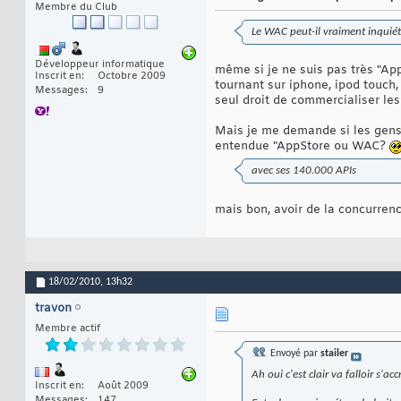
Membre du Club
Le WAC peut-il vraiment inquiét
Développeur informatique
même si je ne suis pas très "App
Inscrit en
Octobre 2009
tournant sur iphone, ipod touch,
Messages
9
seul droit de commercialiser les
Mais je me demande si les gens 
entendue "AppStore ou WAC?
avec ses 140.000 APIs
mais bon, avoir de la concurren
18/02/2010,
13h32
travon
Membre actif
Envoyé par
stailer
Ah oui c'est clair va falloir s'ac
Inscrit en
Août 2009
Messages
147