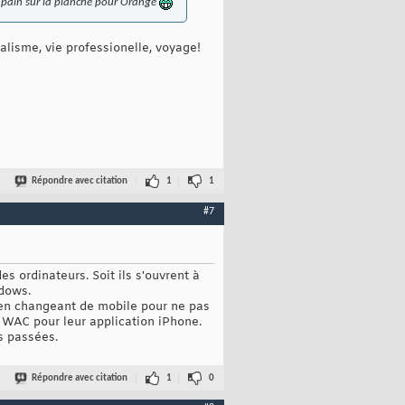
du pain sur la planche pour Orange
alisme, vie professionelle, voyage!
Répondre avec citation
1
1
#7
des ordinateurs. Soit ils s'ouvrent à
ndows.
s en changeant de mobile pour ne pas
c WAC pour leur application iPhone.
s passées.
Répondre avec citation
1
0