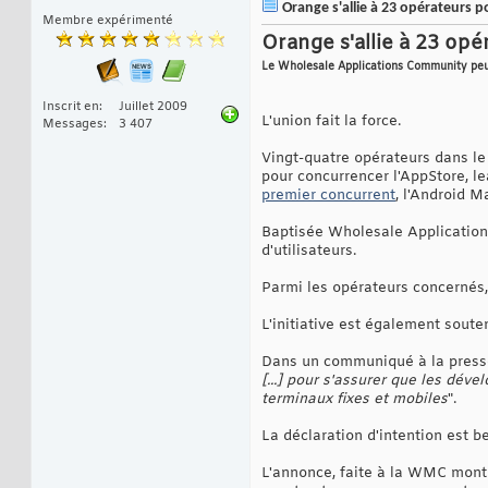
Orange s'allie à 23 opérateurs p
Membre expérimenté
Orange s'allie à 23 op
Le Wholesale Applications Community peut
Inscrit en
Juillet 2009
L'union fait la force.
Messages
3 407
Vingt-quatre opérateurs dans le
pour concurrencer l'AppStore, l
premier concurrent
, l'Android M
Baptisée Wholesale Applications
d'utilisateurs.
Parmi les opérateurs concernés,
L'initiative est également sout
Dans un communiqué à la presse,
[...] pour s'assurer que les déve
terminaux fixes et mobiles
".
La déclaration d'intention est b
L'annonce, faite à la WMC montr