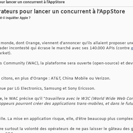
our lancer un concurrent à l'AppStore
érateurs pour lancer un concurrent à l'AppStore
-il inquiéter Apple ?
 monde, dont Orange, viennent d'annoncer qu'ils allaient proposer u
eader incontesté qui écrase le marché avec ses 140.000 APIs (contre
e
arket).
 Community (WAC), la plateforme sera ouverte (open-source) et devra
 citons, en plus d'Orange : AT&T, China Mobile ou Verizon.
enue par LG Electronics, Samsung et Sony Ericsson.
 le WAC précise qu'il "
travaillera avec le W3C (World Wide Web Co
loppeurs pourront créer des applications trans-mobiles, et dans le futu
elle. La mise en application risque, elle, d'être beaucoup plus complex
e surtout la volonté des opérateurs de ne pas laisser le gâteau des g