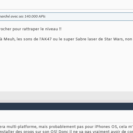
 marché avec ses 140.000 APIs
crocher pour rattraper le niveau !!
e à Meuh, les sons de l'AK47 ou le super Sabre laser de Star Wars, non
sera multi-platforme, mais probablement pas pour iPhones OS, cela m'é
 installer des progs sur son OS! Donc il ne va pas vraiment avoir de c