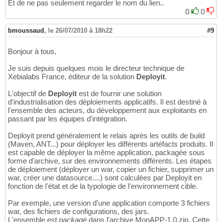
Et de ne pas seulement regarder le nom du lien..
0
0
bmoussaud
,
le 26/07/2010 à 18h22
#9
Bonjour à tous,
Je suis depuis quelques mois le directeur technique de
Xebialabs France, éditeur de la solution
Deployit
.
L'objectif de
Deployit
est de fournir une solution
d'industrialisation des déploiements applicatifs. Il est destiné à
l'ensemble des acteurs, du développement aux exploitants en
passant par les équipes d'intégration.
Deployit prend généralement le relais après les outils de build
(Maven, ANT...) pour déployer les différents artéfacts produits. Il
est capable de déployer la même application, packagée sous
forme d'archive, sur des environnements différents. Les étapes
de déploiement (déployer un war, copier un fichier, supprimer un
war, créer une datasource....) sont calculées par Deployit en
fonction de l'état et de la typologie de l'environnement cible.
Par exemple, une version d'une application comporte 3 fichiers
war, des fichiers de configurations, des jars.
L'ensemble est
packagé
dans l'archive MonAPP-1.0.zip. Cette