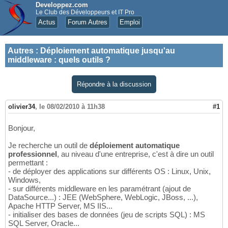
Developpez.com
Le Club des Développeurs et IT Pro
Actus
Forum Autres
Emploi
Autres
:
Déploiement automatique jusqu'au
middleware : quels outils ?
Répondre à la discussion
olivier34
,
le 08/02/2010 à 11h38
#1
Bonjour,
Je recherche un outil de
déploiement automatique
professionnel
, au niveau d'une entreprise, c'est à dire un outil
permettant :
- de déployer des applications sur différents OS : Linux, Unix,
Windows,
- sur différents middleware en les paramétrant (ajout de
DataSource...) : JEE (WebSphere, WebLogic, JBoss, ...),
Apache HTTP Server, MS IIS...
- initialiser des bases de données (jeu de scripts SQL) : MS
SQL Server, Oracle...