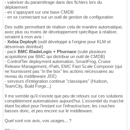
- valoriser du paramétrage dans des fichiers lors du
déploiement
- en s'appuyant sur une base CMDB
- en se connectant sur un outil de gestion de configuration
Des outils permettant de réaliser cela de manière automatique,
avec plus ou moins de développement spécifique à réaliser,
seraient à mon avis :
-
Xebia DeployIt
(outil développé à l'origine pour KLM et
désormais distribué)
- pack
BMC BladeLogic + Phurnace
(suite plusieurs
acquisitions par BMC qui distribue un outil de CMDB)
- ControlTier deployment automation, SmartFrog, Cruise
Release Management, rPath, EMC Fast Scale Composer (qui
ne fournissent pas "in the box" les actions nécessaires au
niveau du middleware JEE)
- serveurs d'intégration continue "classiques" (Hudson,
TeamCity, Build Forge...)
Il me semble qu'il n'existe que peu de retours sur ces solutions
complètement automatisées aujourd'hui. L'essentiel du marché
étant focalisé pour l'instant sur l'infrastructure, les couches
basses donc, et peu encore sur le middleware.
Quel sont vos avis, vos usages... ?