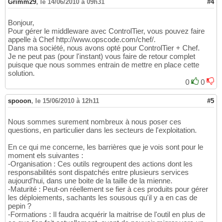
Grimm29
,
le 14/06/2010 à 09h31
#4
Bonjour,
Pour gérer le middleware avec ControlTier, vous pouvez faire
appelle à Chef http://www.opscode.com/chef/.
Dans ma société, nous avons opté pour ControlTier + Chef.
Je ne peut pas (pour l'instant) vous faire de retour complet
puisque que nous sommes entrain de mettre en place cette
solution.
0
0
spooon
,
le 15/06/2010 à 12h11
#5
Nous sommes surement nombreux à nous poser ces
questions, en particulier dans les secteurs de l'exploitation.
En ce qui me concerne, les barrières que je vois sont pour le
moment els suivantes :
-Organisation : Ces outils regroupent des actions dont les
responsabilités sont dispatchés entre plusieurs services
aujourd'hui, dans une boite de la taille de la mienne.
-Maturité : Peut-on réellement se fier à ces produits pour gérer
les déploiements, sachants les sousous qu'il y a en cas de
pepin ?
-Formations : Il faudra acquérir la maitrise de l'outil en plus de