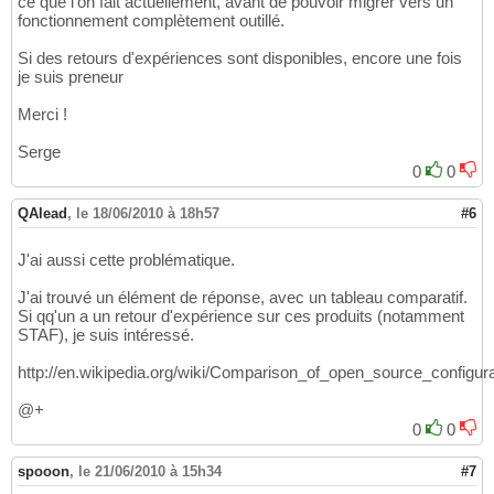
ce que l'on fait actuellement, avant de pouvoir migrer vers un
fonctionnement complètement outillé.
Si des retours d'expériences sont disponibles, encore une fois
je suis preneur
Merci !
Serge
0
0
QAlead
,
le 18/06/2010 à 18h57
#6
J'ai aussi cette problématique.
J'ai trouvé un élément de réponse, avec un tableau comparatif.
Si qq'un a un retour d'expérience sur ces produits (notamment
STAF), je suis intéressé.
http://en.wikipedia.org/wiki/Comparison_of_open_source_config
@+
0
0
spooon
,
le 21/06/2010 à 15h34
#7