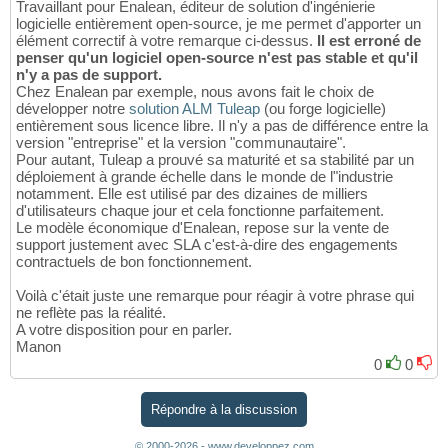
Travaillant pour Enalean, éditeur de solution d'ingénierie
logicielle entièrement open-source, je me permet d'apporter un
élément correctif à votre remarque ci-dessus.
Il est erroné de
penser qu'un logiciel open-source n'est pas stable et qu'il
n'y a pas de support.
Chez Enalean par exemple, nous avons fait le choix de
développer notre
solution ALM Tuleap
(ou forge logicielle)
entièrement sous licence libre. Il n'y a pas de différence entre la
version "entreprise" et la version "communautaire".
Pour autant, Tuleap a prouvé sa maturité et sa stabilité par un
déploiement à grande échelle dans le monde de l"industrie
notamment. Elle est utilisé par des dizaines de milliers
d'utilisateurs chaque jour et cela fonctionne parfaitement.
Le modèle économique d'Enalean, repose sur la vente de
support justement avec SLA c'est-à-dire des engagements
contractuels de bon fonctionnement.
Voilà c'était juste une remarque pour réagir à votre phrase qui
ne reflète pas la réalité.
A votre disposition pour en parler.
Manon
0
0
Répondre à la discussion
© 2000-2026 - www.developpez.com