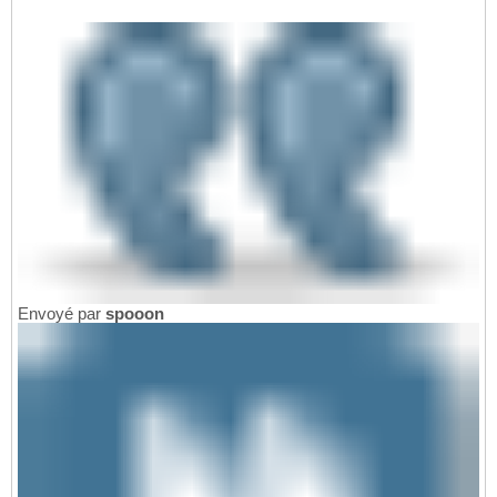
Envoyé par
spooon