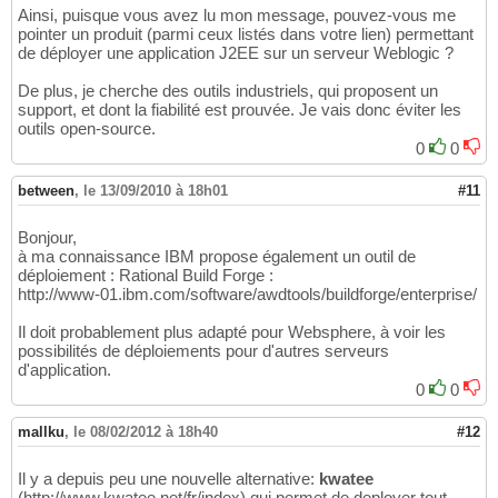
Ainsi, puisque vous avez lu mon message, pouvez-vous me
pointer un produit (parmi ceux listés dans votre lien) permettant
de déployer une application J2EE sur un serveur Weblogic ?
De plus, je cherche des outils industriels, qui proposent un
support, et dont la fiabilité est prouvée. Je vais donc éviter les
outils open-source.
0
0
between
,
le 13/09/2010 à 18h01
#11
Bonjour,
à ma connaissance IBM propose également un outil de
déploiement : Rational Build Forge :
http://www-01.ibm.com/software/awdtools/buildforge/enterprise/
Il doit probablement plus adapté pour Websphere, à voir les
possibilités de déploiements pour d'autres serveurs
d'application.
0
0
mallku
,
le 08/02/2012 à 18h40
#12
Il y a depuis peu une nouvelle alternative:
kwatee
(http://www.kwatee.net/fr/index) qui permet de deployer tout