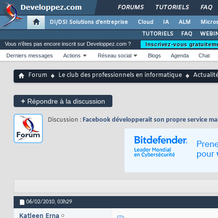
FORUMS
TUTORIELS
FAQ
DI/DSI Solutions d'entreprise
Cloud
IA
ALM
Micros
TUTORIELS
FAQ
WEBIN
Vous n'êtes pas encore inscrit sur Developpez.com ?
Inscrivez-vous gratuitem
Derniers messages
Actions
Réseau social
Blogs
Agenda
Chat
Forum
Le club des professionnels en informatique
Actualit
+
Répondre à la discussion
Discussion :
Facebook développerait son propre service mai
06/02/2010,
03h29
Katleen Erna