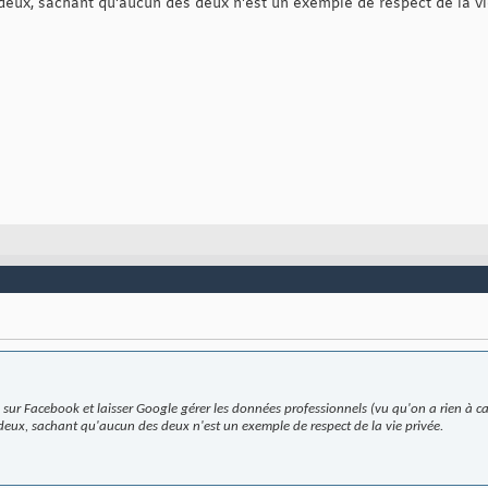
 deux, sachant qu'aucun des deux n'est un exemple de respect de la vi
 sur Facebook et laisser Google gérer les données professionnels (vu qu'on a rien à c
 deux, sachant qu'aucun des deux n'est un exemple de respect de la vie privée.