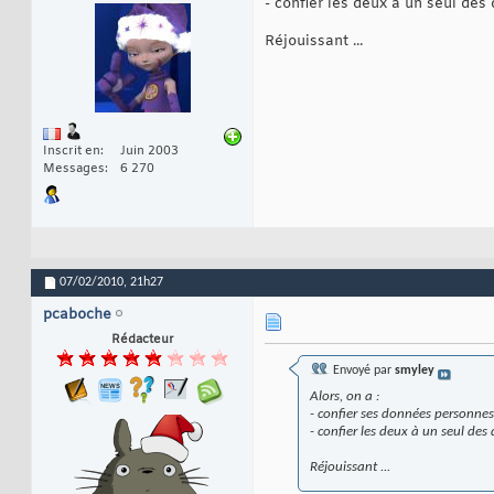
- confier les deux à un seul des
Réjouissant ...
Inscrit en
Juin 2003
Messages
6 270
07/02/2010,
21h27
pcaboche
Rédacteur
Envoyé par
smyley
Alors, on a :
- confier ses données personnes
- confier les deux à un seul des
Réjouissant ...