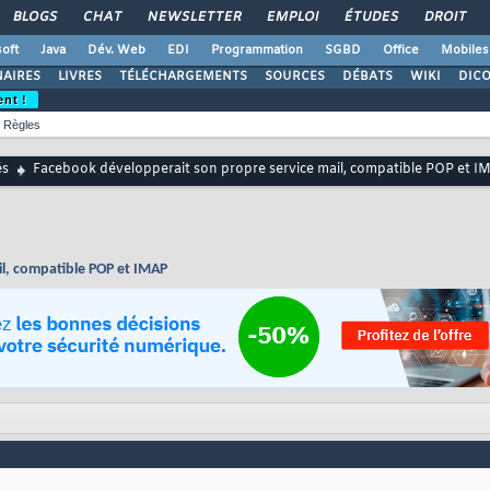
BLOGS
CHAT
NEWSLETTER
EMPLOI
ÉTUDES
DROIT
oft
Java
Dév. Web
EDI
Programmation
SGBD
Office
Mobiles
AIRES
LIVRES
TÉLÉCHARGEMENTS
SOURCES
DÉBATS
WIKI
DIC
ent !
Règles
és
Facebook développerait son propre service mail, compatible POP et I
l, compatible POP et IMAP