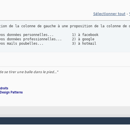
Sélectionner tout
-
tion de la colonne de gauche à une proposition de la colonne de d
vos données personnelles...         1) à facebook

vos données professionnelles...     2) à google

vos mails poubelles...              3) à hotmail
 se tirer une balle dans le pied..."
droits
 Design Patterns