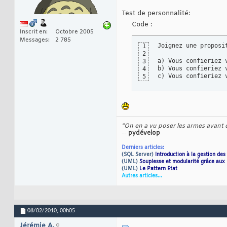
Test de personnalité:
Code :
Inscrit en
Octobre 2005
Messages
2 785
Joignez une proposi
1
2
a) Vous confieriez 
3
b) Vous confieriez 
4
c) Vous confieriez 
5
"On en a vu poser les armes avant de
--
pydévelop
Derniers articles:
(SQL Server)
Introduction à la gestion des 
(UML)
Souplesse et modularité grâce aux
(UML)
Le Pattern Etat
Autres articles...
08/02/2010,
00h05
Jérémie A.