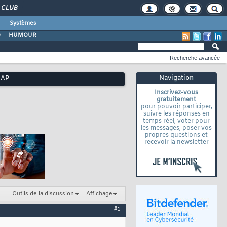
CLUB
Systèmes
O
HUMOUR
Recherche avancée
Navigation
MAP
Inscrivez-vous
gratuitement
pour pouvoir participer,
suivre les réponses en
temps réel, voter pour
les messages, poser vos
propres questions et
recevoir la newsletter
Outils de la discussion
Affichage
#1