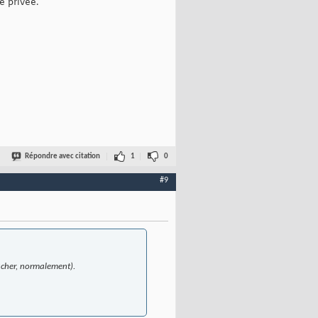
e privée.
Répondre avec citation
1
0
#9
acher, normalement).