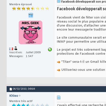
Facebook développerait son pro
Membre éprouvé
Facebook développerait so
Facebook vient de fêter son sixi
réseau social le plus populaire 
d'une discussion, d'attacher une
encore leur messagerie tradition
Le site communautaire serait en
IMAP pour permettre une utilisa
Le projet est très sobrement bap
Inscrit en
Juillet 2009
protections de Facebook contre
Messages
1 547
"Titan" sera-t-il un Gmail kil
Utiliseriez-vous une solution
06/02/2010,
04h04
Khleo
Membre très actif
J'avais effectué une recherche i