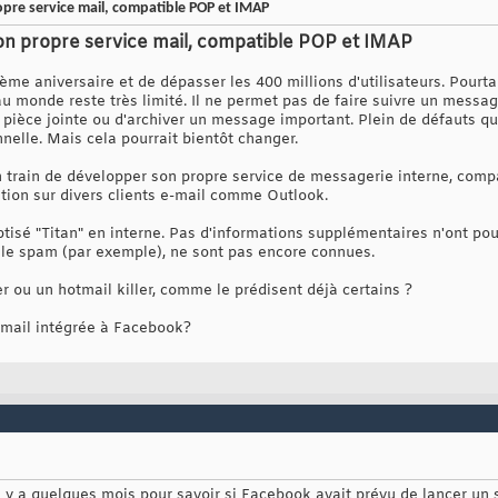
pre service mail, compatible POP et IMAP
n propre service mail, compatible POP et IMAP
ème aniversaire et de dépasser les 400 millions d'utilisateurs. Pour
au monde reste très limité. Il ne permet pas de faire suivre un messag
 pièce jointe ou d'archiver un message important. Plein de défauts qu
nelle. Mais cela pourrait bientôt changer.
 train de développer son propre service de messagerie interne, comp
tion sur divers clients e-mail comme Outlook.
tisé "Titan" en interne. Pas d'informations supplémentaires n'ont pour
 le spam (par exemple), ne sont pas encore connues.
ler ou un hotmail killer, comme le prédisent déjà certains ?
 mail intégrée à Facebook?
l y a quelques mois pour savoir si Facebook avait prévu de lancer un s