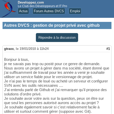
Developpez.com
Le Club des Développeurs et IT Pro
Actus
Forum Autres DVCS
Emploi
Autres DVCS
:
gestion de projet privé avec github
Répondre à la discussion
gtraxx
,
le 19/01/2010 à 11h24
#1
Bonjour à tous,
je ne savais pas trop ou posté pour ce genre de demande.
Nous avons un projet à gérer dans ma société, étant donné que
j'ai suffisamment de travail pour les année a venir je souhaite
utiliser un service fiable pour le versionnage de projet.
Je n'ai pas le temps de loué ou acheté un serveur et configurer
SVN avec les outils nécessaires ....
J'ai entendu parlé de Github et j'ai remarquer qu'il propose des
solutions d'ordre privé.
Je souhaite avoir votre avis sur la question, peux on être sur
que seul les personnes autorisé aurons accès au projet ?
Je souhaite également savoir si c'est relativement facile à
utiliser et surtout comment gérer (suppose avec Git).