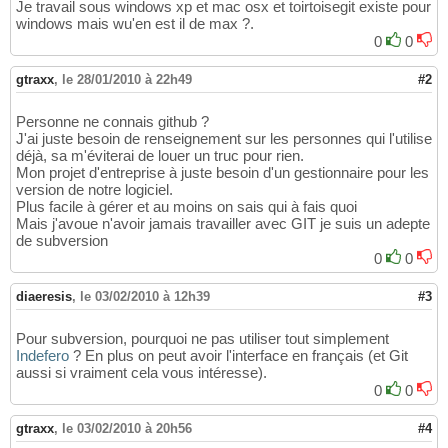
Je travail sous windows xp et mac osx et toirtoisegit existe pour
windows mais wu'en est il de max ?.
0
0
gtraxx
,
le 28/01/2010 à 22h49
#2
Personne ne connais github ?
J'ai juste besoin de renseignement sur les personnes qui l'utilise
déjà, sa m'éviterai de louer un truc pour rien.
Mon projet d'entreprise à juste besoin d'un gestionnaire pour les
version de notre logiciel.
Plus facile à gérer et au moins on sais qui à fais quoi
Mais j'avoue n'avoir jamais travailler avec GIT je suis un adepte
de subversion
0
0
diaeresis
,
le 03/02/2010 à 12h39
#3
Pour subversion, pourquoi ne pas utiliser tout simplement
Indefero
? En plus on peut avoir l'interface en français (et Git
aussi si vraiment cela vous intéresse).
0
0
gtraxx
,
le 03/02/2010 à 20h56
#4