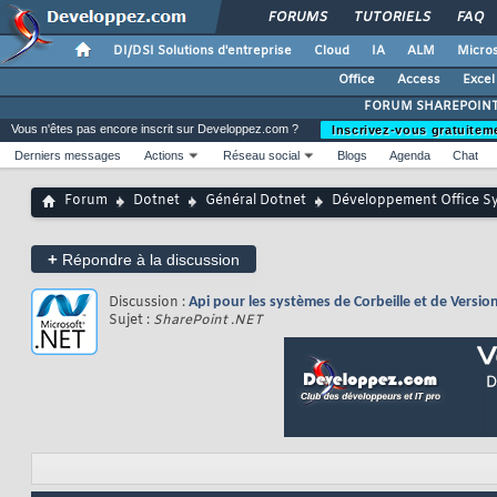
FORUMS
TUTORIELS
FAQ
DI/DSI Solutions d'entreprise
Cloud
IA
ALM
Micros
Office
Access
Excel
FORUM SHAREPOIN
Vous n'êtes pas encore inscrit sur Developpez.com ?
Inscrivez-vous gratuitem
Derniers messages
Actions
Réseau social
Blogs
Agenda
Chat
Forum
Dotnet
Général Dotnet
Développement Office S
+
Répondre à la discussion
Discussion :
Api pour les systèmes de Corbeille et de Versi
Sujet :
SharePoint .NET