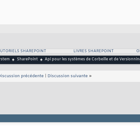
UTORIELS SHAREPOINT
LIVRES SHAREPOINT
O
ystem
SharePoint
Api pour les systèmes de Corbeille et de Versionni
iscussion précédente
|
Discussion suivante
»