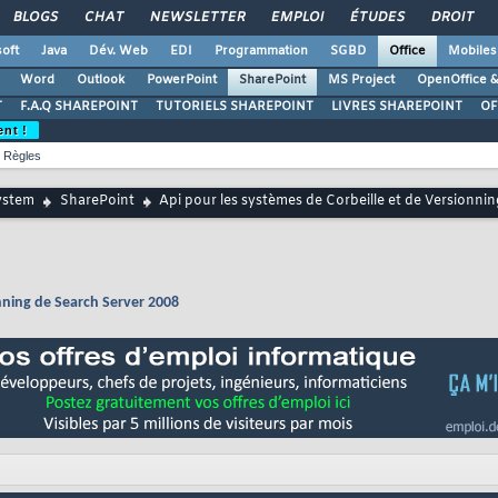
BLOGS
CHAT
NEWSLETTER
EMPLOI
ÉTUDES
DROIT
oft
Java
Dév. Web
EDI
Programmation
SGBD
Office
Mobiles
Word
Outlook
PowerPoint
SharePoint
MS Project
OpenOffice &
T
F.A.Q SHAREPOINT
TUTORIELS SHAREPOINT
LIVRES SHAREPOINT
OF
ent !
Règles
ystem
SharePoint
Api pour les systèmes de Corbeille et de Versionni
onning de Search Server 2008