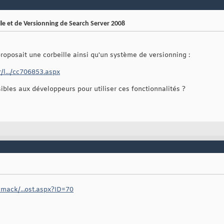
le et de Versionning de Search Server 2008
roposait une corbeille ainsi qu'un système de versionning :
r/l.../cc706853.aspx
essibles aux développeurs pour utiliser ces fonctionnalités ?
amack/...ost.aspx?ID=70