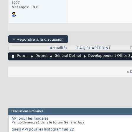
2007
Messages
760
+
Répondre à la discussion
Actualités
F.A.Q SHAREPOINT
T
Forum
Dotnet
Général Dotnet
Développement Office S
«
D
Discussions similaires
API pour les modeles
Par goldeneagle1 dans le forum Général Java
quels API pour les histogrammes 2D