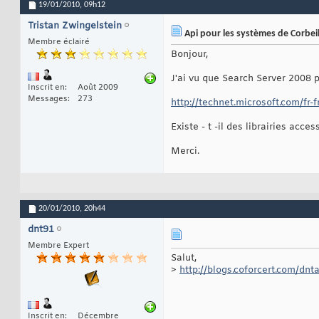
19/01/2010,
09h12
Tristan Zwingelstein
Api pour les systèmes de Corbeil
Membre éclairé
Bonjour,
J'ai vu que Search Server 2008 p
Inscrit en
Août 2009
Messages
273
http://technet.microsoft.com/fr-f
Existe - t -il des librairies acc
Merci.
20/01/2010,
20h44
dnt91
Membre Expert
Salut,
>
http://blogs.coforcert.com/dnt
Inscrit en
Décembre