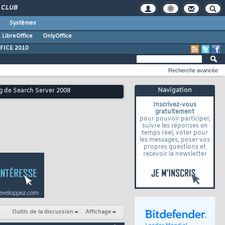
CLUB
Systèmes
 LibreOffice
OnlyOffice
FICE 2010
Recherche avancée
Navigation
ng de Search Server 2008
Inscrivez-vous
gratuitement
pour pouvoir participer,
suivre les réponses en
temps réel, voter pour
les messages, poser vos
propres questions et
recevoir la newsletter
Outils de la discussion
Affichage