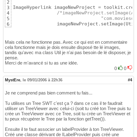
2
			imageRegistry.put
(
"a
19
ImageHyperlink imageNewProject = toolkit.crea
3
				
20
/*imageNewProject.setImage(Ab
4
			imageRegistry.put
(
"r
21
				"com.movi
5
				
22
		imageNewProject.setImage
(
Util
6
			imageRegistry.put
(
"a
23
				
24
			imageRegistry.put
(
"p
25
				
26
Mais cela ne fonctionne pas. Avec ce qui est en commentaire
			imageRegistry.put
(
"d
cela fonctionne mais je dois ensuite disposé tte lé images,
27
tandis qu'avec ma class Util je n'ai pas besoin de lé disposer, je
				
28
pense.
			imageRegistry.put
(
"f
29
Merci de m'avancé si tu as une idée.
				
30
0
0
			imageRegistry.put
(
"f
31
				
32
}
MystEre
33
,
le 09/01/2006 à 22h36
#4
return
 imageRegistry;

34
}
35
Je ne comprend pas bien comment tu fais...
Tu utilises un Tree SWT c'est ça ? dans ce cas il te faudrait
utiliser un TreeViewer avec celui-ci (soit tu créé ton Tree puis tu
crée un TreeViewer avec ce Tree, soit tu crée un TreeViewer et
tu peux récupérer le Tree par la fonction getTree()).
Ensuite il te faut associer un labelProvider à ton TreeViewer.
Créé une classe dérivant de ILabelProvider puis créé une