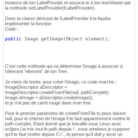
instance de ton LabelProvide et associe le à ton treeViewer par
la méthode setLabelProvider(ILabelProvider).
Dans ta classe dérivant de ILabelProvider il te faudra
implémenter la fonction
Code :
public
 Image getImage
(
Object element
)
;
C'est cette méthode qui va déterminer l'image à associer à
l'élément "element" de ton Tree.
Je viens de tester, pour créer l'image, ce code marche :
ImageDescriptor aDescriptor =
ImageDescriptor.createFromFile(null, pathComplet);
Image aImage = aDescriptor.createImage();
et je n'ai pas de carré rouge dans mon tree.
Pour le premier paramètre de createFromFile tu peux laisser
null, pour le chemin de l'image il te faut apparemment mettre le
path complet. Etant donné que je travaille sous Linux avec
eclipse j'ai mis tout le path depuis / , sous windows je suppose
qu'il te faut mettre depuis C:/ . Je pense qu'il doit y avoir un