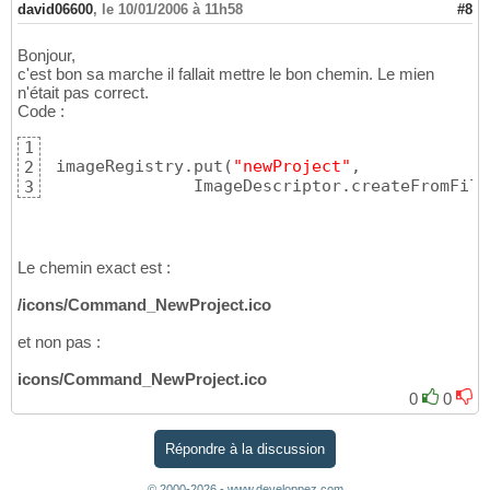
david06600
,
le 10/01/2006 à 11h58
#8
Bonjour,
c'est bon sa marche il fallait mettre le bon chemin. Le mien
n'était pas correct.
Code :
1
 imageRegistry.put
(
"newProject"
,

2
               ImageDescriptor.createFromFile
3
Le chemin exact est :
/icons/Command_NewProject.ico
et non pas :
icons/Command_NewProject.ico
0
0
Répondre à la discussion
© 2000-2026 - www.developpez.com