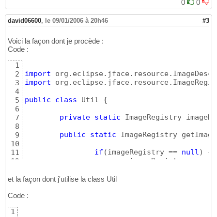
0
0
david06600
,
le 09/01/2006 à 20h46
#3
Voici la façon dont je procède :
Code :
1
import
2
import
 org.eclipse.jface.resource.ImageRegist
3
4
public
class
 Util 
{
5
6
private
static
 ImageRegistry imageRe
7
8
public
static
 ImageRegistry getImage
9
10
if
(
imageRegistry == 
null
)
{
11
			imageRegistry = 
new
 
12
			imageRegistry.put
(
"n
13
				
14
et la façon dont j'utilise la class Util
/*imageRegistry.put(
15
Code :
				
16
			imageRegistry.put
(
"n
17
1
				
18