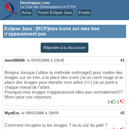
Developpez.com
Le Club des Développeurs et IT Pro
Actus
Forum Eclipse Java
Emploi
Eclipse Java
:
[RCP]mes icons sur mes tree
n'apparaissent pas
Répondre à la discussion
david06600
,
le 07/01/2006 à 13h45
#1
Bonjour, lorsque j'utilise la méthode setImage() pour mettre des
images sur un tree, a la place des icons j'ai un carré rouge et la
place des images pour étendre mon arbre (+/-) j'ai un point a
chaque noeud de l'arbre.
Pourquoi mes images n'apparaissent elles pas normalement??
Merci pour vos réponses
0
0
MystEre
,
le 09/01/2006 à 19h55
#2
Comment récupère tu tes images ? es-tu sûr du path ?