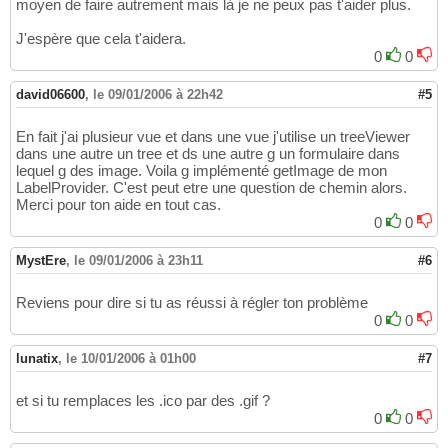
moyen de faire autrement mais là je ne peux pas t'aider plus.
J'espère que cela t'aidera.
0
0
david06600
,
le 09/01/2006 à 22h42
#5
En fait j'ai plusieur vue et dans une vue j'utilise un treeViewer
dans une autre un tree et ds une autre g un formulaire dans
lequel g des image. Voila g implémenté getImage de mon
LabelProvider. C'est peut etre une question de chemin alors.
Merci pour ton aide en tout cas.
0
0
MystEre
,
le 09/01/2006 à 23h11
#6
Reviens pour dire si tu as réussi à régler ton problème
0
0
lunatix
,
le 10/01/2006 à 01h00
#7
et si tu remplaces les .ico par des .gif ?
0
0