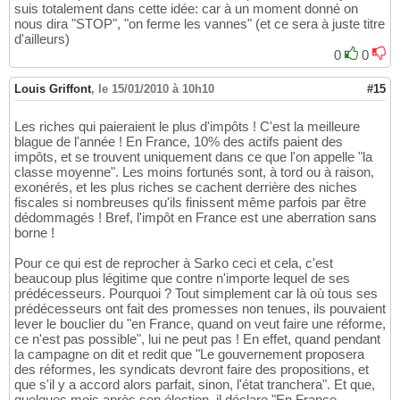
suis totalement dans cette idée: car à un moment donné on
nous dira "STOP", "on ferme les vannes" (et ce sera à juste titre
d'ailleurs)
0
0
Louis Griffont
,
le 15/01/2010 à 10h10
#15
Les riches qui paieraient le plus d'impôts ! C'est la meilleure
blague de l'année ! En France, 10% des actifs paient des
impôts, et se trouvent uniquement dans ce que l'on appelle "la
classe moyenne". Les moins fortunés sont, à tord ou à raison,
exonérés, et les plus riches se cachent derrière des niches
fiscales si nombreuses qu'ils finissent même parfois par être
dédommagés ! Bref, l'impôt en France est une aberration sans
borne !
Pour ce qui est de reprocher à Sarko ceci et cela, c'est
beaucoup plus légitime que contre n'importe lequel de ses
prédécesseurs. Pourquoi ? Tout simplement car là où tous ses
prédécesseurs ont fait des promesses non tenues, ils pouvaient
lever le bouclier du "en France, quand on veut faire une réforme,
ce n'est pas possible", lui ne peut pas ! En effet, quand pendant
la campagne on dit et redit que "Le gouvernement proposera
des réformes, les syndicats devront faire des propositions, et
que s'il y a accord alors parfait, sinon, l'état tranchera". Et que,
quelques mois après son élection, il déclare "En France,