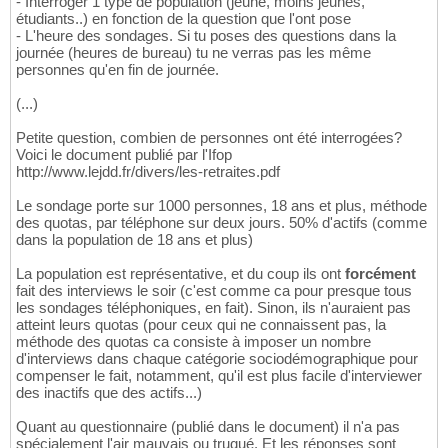
- Interroger 1 type de population (jeune, moins jeunes,
étudiants..) en fonction de la question que l'ont pose
- L'heure des sondages. Si tu poses des questions dans la
journée (heures de bureau) tu ne verras pas les même
personnes qu'en fin de journée.
(...)
Petite question, combien de personnes ont été interrogées?
Voici le document publié par l'Ifop
http://www.lejdd.fr/divers/les-retraites.pdf
Le sondage porte sur 1000 personnes, 18 ans et plus, méthode
des quotas, par téléphone sur deux jours. 50% d'actifs (comme
dans la population de 18 ans et plus)
La population est représentative, et du coup ils ont
forcément
fait des interviews le soir (c'est comme ca pour presque tous
les sondages téléphoniques, en fait). Sinon, ils n'auraient pas
atteint leurs quotas (pour ceux qui ne connaissent pas, la
méthode des quotas ca consiste à imposer un nombre
d'interviews dans chaque catégorie sociodémographique pour
compenser le fait, notamment, qu'il est plus facile d'interviewer
des inactifs que des actifs...)
Quant au questionnaire (publié dans le document) il n'a pas
spécialement l'air mauvais ou truqué. Et les réponses sont