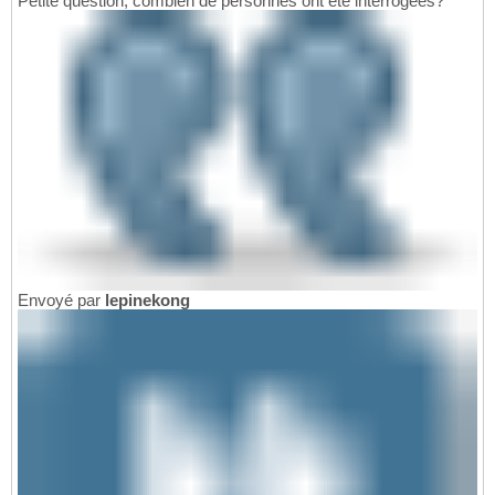
Petite question, combien de personnes ont été interrogées?
Envoyé par
lepinekong