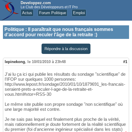
Developpez.com
Le Club des Développeurs et IT Pro
Actus
Forum Politique
Emploi
Politique
:
Il paraîtrait que nous français sommes
d'accord pour reculer l'âge de la retraite :)
Répondre à la discussion
lepinekong
,
le 10/01/2010 à 23h48
#1
J'ai lu ça ici qui publie les résultats du sondage "scientifique" de
l'IFOP sur quelques 1000 personnes:
http://www.lepost.fr/sondage/2010/01/10/1879691_les-francais-
seraient-prets-a-reculer-l-age-de-la-retraite-et-
vous.html#xtor=RSS-30
Le même site publie son propre sondage "non scientifique" où
une large majorité est contre.
Je ne sais pas lequel est finalement plus proche de la vérité,
mais rationnellement je doute fortement de la réalité scientifique
du premier (foi d'ancienne ingénieur spécialisé dans les stats)