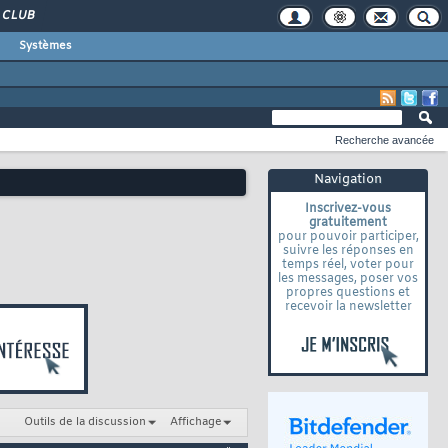
CLUB
Systèmes
Recherche avancée
Navigation
Inscrivez-vous
gratuitement
pour pouvoir participer,
suivre les réponses en
temps réel, voter pour
les messages, poser vos
propres questions et
recevoir la newsletter
Outils de la discussion
Affichage