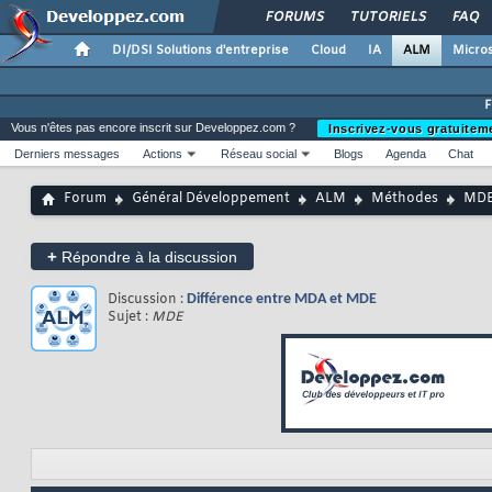
FORUMS
TUTORIELS
FAQ
DI/DSI Solutions d'entreprise
Cloud
IA
ALM
Micros
Vous n'êtes pas encore inscrit sur Developpez.com ?
Inscrivez-vous gratuitem
Derniers messages
Actions
Réseau social
Blogs
Agenda
Chat
Forum
Général Développement
ALM
Méthodes
MD
+
Répondre à la discussion
Discussion :
Différence entre MDA et MDE
Sujet :
MDE