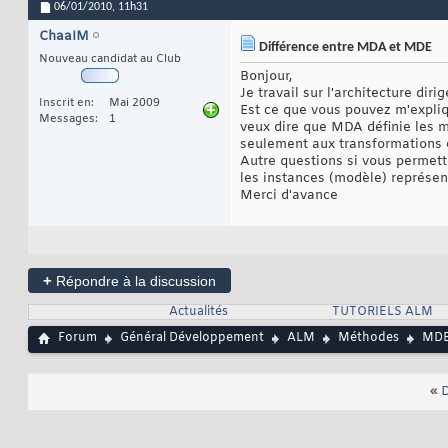
06/01/2010,
11h31
ChaaIM
Différence entre MDA et MDE
Nouveau candidat au Club
Bonjour,
Je travail sur l'architecture di
Inscrit en
Mai 2009
Est ce que vous pouvez m'expliq
Messages
1
veux dire que MDA définie les 
seulement aux transformations 
Autre questions si vous permett
les instances (modèle) représen
Merci d'avance
+
Répondre à la discussion
Actualités
TUTORIELS ALM
Forum
Général Développement
ALM
Méthodes
MD
«
D