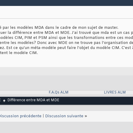
rigé par les modèles MDA dans le cadre de mon sujet de master.
uer la différence entre MDA et MDE. J'ai trouvé que mda est un cas p
modèles CIM, PIM et PSM ainsi que les transformations entre ces mod
entre les modèles? Donc avec MDE on ne trouve pas l’organisation 
ez. Est ce qu’un méta-modèle peut faire l'objet du modèle CIM. C'est 
tent le modèle CIM.
F.A.Qs ALM
LIVRES ALM
E
Différence entre MDA et MDE
iscussion précédente
|
Discussion suivante
»