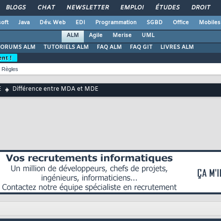
BLOGS
CHAT
NEWSLETTER
EMPLOI
ÉTUDES
DROIT
oft
Java
Dév. Web
EDI
Programmation
SGBD
Office
Mobiles
ALM
Agile
Merise
UML
FORUMS ALM
TUTORIELS ALM
FAQ ALM
FAQ GIT
LIVRES ALM
ent !
Règles
E
Différence entre MDA et MDE