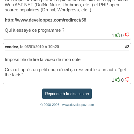
Web ASP.NET (DotNetNuke, Umbraco, etc..) et PHP open
source populaires (Drupal, Wordpress, etc..).
http://www.developpez.com/redirect/58
Qui à essayé ce programme ?
1
0
exodev
,
le 06/01/2010 à 10h20
#2
Impossible de lire la vidéo de mon côté
Cela dit après un petit coup d'oeil ça ressemble à un autre "get
the facts" ...
1
0
Répondre à la discussion
© 2000-2026 - www.developpez.com