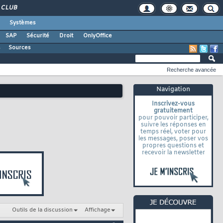
CLUB
Systèmes
SAP
Sécurité
Droit
OnlyOffice
s
Sources
Recherche avancée
Navigation
Inscrivez-vous
gratuitement
pour pouvoir participer,
suivre les réponses en
temps réel, voter pour
les messages, poser vos
propres questions et
recevoir la newsletter
Outils de la discussion
Affichage