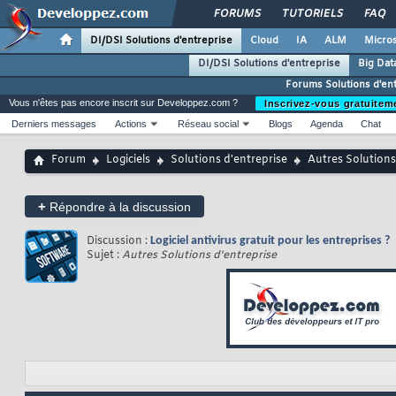
FORUMS
TUTORIELS
FAQ
DI/DSI Solutions d'entreprise
Cloud
IA
ALM
Micros
DI/DSI Solutions d'entreprise
Big Dat
Forums Solutions d'en
Vous n'êtes pas encore inscrit sur Developpez.com ?
Inscrivez-vous gratuitem
Derniers messages
Actions
Réseau social
Blogs
Agenda
Chat
Forum
Logiciels
Solutions d'entreprise
Autres Solutions
+
Répondre à la discussion
Discussion :
Logiciel antivirus gratuit pour les entreprises ?
Sujet :
Autres Solutions d'entreprise