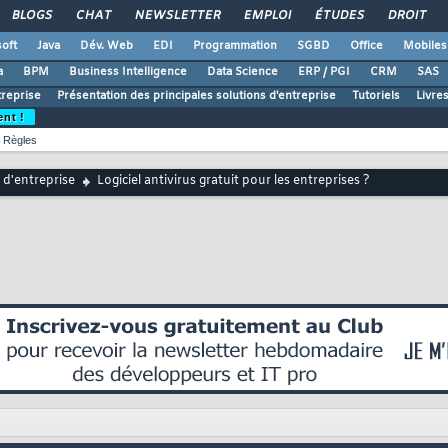
BLOGS
CHAT
NEWSLETTER
EMPLOI
ÉTUDES
DROIT
oft
Java
Dév. Web
EDI
Programmation
SGBD
Office
Mobiles
a
BPM
Business Intelligence
Data Science
ERP / PGI
CRM
SAS
treprise
Présentation des principales solutions d'entreprise
Tutoriels
Livre
ent !
Règles
 d'entreprise
Logiciel antivirus gratuit pour les entreprises ?