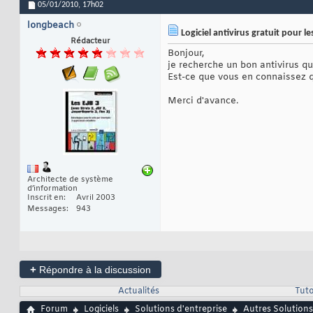
05/01/2010,
17h02
longbeach
Logiciel antivirus gratuit pour le
Rédacteur
Bonjour,
je recherche un bon antivirus qui
Est-ce que vous en connaissez 
Merci d'avance.
Architecte de système
d’information
Inscrit en
Avril 2003
Messages
943
+
Répondre à la discussion
Actualités
Tuto
Forum
Logiciels
Solutions d'entreprise
Autres Solutions