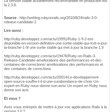
La version stable actuellement recommandée en production est
la 2.3.8.
Source
: http://weblog.rubyonrails.org/2010/8/24/rails-3-0-
release-candidate-2
Lire aussi :
http://ruby.developpez.com/actu/19991/Ruby-1-9-2-est-
disponible-en-version-definitive-une-sortie-stable-qui-met-a-jour-
la-branche-1-9/ une sortie stable qui met à jour la branche 1.9
http://ruby.developpez.com/actu/19476/Ruby-on-Rails-3-
Release-Candidate-ameliorations-des-performances-et-des-
centaines-de-corrections/ améliorations des performances et
des centaines de corrections
http://ruby.developpez.com/actu/20014/Le-developpement-
open-source-souffre-t-il-d-une-surabondance-de-choix-Un-
expert-en-Ruby-nous-donne-son-avis/ Un expert en Ruby nous
donne son avis
Et vous ?
Avez-vous entrepris de mettre à jour vos applications Rails à la
version 3.0 ?