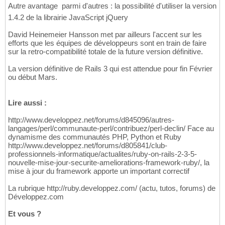
Autre avantage  parmi d'autres : la possibilité d'utiliser la version
1.4.2 de la librairie JavaScript jQuery
David Heinemeier Hansson met par ailleurs l'accent sur les
efforts que les équipes de développeurs sont en train de faire
sur la retro-compatibilité totale de la future version définitive.
La version définitive de Rails 3 qui est attendue pour fin Février
ou début Mars.
Lire aussi :
http://www.developpez.net/forums/d845096/autres-
langages/perl/communaute-perl/contribuez/perl-declin/ Face au
dynamisme des communautés PHP, Python et Ruby
http://www.developpez.net/forums/d805841/club-
professionnels-informatique/actualites/ruby-on-rails-2-3-5-
nouvelle-mise-jour-securite-ameliorations-framework-ruby/, la
mise à jour du framework apporte un important correctif
La rubrique http://ruby.developpez.com/ (actu, tutos, forums) de
Développez.com
Et vous ?