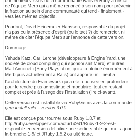
contributeurs issus de la communauté Rails et Ruby à l'instar
de l'équipe Merb qui a même renoncé à son nom pour prévenir
la fraction au sein d'une communauté qui tend - finalement -
vers les mêmes objectifs.
Pourtant, David Heinemeier Hansson, responsable du projet,
n'a pas eu la présence d'esprit (ou le tact ?) de remercier, ni
même de citer l'équipe Merb sur l'annonce de cette version.
Dommage.
Yehuda Katz, Carl Lerche (développeurs à Engine Yard, une
société de cloud computing qui sponsorisait Merb) et autres
Matt Aimonetti (Sony Playstation, qui a contribué énormément à
Merb puis actuellement à Rails) ont apporté un il neuf à
l'architecture du Framework qui a été repensée en profondeur
pour le rendre plus agnostique et modulaire, tout en restant
complet et près à l'usage dès l'installation (lire ci-avant).
Cette version est installable via RubyGems avec la commande
gem install rails --version 3.0.0
Elle est conçue pour tourner sous Ruby 1.8.7 et
http://ruby.developpez.com/actu/19991/Ruby-1-9-2-est-
disponible-en-version-definitive-une-sortie-stable-qui-met-a-jour-
la-branche-1-9/ et JRuby 1.5.2 ou ultérieure.