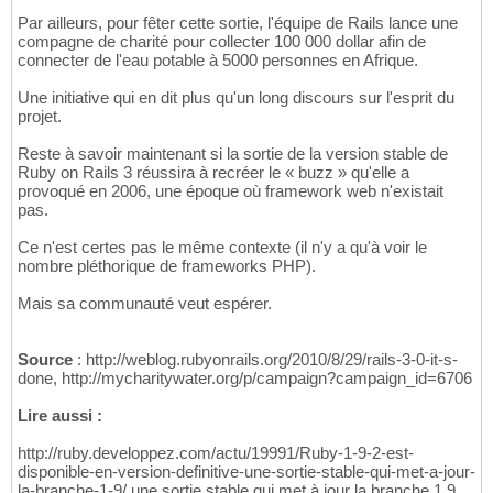
Par ailleurs, pour fêter cette sortie, l'équipe de Rails lance une
compagne de charité pour collecter 100 000 dollar afin de
connecter de l'eau potable à 5000 personnes en Afrique.
Une initiative qui en dit plus qu'un long discours sur l'esprit du
projet.
Reste à savoir maintenant si la sortie de la version stable de
Ruby on Rails 3 réussira à recréer le « buzz » qu'elle a
provoqué en 2006, une époque où framework web n'existait
pas.
Ce n'est certes pas le même contexte (il n'y a qu'à voir le
nombre pléthorique de frameworks PHP).
Mais sa communauté veut espérer.
Source
: http://weblog.rubyonrails.org/2010/8/29/rails-3-0-it-s-
done, http://mycharitywater.org/p/campaign?campaign_id=6706
Lire aussi :
http://ruby.developpez.com/actu/19991/Ruby-1-9-2-est-
disponible-en-version-definitive-une-sortie-stable-qui-met-a-jour-
la-branche-1-9/ une sortie stable qui met à jour la branche 1.9