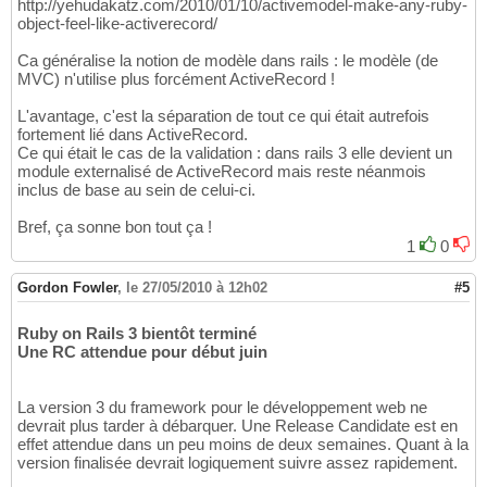
http://yehudakatz.com/2010/01/10/activemodel-make-any-ruby-
object-feel-like-activerecord/
Ca généralise la notion de modèle dans rails : le modèle (de
MVC) n'utilise plus forcément ActiveRecord !
L'avantage, c'est la séparation de tout ce qui était autrefois
fortement lié dans ActiveRecord.
Ce qui était le cas de la validation : dans rails 3 elle devient un
module externalisé de ActiveRecord mais reste néanmois
inclus de base au sein de celui-ci.
Bref, ça sonne bon tout ça !
1
0
Gordon Fowler
,
le 27/05/2010 à 12h02
#5
Ruby on Rails 3 bientôt terminé
Une RC attendue pour début juin
La version 3 du framework pour le développement web ne
devrait plus tarder à débarquer. Une Release Candidate est en
effet attendue dans un peu moins de deux semaines. Quant à la
version finalisée devrait logiquement suivre assez rapidement.