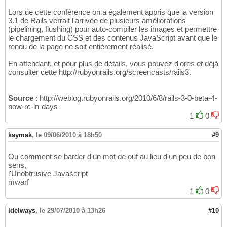
Lors de cette conférence on a également appris que la version
3.1 de Rails verrait l'arrivée de plusieurs améliorations
(pipelining, flushing) pour auto-compiler les images et permettre
le chargement du CSS et des contenus JavaScript avant que le
rendu de la page ne soit entièrement réalisé.
En attendant, et pour plus de détails, vous pouvez d'ores et déjà
consulter cette http://rubyonrails.org/screencasts/rails3.
Source
: http://weblog.rubyonrails.org/2010/6/8/rails-3-0-beta-4-
now-rc-in-days
1
0
kaymak
,
le 09/06/2010 à 18h50
#9
Ou comment se barder d'un mot de ouf au lieu d'un peu de bon
sens,
l'Unobtrusive Javascript
mwarf
1
0
Idelways
,
le 29/07/2010 à 13h26
#10