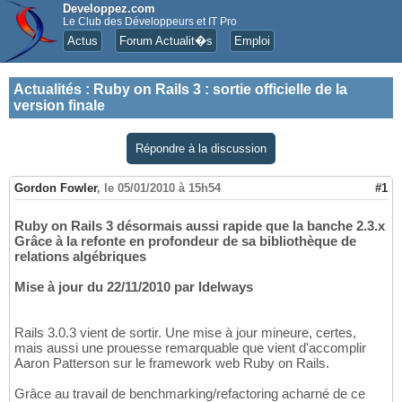
Developpez.com
Le Club des Développeurs et IT Pro
Actus
Forum Actualit�s
Emploi
Actualités
:
Ruby on Rails 3 : sortie officielle de la
version finale
Répondre à la discussion
Gordon Fowler
,
le 05/01/2010 à 15h54
#1
Ruby on Rails 3 désormais aussi rapide que la banche 2.3.x
Grâce à la refonte en profondeur de sa bibliothèque de
relations algébriques
Mise à jour du 22/11/2010 par Idelways
Rails 3.0.3 vient de sortir. Une mise à jour mineure, certes,
mais aussi une prouesse remarquable que vient d'accomplir
Aaron Patterson sur le framework web Ruby on Rails.
Grâce au travail de benchmarking/refactoring acharné de ce