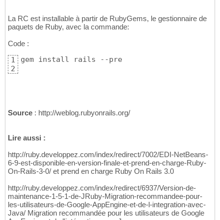
La RC est installable à partir de RubyGems, le gestionnaire de
paquets de Ruby, avec la commande:
Code :
gem install rails --pre
1
2
Source
: http://weblog.rubyonrails.org/
Lire aussi :
http://ruby.developpez.com/index/redirect/7002/EDI-NetBeans-
6-9-est-disponible-en-version-finale-et-prend-en-charge-Ruby-
On-Rails-3-0/ et prend en charge Ruby On Rails 3.0
http://ruby.developpez.com/index/redirect/6937/Version-de-
maintenance-1-5-1-de-JRuby-Migration-recommandee-pour-
les-utilisateurs-de-Google-AppEngine-et-de-l-integration-avec-
Java/ Migration recommandée pour les utilisateurs de Google