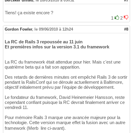
berceker united
,
le 28/05/2010 à 09h52
#7
Tiens! ça existe encore ?
1
2
Gordon Fowler
,
le 09/06/2010 à 12h24
#8
La RC de Rails 3 repoussée au 11 juin
Et premières infos sur la version 3.1 du framework
La RC du framework était attendue pour hier. Mais c'est une
quatrième beta qui a fait son apparition.
Des retards de dernières minutes ont empêché Rails 3 de sortir
pendant la RailsConf qui se déroule actuellement à Baltimore,
objectif initialement prévu par l'équipe de développement.
Le fondateur du framework, David Heinemeier Hansson, reste
cependant confiant puisque la RC devrait finalement arriver ce
vendredi 11.
Pour mémoire Rails 3 marque une avancée majeure pour la
technologie. Cette version marque effet la fusion avec un autre
framework (Merb  lire ci-avant).