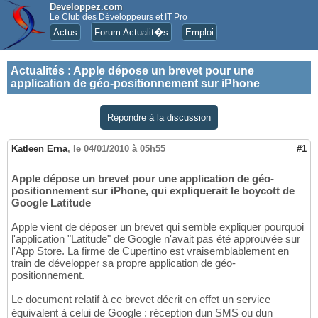
Developpez.com
Le Club des Développeurs et IT Pro
Actus
Forum Actualit�s
Emploi
Actualités
:
Apple dépose un brevet pour une
application de géo-positionnement sur iPhone
Répondre à la discussion
Katleen Erna
,
le 04/01/2010 à 05h55
#1
Apple dépose un brevet pour une application de géo-
positionnement sur iPhone, qui expliquerait le boycott de
Google Latitude
Apple vient de déposer un brevet qui semble expliquer pourquoi
l'application "Latitude" de Google n'avait pas été approuvée sur
l'App Store. La firme de Cupertino est vraisemblablement en
train de développer sa propre application de géo-
positionnement.
Le document relatif à ce brevet décrit en effet un service
équivalent à celui de Google : réception dun SMS ou dun