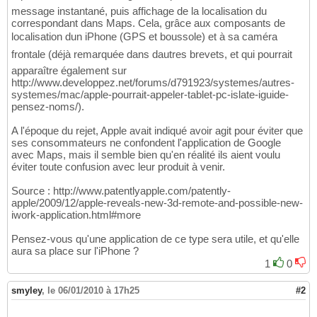
message instantané, puis affichage de la localisation du
correspondant dans Maps. Cela, grâce aux composants de
localisation dun iPhone (GPS et boussole) et à sa caméra
frontale (déjà remarquée dans dautres brevets, et qui pourrait
apparaître également sur
http://www.developpez.net/forums/d791923/systemes/autres-
systemes/mac/apple-pourrait-appeler-tablet-pc-islate-iguide-
pensez-noms/).
A l'époque du rejet, Apple avait indiqué avoir agit pour éviter que
ses consommateurs ne confondent l'application de Google
avec Maps, mais il semble bien qu'en réalité ils aient voulu
éviter toute confusion avec leur produit à venir.
Source : http://www.patentlyapple.com/patently-
apple/2009/12/apple-reveals-new-3d-remote-and-possible-new-
iwork-application.html#more
Pensez-vous qu'une application de ce type sera utile, et qu'elle
aura sa place sur l'iPhone ?
1
0
smyley
,
le 06/01/2010 à 17h25
#2