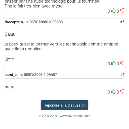
passer par une autre technologie pour lui fournir sa.
Php le fait tres bien avec mysql
0
0
thecaptain
,
le 06/01/2006 à 09h33
#3
Salut,
tu peux aussi te tourner vers les technologie comme amfphp
avec flash remoting
@++
0
0
sami_c
,
le 06/01/2006 à 09h57
#4
merci
0
0
Répondre à la discussion
© 2000-2026 - www.developpez.com