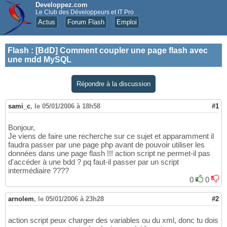
Developpez.com
Le Club des Développeurs et IT Pro
Actus
Forum Flash
Emploi
Flash
:
[BdD] Comment coupler une page flash avec
une mdd MySQL
Répondre à la discussion
sami_c
,
le 05/01/2006 à 18h58
#1
Bonjour,
Je viens de faire une recherche sur ce sujet et apparamment il
faudra passer par une page php avant de pouvoir utiliser les
données dans une page flash !!! action script ne permet-il pas
d'accéder à une bdd ? pq faut-il passer par un script
intermédiaire ????
0
0
arnolem
,
le 05/01/2006 à 23h28
#2
action script peux charger des variables ou du xml, donc tu dois