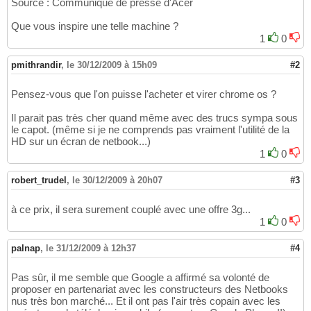
Source : Communiqué de presse d'Acer
Que vous inspire une telle machine ?
1
0
pmithrandir
,
le 30/12/2009 à 15h09
#2
Pensez-vous que l'on puisse l'acheter et virer chrome os ?
Il parait pas très cher quand même avec des trucs sympa sous
le capot. (même si je ne comprends pas vraiment l'utilité de la
HD sur un écran de netbook...)
1
0
robert_trudel
,
le 30/12/2009 à 20h07
#3
à ce prix, il sera surement couplé avec une offre 3g...
1
0
palnap
,
le 31/12/2009 à 12h37
#4
Pas sûr, il me semble que Google a affirmé sa volonté de
proposer en partenariat avec les constructeurs des Netbooks
nus très bon marché... Et il ont pas l'air très copain avec les