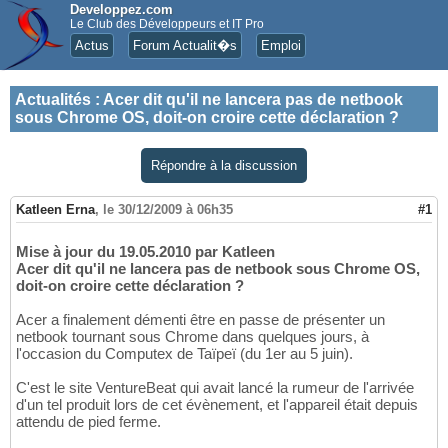
Developpez.com
Le Club des Développeurs et IT Pro
Actus
Forum Actualit�s
Emploi
Actualités
:
Acer dit qu'il ne lancera pas de netbook
sous Chrome OS, doit-on croire cette déclaration ?
Répondre à la discussion
Katleen Erna
,
le 30/12/2009 à 06h35
#1
Mise à jour du 19.05.2010 par Katleen
Acer dit qu'il ne lancera pas de netbook sous Chrome OS,
doit-on croire cette déclaration ?
Acer a finalement démenti être en passe de présenter un
netbook tournant sous Chrome dans quelques jours, à
l'occasion du Computex de Taïpeï (du 1er au 5 juin).
C'est le site VentureBeat qui avait lancé la rumeur de l'arrivée
d'un tel produit lors de cet évènement, et l'appareil était depuis
attendu de pied ferme.