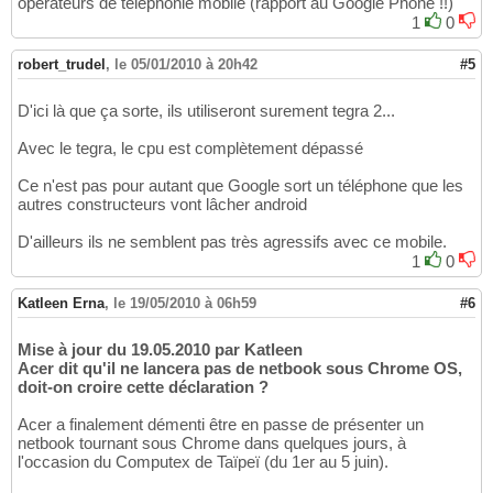
opérateurs de téléphonie mobile (rapport au Google Phone !!)
1
0
robert_trudel
,
le 05/01/2010 à 20h42
#5
D'ici là que ça sorte, ils utiliseront surement tegra 2...
Avec le tegra, le cpu est complètement dépassé
Ce n'est pas pour autant que Google sort un téléphone que les
autres constructeurs vont lâcher android
D'ailleurs ils ne semblent pas très agressifs avec ce mobile.
1
0
Katleen Erna
,
le 19/05/2010 à 06h59
#6
Mise à jour du 19.05.2010 par Katleen
Acer dit qu'il ne lancera pas de netbook sous Chrome OS,
doit-on croire cette déclaration ?
Acer a finalement démenti être en passe de présenter un
netbook tournant sous Chrome dans quelques jours, à
l'occasion du Computex de Taïpeï (du 1er au 5 juin).