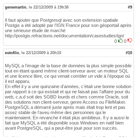
genemartin
,
le 22/12/2009 à 19h38
#9
Il faut ajouter que Postgresql avec son extension spatiale
Postgis a été adopté par l'IGN France pour son géoportail après
une sérieuse étude de marché
http://postgis.refractions.net/documentation/casestudies/ign/
0
0
estofilo
,
le 22/12/2009 à 20h10
#10
MySQL a l'image de la base de données la plus simple possible
tout en étant quand même client-serveur avec un moteur SQL
et une licence libre, ce qui venait combler un vide à l'époque où
il est apparu.
En effet il y a une quinzaine d'années, c'était une bonne solution
par rapport à ce qui existait et qui ne faisait pas l'affaire pour du
web, c.a.d soit des SGBD lourds et chers comme Oracle, soit
des solutions non client-serveur, genre Access ou FileMaker.
PostgreSQL a démarré juste après mais était trop lent et pas
assez stable de l'aveu même des personnes qui le
maintenaient. En revanche il était plus ambitieux. Il y a aussi le
fait que MySQL a été disponible sous Windows en natif bien
avant PostgreSQL, qui a peut-être joué pour son succès.