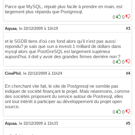
Parce que MySQL, réputé plus facile à prendre en main, est
largement plus répandu que Postgresql.
0
0
Aquaa
,
le 22/12/2009 à 11h19
#3
et le SGDB tiens d'où ces fond alors qu'il n'est pas aussi
repondu? je sais que sun a investi 1 milliard de dollars dans
mysql alors que PostGreSQL est largement supérieur
aujourd'hui. il doit y avoir des grandes firmes derrière non ?
0
0
CinePhil
,
le 22/12/2009 à 11h24
#4
En cherchant vite fait, le site de Postgresql ne semble pas
indiquer de société finançant le projet. Mais néanmoins, comme
des sociétés proposent du service autour de Postresql, elles
ont tout intérêt à participer au développement du projet open
source.
0
0
Aquaa
,
le 22/12/2009 à 11h33
#5