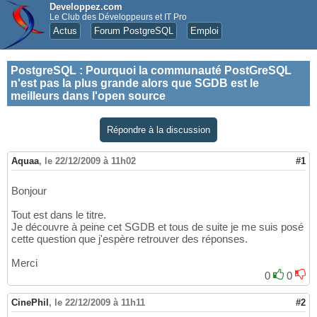
Developpez.com
Le Club des Développeurs et IT Pro
Actus
Forum PostgreSQL
Emploi
PostgreSQL
:
Pourquoi la communauté PostGreSQL
n'est pas la plus grande alors que SGDB est le
meilleurs dans l'open source
Répondre à la discussion
Aquaa
,
le 22/12/2009 à 11h02
#1
Bonjour
Tout est dans le titre.
Je découvre à peine cet SGDB et tous de suite je me suis posé
cette question que j'espère retrouver des réponses.
Merci
0
0
CinePhil
,
le 22/12/2009 à 11h11
#2