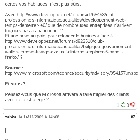
certes vos habitudes, n'est plus sûrs.
Avec http://www.developpez.net/forums/d768493/club-
professionnels-informatique/actualites/developpement-web-
temps-denterrer-ie6/ que de nombreuses entreprises n'arrivent
toujours pas à abandonner ?
Et une mise au point pour relancer le business face à
http://www.developpez.net/forums/d822510/club-
professionnels-informatique/actualites/belgique-gouvernement-
wallon-impose-lusage-exclusif-dinternet-explorer-6-bannit-
firefox/ ?
Source
:
http://www.microsoft.com/technet/security/advisory/954157.mspx
Et vous ?
Pensez-vous que Microsoft arrivera à faire migrer des clients
avec cette stratégie ?
1
0
zabka
,
le 14/12/2009 à 14h08
#7
[