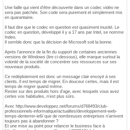
Une faille qui vient d'être découverte dans un codec vidéo ne
sera pas patchée. Son code sera purement et simplement mis
en quarantaine.
Il faut dire que le codec en question est quasiment inusité. Le
codec en question, développé il y a 17 ans par Intel, se nomme
Indeo.
Il semble donc que la décision de Microsoft soit la bonne.
Après l'annonce de la fin du support de certaines anciennes
versions de Windows (lire ci-dessous), elle marque surtout la
volonté de la société de concentrer ses ressources sur ses
nouveaux produits.
Ce redéploiement est donc un message clair envoyé à ses
clients. Il est temps de migrer. En douceur certes, mais il est
temps de migrer quand même.
Rester sur des produits hors d'age, avec lesquels vous avez
certes vos habitudes, n'est plus sûrs.
Avec http://www.developpez.net/forums/d768493/club-
professionnels-informatique/actualites/developpement-web-
temps-denterrer-ie6/ que de nombreuses entreprises n'arrivent
toujours pas à abandonner ?
Et une mise au point pour relancer le business face à