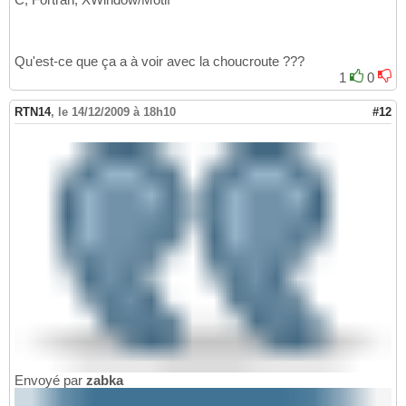
Qu'est-ce que ça a à voir avec la choucroute ???
1
0
RTN14
,
le 14/12/2009 à 18h10
#12
Envoyé par
zabka