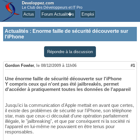
Developpez.com
Le Club des Développeurs et IT Pro
Actus
Forum Actualit�s
Emploi
Actualités
:
Enorme faille de sécurité découverte sur
l'iPhone
Répondre à la discussion
Gordon Fowler
,
le 08/12/2009 à 11h06
#1
Une énorme faille de sécurité découverte sur l'iPhone
Y compris ceux qui n'ont pas été jailbreakés, permet
d'accéder à pratiquement toutes les données de l'appareil
Jusqu'ici la communication d'Apple mettait en avant que certes,
il existe des problèmes de sécurité sur l'iPhone, son téléphone
star, mais que ceux-ci découlait d'une opération parfaitement
illégale, le "jailbreaking", et que par conséquent ni la société ni
l'appareil en lui-même ne pouvaient en être tenus pour
responsables.