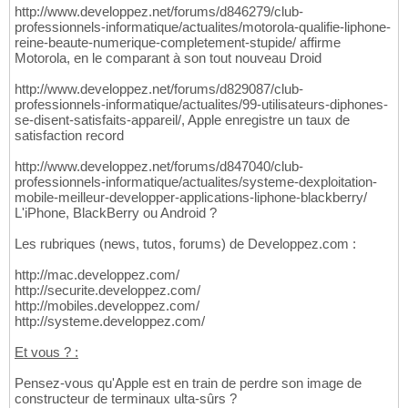
http://www.developpez.net/forums/d846279/club-
professionnels-informatique/actualites/motorola-qualifie-liphone-
reine-beaute-numerique-completement-stupide/ affirme
Motorola, en le comparant à son tout nouveau Droid
http://www.developpez.net/forums/d829087/club-
professionnels-informatique/actualites/99-utilisateurs-diphones-
se-disent-satisfaits-appareil/, Apple enregistre un taux de
satisfaction record
http://www.developpez.net/forums/d847040/club-
professionnels-informatique/actualites/systeme-dexploitation-
mobile-meilleur-developper-applications-liphone-blackberry/
L'iPhone, BlackBerry ou Android ?
Les rubriques (news, tutos, forums) de Developpez.com :
http://mac.developpez.com/
http://securite.developpez.com/
http://mobiles.developpez.com/
http://systeme.developpez.com/
Et vous ? :
Pensez-vous qu'Apple est en train de perdre son image de
constructeur de terminaux ulta-sûrs ?