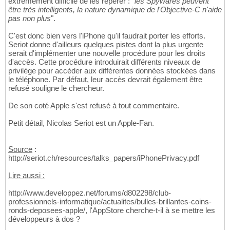
extrêmement difficile de les repérer : "
les Spywares peuvent
être très intelligents, la nature dynamique de l'Objective-C n'aide
pas non plus
".
C'est donc bien vers l'iPhone qu'il faudrait porter les efforts.
Seriot donne d'ailleurs quelques pistes dont la plus urgente
serait d'implémenter une nouvelle procédure pour les droits
d'accès. Cette procédure introduirait différents niveaux de
privilège pour accéder aux différentes données stockées dans
le téléphone. Par défaut, leur accès devrait également être
refusé souligne le chercheur.
De son coté Apple s'est refusé à tout commentaire.
Petit détail, Nicolas Seriot est un Apple-Fan.
Source
:
http://seriot.ch/resources/talks_papers/iPhonePrivacy.pdf
Lire aussi :
http://www.developpez.net/forums/d802298/club-
professionnels-informatique/actualites/bulles-brillantes-coins-
ronds-deposees-apple/, l'AppStore cherche-t-il à se mettre les
développeurs à dos ?