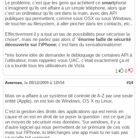
Le problème, c'est que les gens qui achètent ce
smart
phone
s'imaginent qu'ils ont affaire à un
simple
téléphone, alors que
c'est un ordinateur qu'ils ont dans la main, avec des API
publiques qui permettent, comme sous OSX ou sous Windows,
de toucher au filesystem, à aller piocher dans les contacts, etc..
Effectivement il y a tout un tas de possibilités pour sécuriser la
chose*, mais ne parlez pas alors d' "
énorme faille de sécurité
découverte sur l'iPhone
; c'est faire du sensationnalisme!
*très bonne idée de demander le débloquage de certaines API à
l'utilisateur, mais rappelez-vous UAC, c'était exactement ça et
ca a lourdé tous les utilisateurs de Vista
1
0
Averroes
,
le 08/12/2009 à 12h54
#14
Mais on a affaire à un système dit controlé de A-Z par une seule
entité (Apple), on est loin de Windows, OS X ou Linux.
C'est la gestion des droits des applications qui est remis en
cause et on est en droit de se poser la question : est ce que j'ai
un moyen de sécuriser mes données. Sur windows, il y a
d'autre logiciel qui nous permettent de se prémunir de ces vols
mais sur l'IPhone, tu télécharges une app mais tu ne sais pas
ce qu'elle fait vraiment.