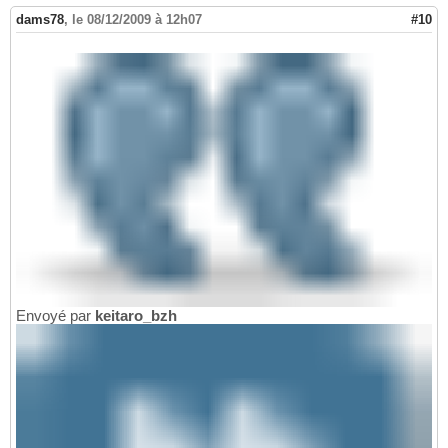
dams78
,
le 08/12/2009 à 12h07
#10
Envoyé par
keitaro_bzh