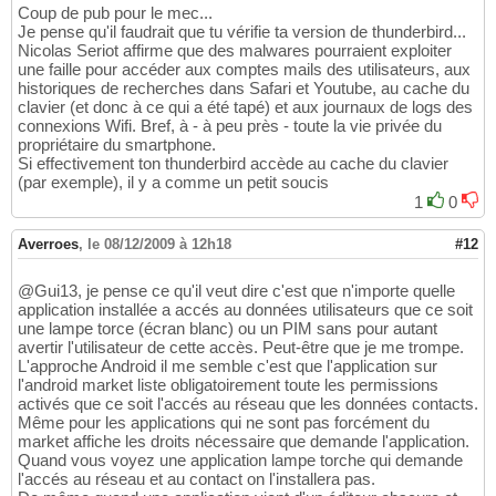
Coup de pub pour le mec...
Je pense qu'il faudrait que tu vérifie ta version de thunderbird...
Nicolas Seriot affirme que des malwares pourraient exploiter
une faille pour accéder aux comptes mails des utilisateurs, aux
historiques de recherches dans Safari et Youtube, au cache du
clavier (et donc à ce qui a été tapé) et aux journaux de logs des
connexions Wifi. Bref, à - à peu près - toute la vie privée du
propriétaire du smartphone.
Si effectivement ton thunderbird accède au cache du clavier
(par exemple), il y a comme un petit soucis
1
0
Averroes
,
le 08/12/2009 à 12h18
#12
@Gui13, je pense ce qu'il veut dire c'est que n'importe quelle
application installée a accés au données utilisateurs que ce soit
une lampe torce (écran blanc) ou un PIM sans pour autant
avertir l'utilisateur de cette accès. Peut-être que je me trompe.
L'approche Android il me semble c'est que l'application sur
l'android market liste obligatoirement toute les permissions
activés que ce soit l'accés au réseau que les données contacts.
Même pour les applications qui ne sont pas forcément du
market affiche les droits nécessaire que demande l'application.
Quand vous voyez une application lampe torche qui demande
l'accés au réseau et au contact on l'installera pas.