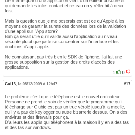
De même quand une application vient d'un éditeur obscure et
qui demande les infos contact et réseau on y réfléchit à deux
fois.
Mais la question que je me poserais est est ce qu'Apple à les
moyens de garantir la sureté des données lors de la validation
d'une appli sur l'App store?
Bah ça serait utile qu'il valide aussi l'application au niveau
sécurité plutot que juste se concentrer sur l'interface et les
doublons d'appli apple.
Ne connaissant pas très bien le SDK de l'iphone, j'ai fait une
grosse supposition sur la gestion des droits d'accès des
applications.
1
0
Gui13
,
le 08/12/2009 à 12h47
#13
Le problème c'est que le téléphone est le nouvel ordinateur.
Personne ne prend le soin de vérifier que le programme qu'il
télécharge sur Clubic est pas un truc vérolé jusqu'à la moelle,
qu'il y a pas de keylogger ou autre bizarrerie dessus. On a des
antivirus et des firewalls pour ça.
D'ailleurs les applis qui téléphonent à la maison il y en a des tas
et des tas sur windows.