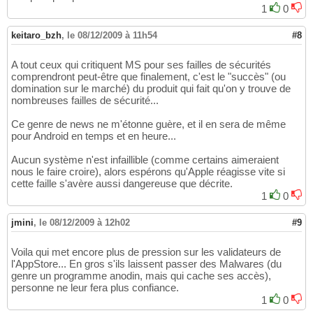
1
0
keitaro_bzh
,
le 08/12/2009 à 11h54
#8
A tout ceux qui critiquent MS pour ses failles de sécurités
comprendront peut-être que finalement, c'est le "succès" (ou
domination sur le marché) du produit qui fait qu'on y trouve de
nombreuses failles de sécurité...
Ce genre de news ne m'étonne guère, et il en sera de même
pour Android en temps et en heure...
Aucun système n'est infaillible (comme certains aimeraient
nous le faire croire), alors espérons qu'Apple réagisse vite si
cette faille s'avère aussi dangereuse que décrite.
1
0
jmini
,
le 08/12/2009 à 12h02
#9
Voila qui met encore plus de pression sur les validateurs de
l'AppStore... En gros s'ils laissent passer des Malwares (du
genre un programme anodin, mais qui cache ses accès),
personne ne leur fera plus confiance.
1
0