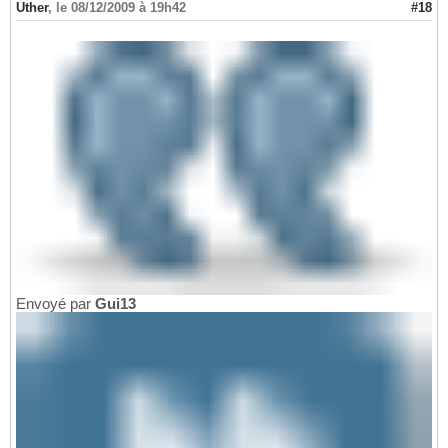
Uther
,
le 08/12/2009 à 19h42
#18
Envoyé par
Gui13