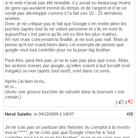
si le web n'avait pas été rentable, il y aurait eu beaucoup moins
de gens qui auraient investi du temps et de l'argent et il ne se
serait pas développé comme il l'a fait ces 10 - 15 dernières
années.
Donc je ne critique pas le fait que Google s'en mette plein les
poches (après tout ils ne volent personne et s'ils en sont là
aujourd'hui c'est parce qu'ils ont su être les plus malins).
Ah non mais concernant la finalité, je ne suis pas naif. Mais je
pense qu'il est manichéen dans cet exemple de penser que
google veut tout contrôler pour se la jouer big brother.
Peut être, peut être pas, je ne le sais pas plus que vous. Mais,
les actions menés par google, qu'elles soient à but lucratif (voir
mégalo) ou non (après tout osef), vont dans ce sens.
Après j'ai bien écris,
et si...
(Avec une grosse louchée de naïveté dans la tournure c'est
certain.)
1
0
Hervé Saladin
,
le 04/12/2009 à 14h57
#15
Je ne suis pas un partisan des théories du complot à la mords-
moi le *****, je ne crois pas que Google cherche à "tout
contrôler pour se la jouer big brother", mais je ne crois pas non