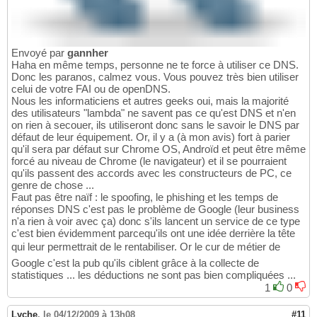
Envoyé par
gannher
Haha en même temps, personne ne te force à utiliser ce DNS.
Donc les paranos, calmez vous. Vous pouvez très bien utiliser
celui de votre FAI ou de openDNS.
Nous les informaticiens et autres geeks oui, mais la majorité
des utilisateurs "lambda" ne savent pas ce qu'est DNS et n'en
on rien à secouer, ils utiliseront donc sans le savoir le DNS par
défaut de leur équipement. Or, il y a (à mon avis) fort à parier
qu'il sera par défaut sur Chrome OS, Androïd et peut être même
forcé au niveau de Chrome (le navigateur) et il se pourraient
qu'ils passent des accords avec les constructeurs de PC, ce
genre de chose ...
Faut pas être naïf : le spoofing, le phishing et les temps de
réponses DNS c'est pas le problème de Google (leur business
n'a rien à voir avec ça) donc s'ils lancent un service de ce type
c'est bien évidemment parcequ'ils ont une idée derrière la tête
qui leur permettrait de le rentabiliser. Or le cur de métier de
Google c'est la pub qu'ils ciblent grâce à la collecte de
statistiques ... les déductions ne sont pas bien compliquées ...
1
0
Lyche
,
le 04/12/2009 à 13h08
#11