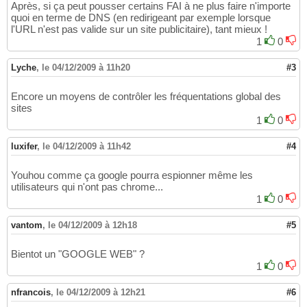
Après, si ça peut pousser certains FAI à ne plus faire n'importe
quoi en terme de DNS (en redirigeant par exemple lorsque
l'URL n'est pas valide sur un site publicitaire), tant mieux !
1
0
Lyche
,
le 04/12/2009 à 11h20
#3
Encore un moyens de contrôler les fréquentations global des
sites
1
0
luxifer
,
le 04/12/2009 à 11h42
#4
Youhou comme ça google pourra espionner même les
utilisateurs qui n'ont pas chrome...
1
0
vantom
,
le 04/12/2009 à 12h18
#5
Bientot un "GOOGLE WEB" ?
1
0
nfrancois
,
le 04/12/2009 à 12h21
#6