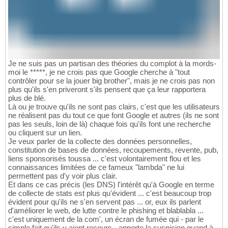
Je ne suis pas un partisan des théories du complot à la mords-
moi le *****, je ne crois pas que Google cherche à "tout
contrôler pour se la jouer big brother", mais je ne crois pas non
plus qu'ils s'en priveront s'ils pensent que ça leur rapportera
plus de blé.
Là ou je trouve qu'ils ne sont pas clairs, c'est que les utilisateurs
ne réalisent pas du tout ce que font Google et autres (ils ne sont
pas les seuls, loin de là) chaque fois qu'ils font une recherche
ou cliquent sur un lien.
Je veux parler de la collecte des données personnelles,
constitution de bases de données, recoupements, revente, pub,
liens sponsorisés toussa ... c'est volontairement flou et les
connaissances limitées de ce fameux "lambda" ne lui
permettent pas d'y voir plus clair.
Et dans ce cas précis (les DNS) l'intérêt qu'à Google en terme
de collecte de stats est plus qu'évident ... c'est beaucoup trop
évident pour qu'ils ne s'en servent pas ... or, eux ils parlent
d'améliorer le web, de lutte contre le phishing et blablabla ...
c'est uniquement de la com', un écran de fumée qui - par le
simple fait qu'ils y aient recours - apporte la suspicion quand à