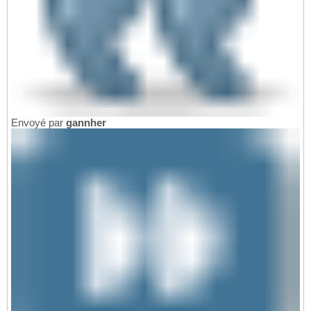
Envoyé par
gannher