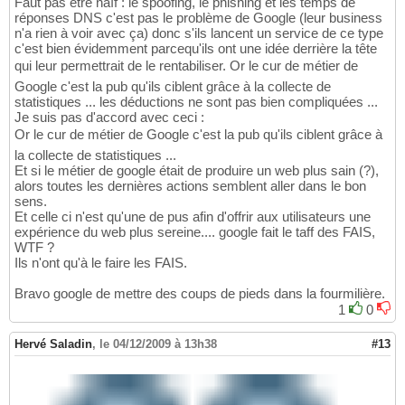
Faut pas être naïf : le spoofing, le phishing et les temps de
réponses DNS c'est pas le problème de Google (leur business
n'a rien à voir avec ça) donc s'ils lancent un service de ce type
c'est bien évidemment parcequ'ils ont une idée derrière la tête
qui leur permettrait de le rentabiliser. Or le cur de métier de
Google c'est la pub qu'ils ciblent grâce à la collecte de
statistiques ... les déductions ne sont pas bien compliquées ...
Je suis pas d'accord avec ceci :
Or le cur de métier de Google c'est la pub qu'ils ciblent grâce à
la collecte de statistiques ...
Et si le métier de google était de produire un web plus sain (?),
alors toutes les dernières actions semblent aller dans le bon
sens.
Et celle ci n'est qu'une de pus afin d'offrir aux utilisateurs une
expérience du web plus sereine.... google fait le taff des FAIS,
WTF ?
Ils n'ont qu'à le faire les FAIS.
Bravo google de mettre des coups de pieds dans la fourmilière.
1
0
Hervé Saladin
,
le 04/12/2009 à 13h38
#13