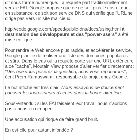
dit sous forme numérique. La requête part traditionnellement
vers le FAI. Google propose que ce ne soit plus le cas et que,
en substance, ce soit son service DNS qui vérifie que l'URL ne
dirige pas vers un site malicieux.
http://code.google.com/speed/public-dns/docs/using.html
à
destination des développeurs et des "power-users"
a été
mise en ligne.
Pour rendre le Web encore plus rapide, et accélérer le service,
Google planifie de réaliser une liste des domaines populaires -
et sûrs. Dans le cas où la requête porte sur une URL extérieure
à ce "cache", Moutain View propose d'aller vérifier directement :
"
Dès que vous poserez la question, nous vous répondrons
",
écrit Prem Ramaswami, responsable du projet chez Google.
Le but affiché est très clair "
Nous essayons de doucement
pousser les fournisseurs d'accès dans la bonne direction
".
Sous-entendu : si les FAI faisaient leur travail nous n'aurions
pas à nous en occuper.
Une accusation qui risque de faire grand bruit.
En est-elle pour autant infondée ?