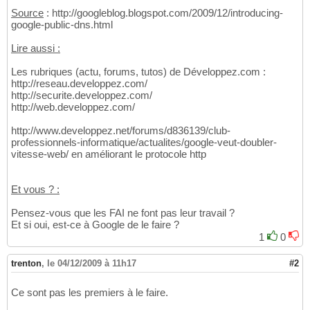
Source
: http://googleblog.blogspot.com/2009/12/introducing-
google-public-dns.html
Lire aussi :
Les rubriques (actu, forums, tutos) de Développez.com :
http://reseau.developpez.com/
http://securite.developpez.com/
http://web.developpez.com/
http://www.developpez.net/forums/d836139/club-
professionnels-informatique/actualites/google-veut-doubler-
vitesse-web/ en améliorant le protocole http
Et vous ? :
Pensez-vous que les FAI ne font pas leur travail ?
Et si oui, est-ce à Google de le faire ?
1
0
trenton
,
le 04/12/2009 à 11h17
#2
Ce sont pas les premiers à le faire.