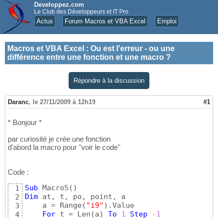
Developpez.com
Le Club des Développeurs et IT Pro
Actus
Forum Macros et VBA Excel
Emploi
Macros et VBA Excel
:
Ou est l'erreur - ou une
différence entre une fonction et une macro ?
Répondre à la discussion
Daranc
,
le 27/11/2009 à 12h19
#1
* Bonjour *
par curiosité je crée une fonction
d'abord la macro pour "voir le code"
Code :
Sub
 Macro5
(
)
1
Dim
 at, t, po, point, a

2
    a = Range
(
"i9"
)
.Value

3
For
 t = Len
(
a
)
To
1
Step
-1
4