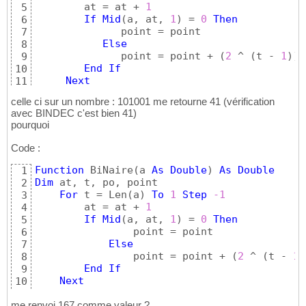
        at = at + 
1
5
If
Mid
(
a, at, 
1
)
 = 
0
Then
6
              point = point

7
Else
8
              point = point + 
(
2
 ^ 
(
t - 
1
)
)
9
End
If
10
Next
11
     Range
(
"g9"
)
12
celle ci sur un nombre : 101001 me retourne 41 (vérification
End
Sub
13
avec BINDEC c'est bien 41)
pourquoi
Code :
Function
 BiNaire
(
a 
As
Double
)
As
Double
1
Dim
 at, t, po, point

2
For
 t = Len
(
a
)
To
1
Step
-1
3
        at = at + 
1
4
If
Mid
(
a, at, 
1
)
 = 
0
Then
5
                point = point

6
Else
7
                point = point + 
(
2
 ^ 
(
t - 
1
)
8
End
If
9
Next
10
11
me renvoi 167 comme valeur ?
End
Function