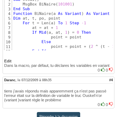
    MsgBox BiNaire
(
101001
)
2
End
Sub
3
Function
 BiNaire
(
a 
As
Variant
)
As
Variant
4
Dim
 at, t, po, point

5
For
 t = Len
(
a
)
To
1
Step
-1
6
        at = at + 
1
7
If
Mid
(
a, at, 
1
)
 = 
0
Then
8
                point = point

9
Else
10
                point = point + 
(
2
 ^ 
(
t - 
1
)
11
End
If
12
Next
13
14
Edit
End
Function
Dans la macro, par défaut, tu déclares les variables en variant
15
0
0
Daranc
,
le 07/12/2009 à 08h35
#4
tiens j'avais répondu mais apparemment ça n'est pas passé
l'erreur était sur la définition de variable le truc Ouskel'n'or
(variant )variant règle le problème
0
0
Répondre à la discussion