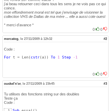
12
j'ai beau retourner ceci dans tous les sens je ne vois pas ce qui
coince.
mon effondrement moral est tel que j'envisage de visionner la
collection VHS de Dallas de ma mère ... elle a aussi cote ouest
* merci d'avance *
0
0
mercatog
,
le 27/11/2009 à 12h32
#2
Code :
For
 t = Len
(
cstr
(
a
)
)
To
1
Step
-1
0
0
ouskel'n'or
,
le 27/11/2009 à 15h45
#3
Tu utilises des fonctions string sur des doubles
Teste ça
Code :
Sub
 essai
(
)
1