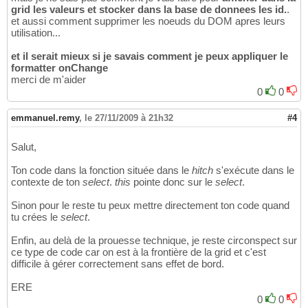
var
 sel = dojo.
query
14
grid les valeurs et stocker dans la base de donnees les id.
.
//on connecte l'évén
et aussi comment supprimer les noeuds du DOM apres leurs
15
utilisation...
			dojo.
connect
(
sel
[
0
]
,
16
				dojo.
hitch
(
s
17
et il serait mieux si je savais comment je peux appliquer le
func
18
formatter onChange
19
merci de m'aider
/
20
0
0
21
}
)
)
;

22
emmanuel.remy
,
le 27/11/2009 à 21h32
#4
}
,
2000
)
;

23
}
24
</script>
25
Salut,
</div>
26
Ton code dans la fonction située dans le
hitch
s'exécute dans le
contexte de ton
select
.
this
pointe donc sur le
select
.
Sinon pour le reste tu peux mettre directement ton code quand
tu crées le
select
.
Enfin, au delà de la prouesse technique, je reste circonspect sur
ce type de code car on est à la frontière de la grid et c'est
difficile à gérer correctement sans effet de bord.
ERE
0
0