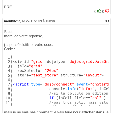
ERE
0
0
moukit233
,
le 27/11/2009 à 10h58
#3
Salut,
merci de votre reponse,
j'ai pensé d'utiliser votre code:
Code :
1
<div id=
"grid"
 dojoType=
"dojox.grid.DataGrid
2
  jsId=
"grid"
3
  rowSelector=
"20px"
4
  store=
"test_store"
 structure=
"layout"
>

5
6
<script
 type
=
"dojo/connect"
event
=
"onStartEd
7
		console.
info
(
"info:"
, inCell
8
//si la cellule en édition c
9
if
(
inCell.field==
"col2"
)
{
10
//pas très joli, mais vite f
11
//donc on décale dans le tem
12
window
.
setTimeout
(
function
(
13
mais je ne sais pas comment je vais faire pour
afficher dans la