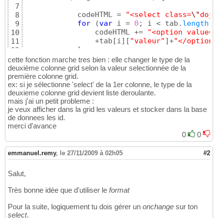
7
            codeHTML = 
"<select class=
\"
dojo
8
for
(
var
 i = 
0
; i < tab.
length
; 
9
                codeHTML += 
"<option value=
\
10
                +tab
[
i
]
[
"valeur"
]
+
"</option>
11
}
12
            codeHTML += 
"</select>"
;

13
cette fonction marche tres bien : elle changer le type de la
return
 codeHTML;

14
deuxième colonne grid selon la valeur selectionnée de la
première colonne grid.
15
ex: si je sélectionne 'select' de la 1er colonne, le type de la
}
16
deuxieme colonne grid devient liste deroulante.
}
17
mais j'ai un petit probleme :
}
18
je veux afficher dans la grid les valeurs et stocker dans la base
de donnees les id.
merci d'avance
0
0
emmanuel.remy
,
le 27/11/2009 à 02h05
#2
Salut,
Très bonne idée que d'utiliser le
format
Pour la suite, logiquement tu dois gérer un
onchange
sur ton
select
.