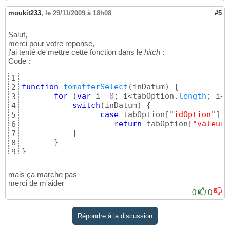
moukit233
,
le 29/11/2009 à 18h08
#5
Salut,
merci pour votre reponse,
j'ai tenté de mettre cette fonction dans le
hitch
:
Code :
1
function
fomatterSelect
(
inDatum
)
{
2
for
(
var
 i =
0
; i<tabOption.
length
; i++
3
switch
(
inDatum
)
{
4
case
 tabOption
[
"idOption"
]
 :

5
return
 tabOption
[
"valeurO
6
}
7
}
8
}
9
mais ça marche pas
merci de m'aider
0
0
Répondre à la discussion