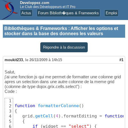
Developpez.com
Le Club des Développeurs et IT Pro
Actus
Forum Biblioth�ques & Frameworks
Emploi
Bibliothèques & Frameworks
:
Afficher les options et
stocker dans la base des donnees les valeurs
Répondre à la discussion
moukit233
,
le 26/11/2009 à 14h15
#1
Salut,
j'ai une fonction js qui me permet de formatter une colonne grid
apres un selection dans une autre colonne de la meme grid
(colonne de type dojox.grix.cells.select") :
Code :
1
function
formatterColonne
(
)
2
{
3
   grid.
getCell
(
4
)
.formatEditing = 
function
(
4
{
5
if
(
widget == 
"select"
)
{
6