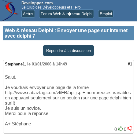
Developpez.com
Le Club des Développeurs et IT Pro
Actus
Forum Web & r�seau Delphi
Emploi
Web & réseau Delphi
:
Envoyer une page sur internet
avec delphi 7
Répondre à la discussion
Stephane1
,
le 01/01/2006 à 14h49
#1
Salut,
Je voudrais envoyer une page de la forme
http://www.nabaztag.com/vl/FR/api.jsp + nombreuses variables
en appuyant seulement sur un bouton (sur une page delphi bien
sur!!)
Je suis un novice.
Merci pour la réponse
A+ Stéphane
0
0