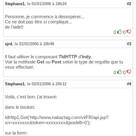
Stephane1
,
le 01/01/2006 à 18h24
#2
Personne, je commence à désespérer...
Ce ne doit pas être si compliqué...
de l'aide!!
0
0
sjrd
,
le 01/01/2006 à 18h48
#3
Il faut utiliser le composant
TIdHTTP
d'
Indy
.
Voir la méthode
Get
ou
Post
selon le type de requête que tu
veux effectuer.
0
0
Stephane1
,
le 02/01/2006 à 20h12
#4
Voilà, c'est bon, j'ai trouvé:
dans le bouton:
IdHttp1.Get('http://www.nabaztag.com/vl/FR/api.jsp?
sn=xxxxxxx&token=xxxxxxxx&posleft=0');
sur la form: