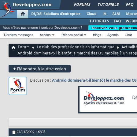
FORUMS
TUTORIELS
FAQ
DI/DSI Solutions d'entreprise
Cloud
IA
ALM
Micros
TUTORIELS
FAQ
WEBIN
Vous n'êtes pas encore inscrit sur Developpez.com ?
Inscrivez-vous gratuitem
Derniers messages
Actions
Réseau social
Blogs
Agenda
Chat
Forum
Le club des professionnels en informatique
Actualit
Android dominera-t-il bientôt le marché des OS mobiles ? Un rap
+
Répondre à la discussion
Discussion :
Android dominera-t-il bientôt le marché des O
24/11/2009,
16h08