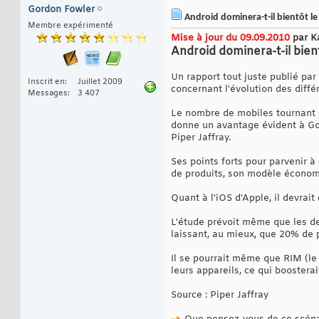
Gordon Fowler
Android dominera-t-il bientôt l
Membre expérimenté
Mise à jour du 09.09.2010
par K
Android dominera-t-il bie
Un rapport tout juste publié pa
Inscrit en
Juillet 2009
concernant l'évolution des dif
Messages
3 407
Le nombre de mobiles tournant s
donne un avantage évident à Go
Piper Jaffray.
Ses points forts pour parvenir 
de produits, son modèle économi
Quant à l'iOS d'Apple, il devrai
L'étude prévoit même que les de
laissant, au mieux, que 20% de 
Il se pourrait même que RIM (le
leurs appareils, ce qui boosterai
Source : Piper Jaffray