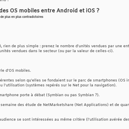
rio ?
des OS mobiles entre Android et iOS ?
de plus en plus contradictoires
 rien de plus simple : prenez le nombre d'unités vendues par une entre
unités vendues dans le secteur (ou par la valeur de celles-ci).
rle d'OS mobiles.
férentes selon qu'elles se fondaient sur le parc de smartphones (OS in
l'utilisation (systèmes repérés sur le Net pour la navigation).
martphone porte à débat (Symbian ou pas Symbian ?).
e semaine des étude de NetMarketshare (Net Applications) et de quan
udience se sont intéressées au même critère (l'utilisation avérée de