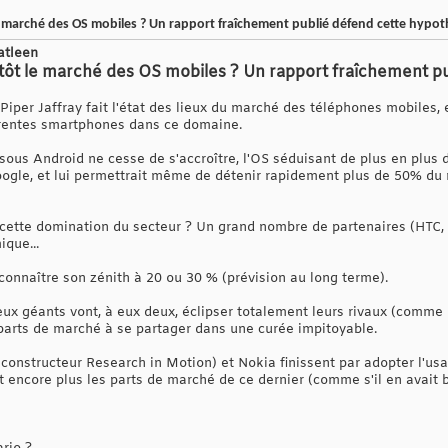
e marché des OS mobiles ? Un rapport fraîchement publié défend cette hypo
atleen
ntôt le marché des OS mobiles ? Un rapport fraîchement p
r Piper Jaffray fait l'état des lieux du marché des téléphones mobile
férentes smartphones dans ce domaine.
ous Android ne cesse de s'accroître, l'OS séduisant de plus en plus d
ogle, et lui permettrait même de détenir rapidement plus de 50% du
à cette domination du secteur ? Un grand nombre de partenaires (HTC, 
que...
t connaître son zénith à 20 ou 30 % (prévision au long terme).
ux géants vont, à eux deux, éclipser totalement leurs rivaux (comme 
parts de marché à se partager dans une curée impitoyable.
 constructeur Research in Motion) et Nokia finissent par adopter l'us
t encore plus les parts de marché de ce dernier (comme s'il en avait be