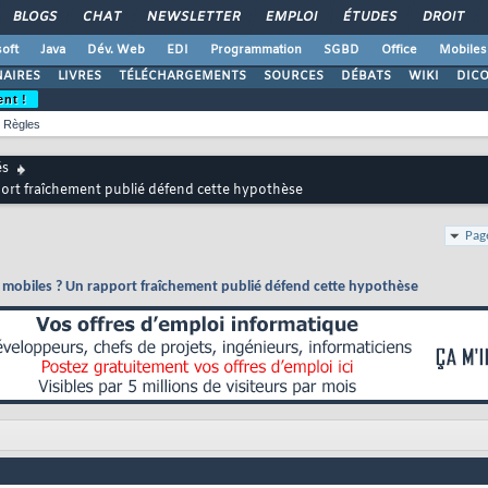
BLOGS
CHAT
NEWSLETTER
EMPLOI
ÉTUDES
DROIT
oft
Java
Dév. Web
EDI
Programmation
SGBD
Office
Mobiles
AIRES
LIVRES
TÉLÉCHARGEMENTS
SOURCES
DÉBATS
WIKI
DIC
ent !
Règles
és
port fraîchement publié défend cette hypothèse
Pag
S mobiles ? Un rapport fraîchement publié défend cette hypothèse