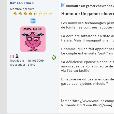
Katleen Erna
Humour : Un gamer chevronné ép
Membre éprouvé
Humour : Un gamer chevro
Les nouvelles technologies perme
de lointaines contrées, adopter u
La dernière bizarrerie en date a
tralala. Mais il manquait une inv
L'homme, qui se fait appeler pa
Le couple est ensuite "parti" e
Inscrit en
Juillet 2009
Sa délicieuse épouse s'appelle 
Messages
1 547
amoureuse de Konami, sorte de ta
via l'écran tactile).
L'histoire ne dit pas si en cas d
garde des rejetons virtuels ?
[ame="http://www.youtube.com/
Nintendo DS "Love Plus"[/ame]