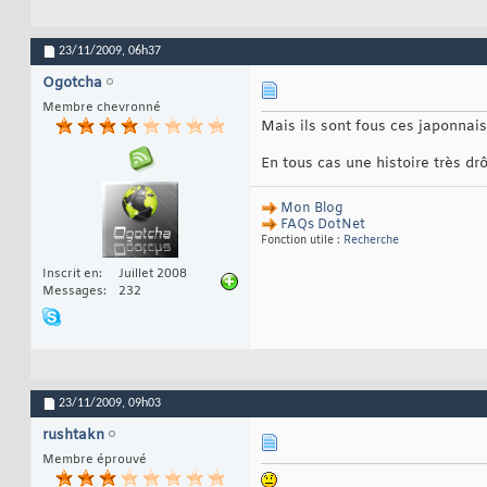
23/11/2009,
06h37
Ogotcha
Membre chevronné
Mais ils sont fous ces japonnai
En tous cas une histoire très drôl
Mon Blog
FAQs DotNet
Fonction utile :
Recherche
Inscrit en
Juillet 2008
Messages
232
23/11/2009,
09h03
rushtakn
Membre éprouvé