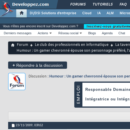
FORUMS
TUTORIELS
FAQ
DI/DSI Solutions d'entreprise
Cloud
IA
ALM
Micros
Vous n'êtes pas encore inscrit sur Developpez.com ?
Inscrivez-vous gratuitem
Derniers messages
Actions
Réseau social
Blogs
Agenda
Chat
Forum
Le club des professionnels en informatique
La taver
Humour : Un gamer chevronné épouse son personnage préféré, l'
+
Répondre à la discussion
Discussion :
Humour : Un gamer chevronné épouse son perso
23/11/2009,
03h52