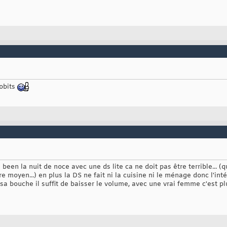
hobits
een la nuit de noce avec une ds lite ca ne doit pas être terrible... (q
e moyen...) en plus la DS ne fait ni la cuisine ni le ménage donc l'intér
 sa bouche il suffit de baisser le volume, avec une vrai femme c'est p