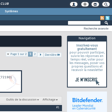
CLUB
Systèmes
Recherche avancée
Navigation
Inscrivez-vous
gratuitement
pour pouvoir participer,
Page 1 sur 2
1
2
Dernière
suivre les réponses en
temps réel, voter pour
les messages, poser vos
propres questions et
recevoir la newsletter
Outils de la discussion
Affichage
#1