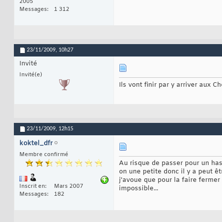
2005
Messages
1 312
23/11/2009,
10h27
Invité
Invité(e)
Ils vont finir par y arriver aux C
23/11/2009,
12h15
koktel_dfr
Membre confirmé
Au risque de passer pour un has b
on une petite donc il y a peut êtr
j'avoue que pour la faire fermer
Inscrit en
Mars 2007
impossible...
Messages
182