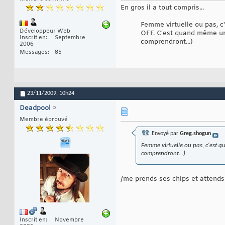
En gros il a tout compris...
Femme virtuelle ou pas, 
Développeur Web
OFF. C'est quand même un
Inscrit en
Septembre
comprendront...)
2006
Messages
85
23/11/2009,
10h24
Deadpool
Membre éprouvé
Envoyé par
Greg.shogun
Femme virtuelle ou pas, c'est
comprendront...)
/me prends ses chips et attend
Inscrit en
Novembre