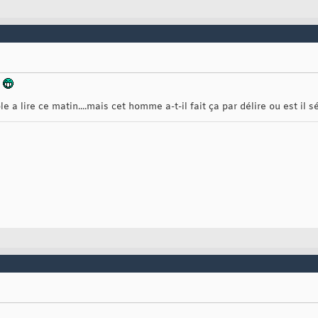
s
e a lire ce matin....mais cet homme a-t-il fait ça par délire ou est il s