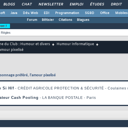
BLOGS
CHAT
NEWSLETTER
EMPLOI
ÉTUDES
DROIT
oft
Java
Dév. Web
EDI
Programmation
SGBD
Office
Mobiles
Forum
Bêtisier
Citations
Blagues
ent !
Règles
ne du Club : Humour et divers
Humour Informatique
amour pixelisé
nnage préféré, l'amour pixelisé