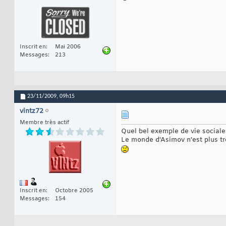
Inscrit en
Mai 2006
Messages
213
23/11/2009,
09h15
vintz72
Membre très actif
Quel bel exemple de vie sociale 
Le monde d'Asimov n'est plus très
Inscrit en
Octobre 2005
Messages
154