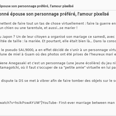
ouse son personnage préféré, l'amour pixelisé
nné épouse son personnage préféré, l'amour pixelisé
ttent de faire tout un tas de chose virtuellement : faire la guerre e
n chien ou une tarentule, et aussi...se marier !
u Japon ? Un de leur citoyen a organisé son mariage ce samedi, avec in
itée de taille : la mariée. Et pourtant, elle était bien là... Dans la co
r le pseudo SAL9000, a en effet décidé de s'unir à un personnage virt
n lune de miel à Guam où des photos ont été prises de l'heureux mari 
Nene Anegasaki et c'est un personnage (une jeune écolière) du jeu n
magotchi, où il faut s’occuper de sa “petite amie” virtuelle en lui pa
e dispute la DS se met à vibrer afin de faire tomber des objets sur le so
watch?v=hsikPswAYUM"]YouTube- First-ever marriage between man a