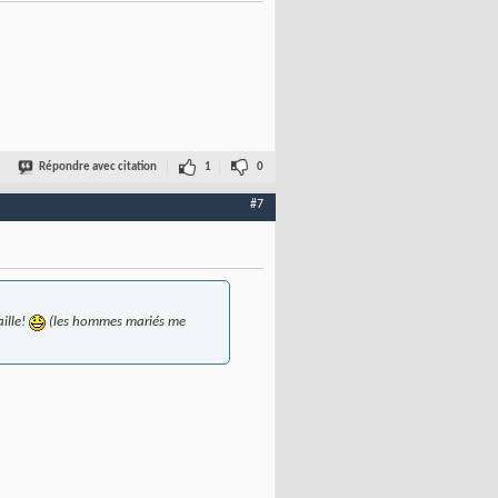
Répondre avec citation
1
0
#7
ille!
(les hommes mariés me