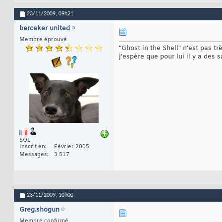
23/11/2009,
09h21
berceker united
Membre éprouvé
"Ghost in the Shell" n'est pas t
j'espère que pour lui il y a des
SQL
Inscrit en
Février 2005
Messages
3 517
23/11/2009,
10h00
Greg.shogun
Membre confirmé