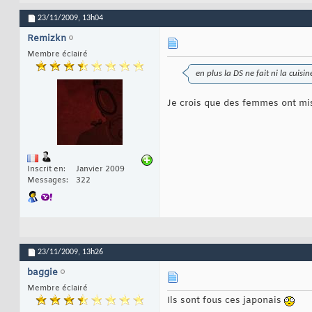
23/11/2009,
13h04
Remizkn
Membre éclairé
en plus la DS ne fait ni la cuisin
Je crois que des femmes ont mis t
Inscrit en
Janvier 2009
Messages
322
23/11/2009,
13h26
baggie
Membre éclairé
Ils sont fous ces japonais