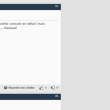
#5
 cette console en détail mais
... Haaaaa!
Répondre avec citation
1
0
#6