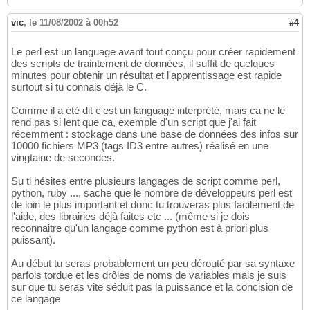
vic
,
le 11/08/2002 à 00h52
#4
Le perl est un language avant tout conçu pour créer rapidement
des scripts de traintement de données, il suffit de quelques
minutes pour obtenir un résultat et l'apprentissage est rapide
surtout si tu connais déjà le C.
Comme il a été dit c'est un language interprété, mais ca ne le
rend pas si lent que ca, exemple d'un script que j'ai fait
récemment : stockage dans une base de données des infos sur
10000 fichiers MP3 (tags ID3 entre autres) réalisé en une
vingtaine de secondes.
Su ti hésites entre plusieurs langages de script comme perl,
python, ruby ..., sache que le nombre de développeurs perl est
de loin le plus important et donc tu trouveras plus facilement de
l'aide, des librairies déjà faites etc ... (même si je dois
reconnaitre qu'un langage comme python est à priori plus
puissant).
Au début tu seras probablement un peu dérouté par sa syntaxe
parfois tordue et les drôles de noms de variables mais je suis
sur que tu seras vite séduit pas la puissance et la concision de
ce langage