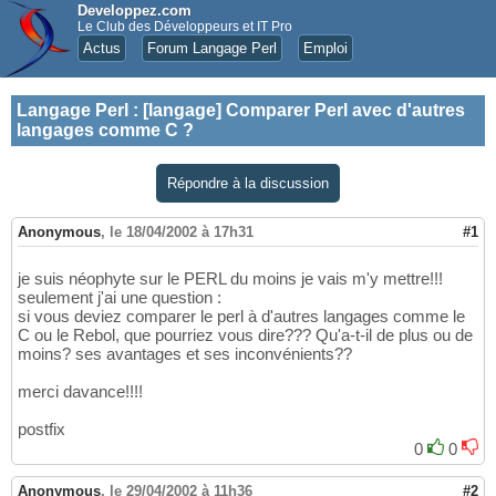
Developpez.com
Le Club des Développeurs et IT Pro
Actus
Forum Langage Perl
Emploi
Langage Perl
:
[langage] Comparer Perl avec d'autres
langages comme C ?
Répondre à la discussion
Anonymous
,
le 18/04/2002 à 17h31
#1
je suis néophyte sur le PERL du moins je vais m'y mettre!!!
seulement j'ai une question :
si vous deviez comparer le perl à d'autres langages comme le
C ou le Rebol, que pourriez vous dire??? Qu'a-t-il de plus ou de
moins? ses avantages et ses inconvénients??
merci davance!!!!
postfix
0
0
Anonymous
,
le 29/04/2002 à 11h36
#2