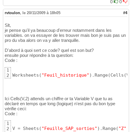
0
0
rvtoulon
,
le 20/11/2009 à 18h05
#4
Slt,
je pense qu'il ya beaucoup d'erreur notamment dans les
variables. on va essayer de les trouver mais bon je suis pas un
pro du vba alors on va y aller tranquille.
D'abord à quoi sert ce code? quel est son but?
ensuite pour répondre à ta question:
Code :
1
Worksheets
(
"Feuil_historique"
)
.Range
(
Cells
(
V,
2
Ici Cells(V,2) attends un chiffre or ta Variable V que tu as
déclaré en temps que long (logique) n'est pas du bon type
vérifie ceci:
Code :
1
V = Sheets
(
"Feuille_SAP_sorties"
)
.Range
(
"Z"
 &
2