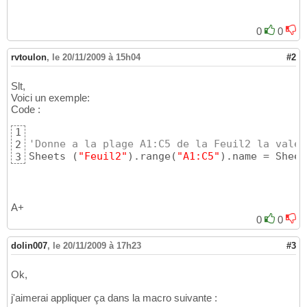
0
0
rvtoulon
,
le 20/11/2009 à 15h04
#2
Slt,
Voici un exemple:
Code :
1
'Donne a la plage A1:C5 de la Feuil2 la valeu
2
Sheets 
(
"Feuil2"
)
.range
(
"A1:C5"
)
.name = Sheet
3
A+
0
0
dolin007
,
le 20/11/2009 à 17h23
#3
Ok,
j'aimerai appliquer ça dans la macro suivante :