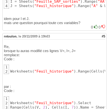
I = Sheets
(
"Feuille_SAP_sorties"
)
.Range
(
"AA"
 
3
J = Sheets
(
"Feuil_historique"
)
.Range
(
"A"
 & W
)
4
idem pour I et J.
mais une question pourquoi toute ces variables?
0
0
rvtoulon
,
le 20/11/2009 à 19h03
#5
Re,
lorsque tu auras modifié ces lignes V=, I=, J=
remplace:
Code :
1
Worksheets
(
"Feuil_historique"
)
.Range
(
Cells
(
V,
2
par :
Code :
1
Worksheets
(
"Feuil_historique"
)
.Select

2
Range
(
Cells
(
V, 
2
)
, Cells
(
I, 
7
)
)
.Name = Sheets
3