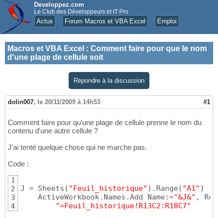
Developpez.com
Le Club des Développeurs et IT Pro
Actus
Forum Macros et VBA Excel
Emploi
Macros et VBA Excel
:
Comment faire pour que le nom
d'une plage de cellule soit
Répondre à la discussion
dolin007
,
le 20/11/2009 à 14h53
#1
Comment faire pour qu'une plage de cellule prenne le nom du
contenu d'une autre cellule ?
J'ai tenté quelque chose qui ne marche pas.
Code :
1
J = Sheets
(
"Feuil_historique"
)
.Range
(
"A1"
)
2
    ActiveWorkbook.Names.Add Name:=
"&J&"
, Ref
3
"=Feuil_historique!R13C2:R18C7"
4