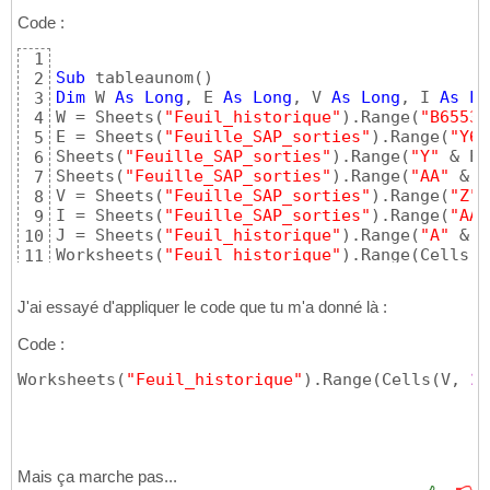
Code :
1
Sub
 tableaunom
(
)
2
Dim
 W 
As
Long
, E 
As
Long
, V 
As
Long
, I 
As
Lo
3
W = Sheets
(
"Feuil_historique"
)
.Range
(
"B65536
4
E = Sheets
(
"Feuille_SAP_sorties"
)
.Range
(
"Y65
5
Sheets
(
"Feuille_SAP_sorties"
)
.Range
(
"Y"
 & E
)
6
Sheets
(
"Feuille_SAP_sorties"
)
.Range
(
"AA"
 & E
7
V = Sheets
(
"Feuille_SAP_sorties"
)
.Range
(
"Z"
 
8
I = Sheets
(
"Feuille_SAP_sorties"
)
.Range
(
"AA"
9
J = Sheets
(
"Feuil_historique"
)
.Range
(
"A"
 & W
10
Worksheets
(
"Feuil_historique"
)
.Range
(
Cells
(
V
11
End
Sub
12
J'ai essayé d'appliquer le code que tu m'a donné là :
Code :
Worksheets
(
"Feuil_historique"
)
.Range
(
Cells
(
V, 
2
)
Mais ça marche pas...