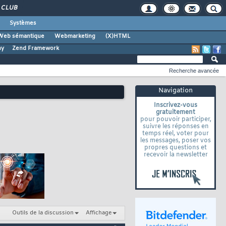
CLUB
Systèmes
Web sémantique
Webmarketing
(X)HTML
ny
Zend Framework
Recherche avancée
Navigation
Inscrivez-vous
gratuitement
pour pouvoir participer,
suivre les réponses en
temps réel, voter pour
les messages, poser vos
propres questions et
recevoir la newsletter
Outils de la discussion
Affichage