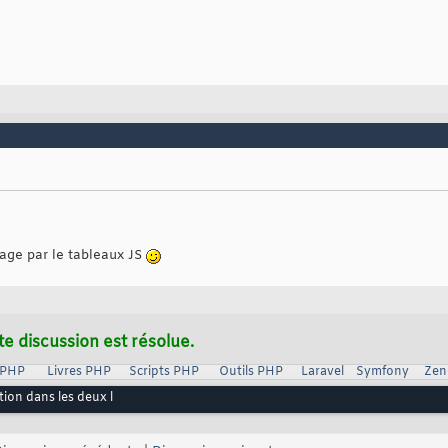
age par le tableaux JS
te discussion est résolue.
 PHP
Livres PHP
Scripts PHP
Outils PHP
Laravel
Symfony
Zen
ion dans les deux l