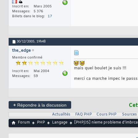
Inscrit en
Mars 2005
Messages
5 376
Billets dans le blog
17
30/12/2005,
19h48
the_edge
Membre confirmé
mais quel boulet je suis !!!
Inscrit en
Mai 2004
Messages
59
merci ca marche impec le passs
+
Cet
Répondre à la discussion
Actualités
FAQ PHP
Cours PHP
Sources
Forum
PHP
Langage
[PHP/JS] nieme probleme d'imbrcat