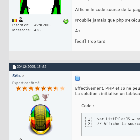
Affiche le code source de ta page
N'oublie jamais que php s'exécu
Inscrit en
Avril 2005
Messages
438
A+
[edit] Trop tard
30/12/2005,
15h32
Séb.
Expert confirmé
Effectivement, PHP et JS ne peuv
La solution : initialise un tablea
Code :
var ListFilesJS = n
1
// Affiche la sourc
2