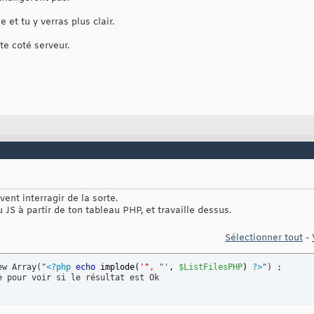
 et tu y verras plus clair.
te coté serveur.
ent interragir de la sorte.
u JS à partir de ton tableau PHP, et travaille dessus.
Sélectionner tout
-
ew Array("
<?php
echo
 implode
(
'", "'
, 
$ListFilesPHP
)
?>
") ;

e pour voir si le résultat est Ok