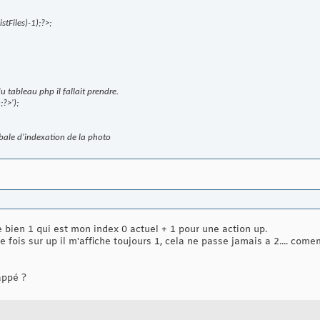
tFiles)-1);?>;
u tableau php il fallait prendre.
?>');
obale d'indexation de la photo
iche bien 1 qui est mon index 0 actuel + 1 pour une action up.
 fois sur up il m'affiche toujours 1, cela ne passe jamais a 2.... com
appé ?