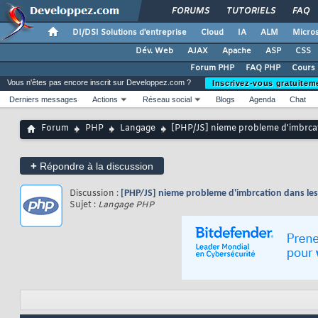
FORUMS
TUTORIELS
FAQ
DI/DSI Solutions d'entreprise
Cloud
IA
ALM
Micros
Dév. Web
AJAX
Apache
ASP
CSS
Forum PHP
FAQ PHP
Cours
Vous n'êtes pas encore inscrit sur Developpez.com ?
Inscrivez-vous gratuitem
Derniers messages
Actions
Réseau social
Blogs
Agenda
Chat
Forum
PHP
Langage
[PHP/JS] nieme probleme d'imbrcat
+
Répondre à la discussion
Discussion :
[PHP/JS] nieme probleme d'imbrcation dans les
Sujet :
Langage PHP