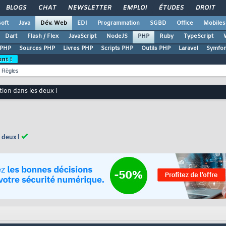
BLOGS
CHAT
NEWSLETTER
EMPLOI
ÉTUDES
DROIT
oft
Java
Dév. Web
EDI
Programmation
SGBD
Office
Mobiles
Dart
Flash / Flex
JavaScript
NodeJS
PHP
Ruby
TypeScript
 PHP
Sources PHP
Livres PHP
Scripts PHP
Outils PHP
Laravel
Symfo
ent !
Règles
ion dans les deux l
 deux l