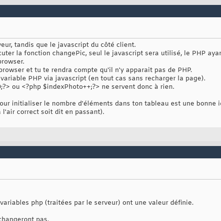
ur, tandis que le javascript du côté client.
uter la fonction changePic, seul le javascript sera utilisé, le PHP a
browser.
rowser et tu te rendra compte qu'il n'y apparait pas de PHP.
variable PHP via javascript (en tout cas sans recharger la page).
;?> ou <?php $indexPhoto++;?> ne servent donc à rien.
pour initialiser le nombre d'éléments dans ton tableau est une bonne 
l'air correct soit dit en passant).
variables php (traitées par le serveur) ont une valeur définie.
e changeront pas.