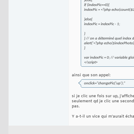
}else{
if (indexPic==0){
indexPic = <?php echo(count($Lis
}else{
indexPic = indexPic - 1;
}
} // on a déterminé quel index d
alert('<?php echo($indexPhoto);
}
var indexPic = 0; // variable gl
</script>
ainsi que son appel:
onclick="changePic('up');"
si je clic une fois sur up, j'aff
seulement qd je clic une seconde
pas.
Y a-t-il un vice qui m'aurait éch