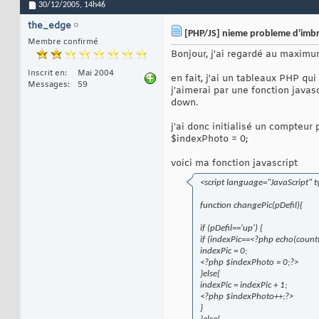
30/12/2005,
14h46
the_edge
[PHP/JS] nieme probleme d'imbrc
Membre confirmé
Bonjour, j'ai regardé au maximu
Inscrit en
Mai 2004
en fait, j'ai un tableaux PHP qui
Messages
59
j'aimerai par une fonction java
down.
j'ai donc initialisé un compteur
$indexPhoto = 0;
voici ma fonction javascript
<script language="JavaScript" t
function changePic(pDefil){
if (pDefil=='up') {
if (indexPic==<?php echo(count($
indexPic = 0;
<?php $indexPhoto = 0;?>
}else{
indexPic = indexPic + 1;
<?php $indexPhoto++;?>
}