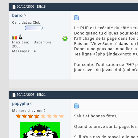
30/12/2005,
15h19
berro
Candidat au Club
Le PHP est exécuté du côté serve
Donc quand tu cliques pour exéc
l'affichage de la page dans ton 
Inscrit en
Décembre
Fais un "View Source" dans ton b
2005
Donc tu ne peux pas modifier la 
Messages
4
Tes ligne <?php $indexPhoto = 0
Par contre l'utilisation de PHP 
jouer avec du javascript (qui m'a 
30/12/2005,
15h21
papyphp
Membre chevronné
Salut et bonnes fêtes,
Quand tu arrive sur ta page, les 
Si il n'y a pas de renvoi, elle n