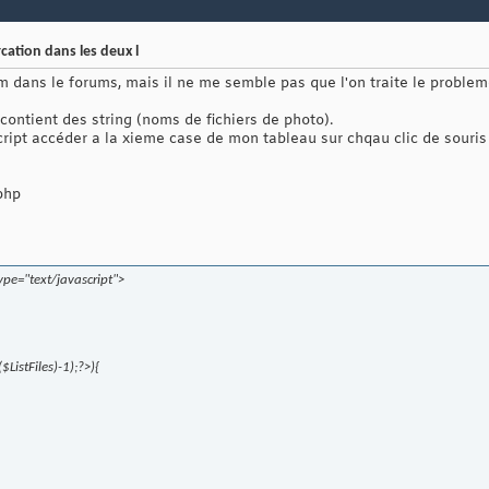
ation dans les deux l
m dans le forums, mais il ne me semble pas que l'on traite le problem
 contient des string (noms de fichiers de photo).
script accéder a la xieme case de mon tableau sur chqau clic de souri
 php
ype="text/javascript">
ListFiles)-1);?>){