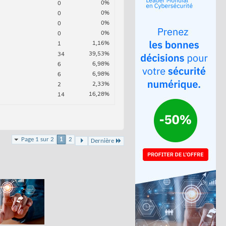
0%
0
0%
0
0%
0
0%
0
1,16%
1
39,53%
34
6,98%
6
6,98%
6
2,33%
2
16,28%
14
Page 1 sur 2
1
2
Dernière