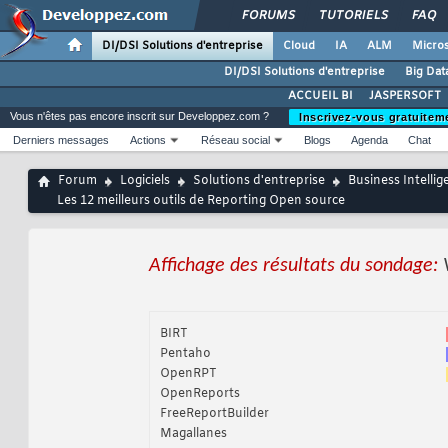
FORUMS
TUTORIELS
FAQ
DI/DSI Solutions d'entreprise
Cloud
IA
ALM
Micros
DI/DSI Solutions d'entreprise
Big Dat
ACCUEIL BI
JASPERSOFT
Vous n'êtes pas encore inscrit sur Developpez.com ?
Inscrivez-vous gratuitem
Derniers messages
Actions
Réseau social
Blogs
Agenda
Chat
Forum
Logiciels
Solutions d'entreprise
Business Intellig
Les 12 meilleurs outils de Reporting Open source
Affichage des résultats du sondage:
BIRT
Pentaho
OpenRPT
OpenReports
FreeReportBuilder
Magallanes