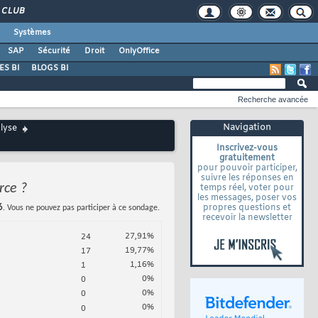
CLUB
Systèmes
SAP
Sécurité
Droit
OnlyOffice
S BI
BLOGS BI
Recherche avancée
Navigation
alyse
Inscrivez-vous
gratuitement
pour pouvoir participer,
suivre les réponses en
rce ?
temps réel, voter pour
les messages, poser vos
propres questions et
6
. Vous ne pouvez pas participer à ce sondage.
recevoir la newsletter
27,91%
24
19,77%
17
1,16%
1
0%
0
0%
0
0%
0