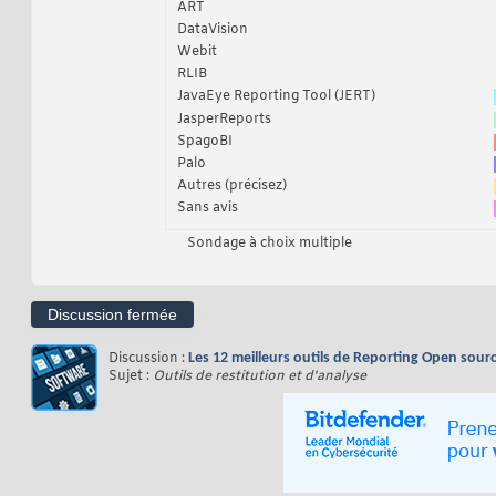
ART
DataVision
Webit
RLIB
JavaEye Reporting Tool (JERT)
JasperReports
SpagoBI
Palo
Autres (précisez)
Sans avis
Sondage à choix multiple
Discussion fermée
Discussion :
Les 12 meilleurs outils de Reporting Open sour
Sujet :
Outils de restitution et d'analyse