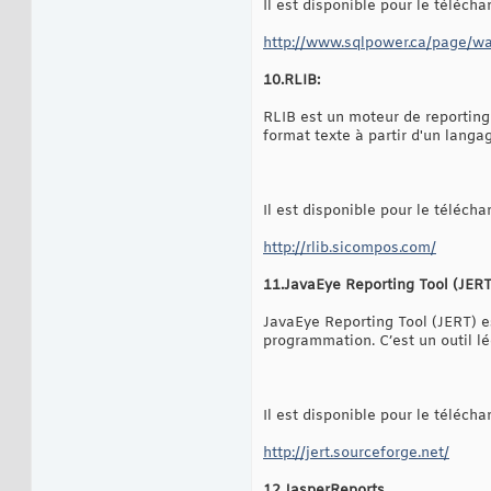
Il est disponible pour le téléch
http://www.sqlpower.ca/page/wa
10.RLIB:
RLIB est un moteur de reporting
format texte à partir d'un langa
Il est disponible pour le téléch
http://rlib.sicompos.com/
11.JavaEye Reporting Tool (JERT
JavaEye Reporting Tool (JERT) e
programmation. C’est un outil lé
Il est disponible pour le téléch
http://jert.sourceforge.net/
12.JasperReports