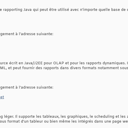
e rapporting Java qui peut être utilisé avec n'importe quelle base de
argement à l’adresse suivante:
urce écrit en Java/J2EE pour OLAP et pour les rapports dynamiques. I
L, et peut fournir des rapports dans divers formats notamment sous
argement à l’adresse suivante:
net
 léger. Il supporte les tableaux, les graphiques, le scheduling et les a
sous format d’un tableur ou bien même les intégrés dans une page we