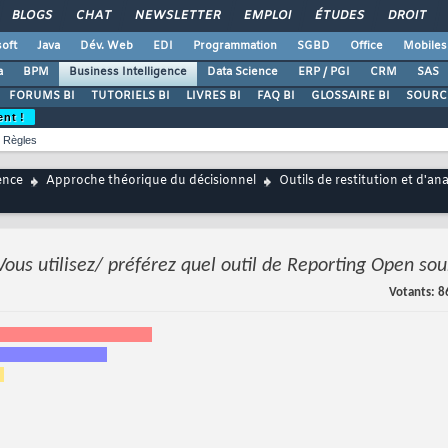
BLOGS
CHAT
NEWSLETTER
EMPLOI
ÉTUDES
DROIT
oft
Java
Dév. Web
EDI
Programmation
SGBD
Office
Mobiles
a
BPM
Business Intelligence
Data Science
ERP / PGI
CRM
SAS
FORUMS BI
TUTORIELS BI
LIVRES BI
FAQ BI
GLOSSAIRE BI
SOURCE
ent !
Règles
ence
Approche théorique du décisionnel
Outils de restitution et d'an
Vous utilisez/ préférez quel outil de Reporting Open sou
Votants
8