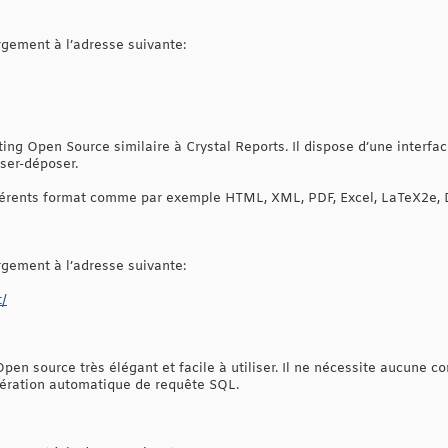
argement à l’adresse suivante:
ting Open Source similaire à Crystal Reports. Il dispose d’une interf
sser-déposer.
différents format comme par exemple HTML, XML, PDF, Excel, LaTeX2e,
argement à l’adresse suivante:
t/
Open source très élégant et facile à utiliser. Il ne nécessite aucune 
nération automatique de requête SQL.