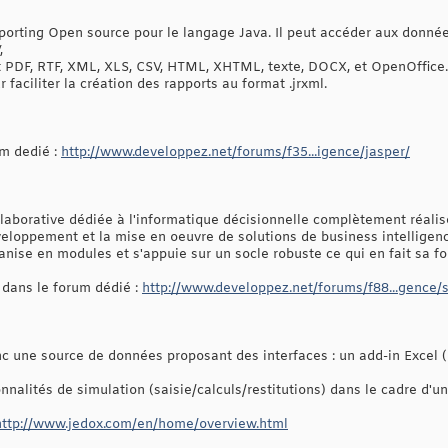
eporting Open source pour le langage Java. Il peut accéder aux donné
,
t PDF, RTF, XML, XLS, CSV, HTML, XHTML, texte, DOCX, et OpenOffice.
r faciliter la création des rapports au format .jrxml.
um dedié :
http://www.developpez.net/forums/f35...igence/jasper/
aborative dédiée à l'informatique décisionnelle complètement réalisée
développement et la mise en oeuvre de solutions de business intelligenc
anise en modules et s'appuie sur un socle robuste ce qui en fait sa for
 dans le forum dédié :
http://www.developpez.net/forums/f88...gence/
 une source de données proposant des interfaces : un add-in Excel (P
nnalités de simulation (saisie/calculs/restitutions) dans le cadre d'un
http://www.jedox.com/en/home/overview.html