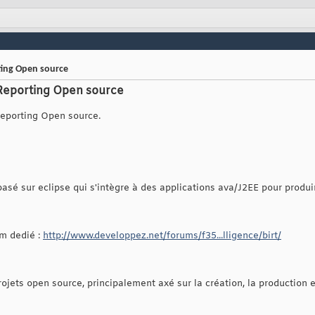
rting Open source
 Reporting Open source
Reporting Open source.
asé sur eclipse qui s'intègre à des applications ava/J2EE pour produi
um dedié :
http://www.developpez.net/forums/f35...lligence/birt/
ojets open source, principalement axé sur la création, la production e