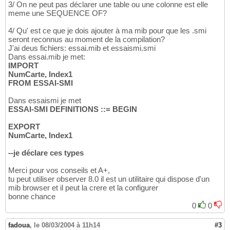
3/ On ne peut pas déclarer une table ou une colonne est elle
meme une SEQUENCE OF?
4/ Qu' est ce que je dois ajouter à ma mib pour que les .smi
seront reconnus au moment de la compilation?
J'ai deus fichiers: essai.mib et essaismi.smi
Dans essai.mib je met:
IMPORT
NumCarte, Index1
FROM ESSAI-SMI
Dans essaismi je met
ESSAI-SMI DEFINITIONS ::= BEGIN
EXPORT
NumCarte, Index1
--je déclare ces types
Merci pour vos conseils et A+,
tu peut utiliser observer 8.0 il est un utilitaire qui dispose d'un
mib browser et il peut la crere et la configurer
bonne chance
0
0
fadoua
,
le 08/03/2004 à 11h14
#3