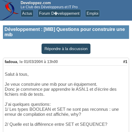
Developpez.com
Le Club des Développeurs et IT Pro
Actus
Forum D�veloppement
Emploi
Développement
:
[MIB] Questions pour construire une
mib
Répondre à la discussion
fadoua
,
le 01/03/2004 à 13h00
#1
Salut à tous,
Je veux construire une mib pour un équipement.
Donc je commence par apprendre le ASN.1 et d'écrire des
fichiers mib de tests.
J'ai quelques questions:
1/ Les types BOOLEAN et SET ne sont pas reconnus : une
erreur de compilation est affichée, why?
2/ Quelle est la différence entre SET et SEQUENCE?