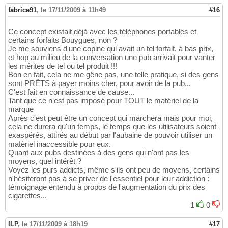
fabrice91
,
le 17/11/2009 à 11h49
#16
Ce concept existait déjà avec les téléphones portables et
certains forfaits Bouygues, non ?
Je me souviens d'une copine qui avait un tel forfait, à bas prix,
et hop au milieu de la conversation une pub arrivait pour vanter
les mérites de tel ou tel produit !!!
Bon en fait, cela ne me gêne pas, une telle pratique, si des gens
sont PRÊTS à payer moins cher, pour avoir de la pub...
C'est fait en connaissance de cause...
Tant que ce n'est pas imposé pour TOUT le matériel de la
marque
Après c'est peut être un concept qui marchera mais pour moi,
cela ne durera qu'un temps, le temps que les utilisateurs soient
exaspérés, attirés au début par l'aubaine de pouvoir utiliser un
matériel inaccessible pour eux.
Quant aux pubs destinées à des gens qui n'ont pas les
moyens, quel intérêt ?
Voyez les purs addicts, même s'ils ont peu de moyens, certains
n'hésiteront pas à se priver de l'essentiel pour leur addiction :
témoignage entendu à propos de l'augmentation du prix des
cigarettes...
1
0
ILP
,
le 17/11/2009 à 18h19
#17