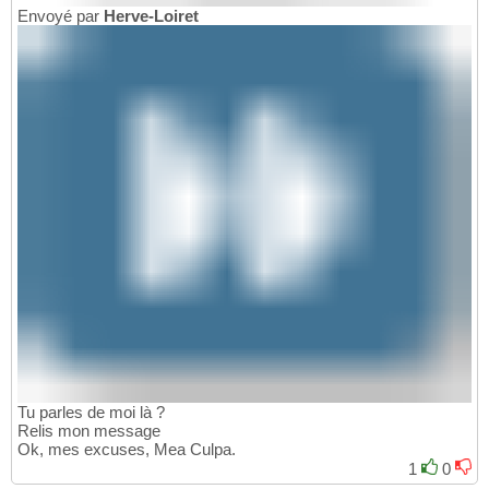
Envoyé par
Herve-Loiret
Tu parles de moi là ?
Relis mon message
Ok, mes excuses, Mea Culpa.
1
0