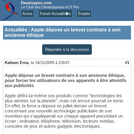
Developpez.com
Le Club des Développeurs et IT Pro
Actus
Forum Actualit�s
Emploi
Actualités
:
Apple dépose un brevet contraire à son
ancienne éthique
Répondre à la discussion
Katleen Erna
,
le 16/11/2009 à 23h57
#1
Apple dépose un brevet contraire à son ancienne éthique,
pour forcer les utilisateurs de ses appareils à être attentifs
aux publicités
Apple défini lui-même ses produits comme "technologies les
plus aimées sur la planète", mais cet amour pourrait se ternir.
En effet, la firme a déposé en juillet dernier un brevet
concernant une nouvelle technologie publicitaire de son
invention qui s'appliquerait sur chaque appareil possédant un
écran : ordinateur, téléphone, télévision, lecteurs médias,
consoles de jeux et autres gadgets électroniques.