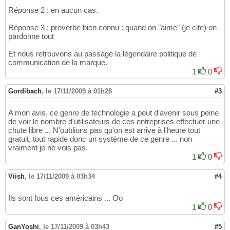
Réponse 2 : en aucun cas.
Réponse 3 : proverbe bien connu : quand on "aime" (je cite) on
pardonne tout
Et nous retrouvons au passage la légendaire politique de
communication de la marque.
1
0
Gordibach
,
le 17/11/2009 à 01h28
#3
A mon avis, ce genre de technologie a peut d'avenir sous peine
de voir le nombre d'utilisateurs de ces entreprises effectuer une
chute libre ... N'oublions pas qu'on est arrive à l'heure tout
gratuit, tout rapide donc un système de ce genre ... non
vraiment je ne vois pas.
1
0
Viish
,
le 17/11/2009 à 03h34
#4
Ils sont fous ces américains ... Oo
1
0
GanYoshi
,
le 17/11/2009 à 03h43
#5