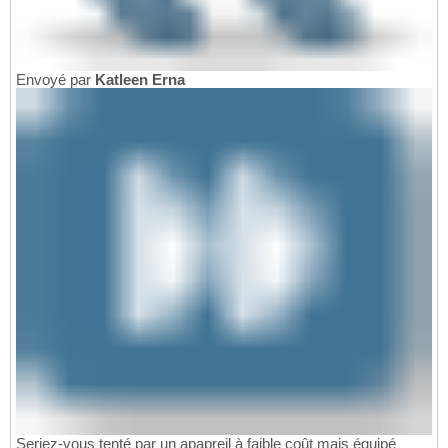
Envoyé par
Katleen Erna
Seriez-vous tenté par un apapreil à faible coût mais équipé