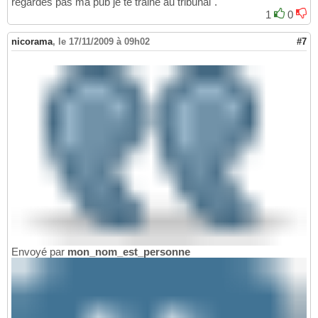
regardes pas ma pub je te traine au tribunal".
1
0
nicorama
,
le 17/11/2009 à 09h02
#7
Envoyé par
mon_nom_est_personne