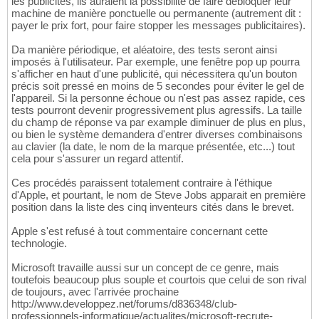
les publicités, ils auraient la possibilité de faire débloquer leur
machine de manière ponctuelle ou permanente (autrement dit :
payer le prix fort, pour faire stopper les messages publicitaires).
Da manière périodique, et aléatoire, des tests seront ainsi
imposés à l'utilisateur. Par exemple, une fenêtre pop up pourra
s'afficher en haut d'une publicité, qui nécessitera qu'un bouton
précis soit pressé en moins de 5 secondes pour éviter le gel de
l'appareil. Si la personne échoue ou n'est pas assez rapide, ces
tests pourront devenir progressivement plus agressifs. La taille
du champ de réponse va par example diminuer de plus en plus,
ou bien le système demandera d'entrer diverses combinaisons
au clavier (la date, le nom de la marque présentée, etc...) tout
cela pour s'assurer un regard attentif.
Ces procédés paraissent totalement contraire à l'éthique
d'Apple, et pourtant, le nom de Steve Jobs apparait en première
position dans la liste des cinq inventeurs cités dans le brevet.
Apple s'est refusé à tout commentaire concernant cette
technologie.
Microsoft travaille aussi sur un concept de ce genre, mais
toutefois beaucoup plus souple et courtois que celui de son rival
de toujours, avec l'arrivée prochaine
http://www.developpez.net/forums/d836348/club-
professionnels-informatique/actualites/microsoft-recrute-