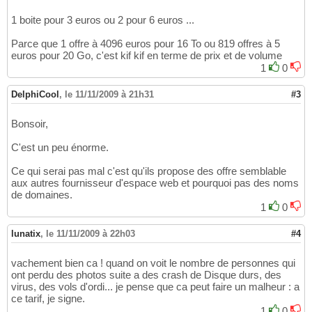
1 boite pour 3 euros ou 2 pour 6 euros ...
Parce que 1 offre à 4096 euros pour 16 To ou 819 offres à 5
euros pour 20 Go, c'est kif kif en terme de prix et de volume
1
0
DelphiCool
,
le 11/11/2009 à 21h31
#3
Bonsoir,
C'est un peu énorme.
Ce qui serai pas mal c'est qu'ils propose des offre semblable
aux autres fournisseur d'espace web et pourquoi pas des noms
de domaines.
1
0
lunatix
,
le 11/11/2009 à 22h03
#4
vachement bien ca ! quand on voit le nombre de personnes qui
ont perdu des photos suite a des crash de Disque durs, des
virus, des vols d'ordi... je pense que ca peut faire un malheur : a
ce tarif, je signe.
1
0